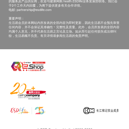
红血球
的服务及产品供应商，欢迎与健康网购 health.ESDlife业务发展部联络。我们会
于2个工作天内回覆，为阁下提供更多有关合作详情。
形态(最初)
电邮:
partnership@esdlife.com
报告
重要声明：
生活易会员於本网站内所发表的全部内容为即时更新，因此生活易不会预先审查
任何内容，并不会保证其准确性丶完整性及质量。此外，会员所发表的全部内容
医生讲解报告
均属个人意见，并不代表生活易之言论及立场。如从而引起任何损失或法律纠
纷，生活易概不负责。有关详情请参阅生活易的免责声明。