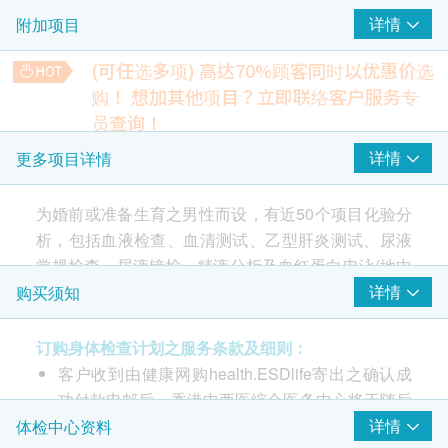
详情
附加项目
精液容量
精液黏度
(可任选多项) 高达70%顾客同时以优惠价选
精液酸碱度
购！
想加其他项目？立即联络客户服务专
员查询！
愛滋病 HIV
重点项目
胸肺X光
详情
更多项目详情
艾滋病病毒抗原及抗体
*此项目或需另约日期到中心进行检查
480.0
HK$
为婚前或准备生育之男性而设，有近50个项目化验分
2
基本项目
析，包括血液检查、血清测试、乙型肝炎测试、尿液
糖化血色素
340.0
HK$
常规检查、尿液镜检、精液分析及血红蛋白电泳(地中
血液检查
海贫血) 检测。
详情
购买须知
抗穆勒氏贺尔蒙检查
红血球计数
AMH（抗苗勒激素）是一种由卵巢内的小卵泡所产生的激素，
血红蛋白
订购身体检查计划之服务条款及细则：
「中西结合男性全面婚前检查」是针对计划组织家庭
是卵巢功能的重要指标，用来预测卵巢中卵泡的库存量。
红血球压积量
1,200.0
HK$
客户收到由健康网购health.ESDlife寄出之确认成
或准备生育之男性的全面健康检查。计划含近50个项
紅血球平均體積
功付款电邮后，香港中西医综合医务中心将于随后
目化验分析，包括血液检查、血清测试、乙型肝炎测
红血球平均红蛋白
1-2个工作天办公时间内，致电客户预约身体检查
详情
体检中心资料
试、尿液常规检查、尿液镜检、精液分析及血红蛋白
红血球分布寛度