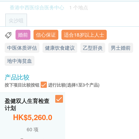
的时间及地点。客户亦可致电查询或在订单确认后
电泳(地中海贫血) 检测。
白血球
香港中西医综合医务中心
1 个地点
1个工作天致电该中心预约。
本计划能有效帮助全面了解身体健康状况、家族病史
嗜中性白血球百份比
客户必须于预约当天出示身份证及列印订购确认信
及遗传基因等认识。
尖沙咀
淋巴球百份比
以确认身份。
透过检测而得知有否贫血、白血球过多症、血癌、乙
单核白血球百份比
验身过程由医护人员主理。
型肝炎、引起新生儿溶血症的Rh因子、地中海贫血、
婚前
信心保证
适合18岁以上人士
嗜酸性白血球百份比
香港九龙尖沙咀堪富利士道8号格兰中心7楼701-2室 (港铁
如由注册西医解释报告，须额外加 $350诊金。
梅毒、爱滋病毒等有可能会传染或影响下一代的疾病
A2 出口)
嗜碱性白血球百份比
中医体质评估
健康饮食建议
乙型肝炎
男士婚前
健康检查计划不适用于星期日及公众假期 。
和因子，可以有更充足的心理准备、予以应对及治
中性粒细胞
显示地图
健康检查计划有效期为6个月，客户必须于6个月内
理，以确保下一代健康快乐地成长。
淋巴白血球
地中海贫血
(由确认付款日期起计)接受有关检查，逾期作废。
单核细胞
西医
星期一至五: 9:30a.m. – 7:30p.m.
订购一经确认，不设更改已订购的计划，转让给第
嗜酸性粒细胞
产品比较
星期六: 9:30a.m. – 2:00p.m.
三者及／或退款。
嗜碱性粒细胞
按下项目比较按钮
进行比较(选择1至3个产品)
星期日及公众假期: 休息
如有争议，健康网购health.ESDlife保留最后决定
血小板数目
平均血红蛋白浓度
权。
中医
盈健双人生育检查
所有健康检查并非作为医务诊断或治疗用途。
星期一至五(星期三除外): 9:30a.m. – 12:00p.m.
计划
泌尿情况
星期三: 11:00a.m. – 7:30p.m.
HK$5,260.0
星期六: 9:30a.m. – 2:00p.m.
免责声明：
小便颜色
星期日及公众假期: 休息
60 项
所有健康检查/服务并非作为医务诊断或治疗用
小便清浊度
途。当阁下身体健康出现任何疾病征兆时，应立即
小便比重