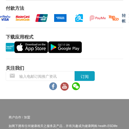
梅毒
付款方法
梅毒血清试验
转
帐
饮食建议
下载应用程式
由注册中医师或注册营养师提供详细的体质及饮食营养
咨询服务，包括体重评估、饮食评估，针对检查结果而
设计个人化的饮食建议，使健康问题可以得到显著的改
善
关注我们
地中海贫血症检查
订阅
血红素成分分析
精液化验 (只限男士)
精子数量
精子动态/活动能力
商户合作 / 加盟
白血球
如阁下拥有任何健康相关之服务及产品，并有兴趣成为健康网购 health.ESDlife