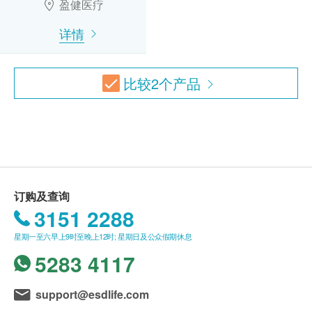
盈健医疗
咨询有认可资格的医生，作出诊断及治疗。
小便酸碱度
详情
小便尿糖
本服务/产品由商户提供。生活易【健康网购
小便蛋白定量
health.ESDlife】并没有经营或提供本服务/产品。
小便胆红素定性
有关此服务/产品的错漏或延误，或因使用此服务/
比较
2
个产品
小便尿胆原定性
产品而引致的损失、损害、受伤或法律诉讼，健康
血红蛋白定性
网购health.ESDlife概不负责。一切有关的索偿或
小便酮
查询，须向提供服务之体检中心或商户提出。
小便亚硝酸盐
小便红细胞
小便白细胞
小便细菌
订购及查询
小便上皮细胞
3151 2288
乙型肝炎检查
星期一至六早上9时至晚上12时; 星期日及公众假期休息
5283 4117
乙型肝炎表面抗体
乙型肝炎表面抗原
support@esdlife.com