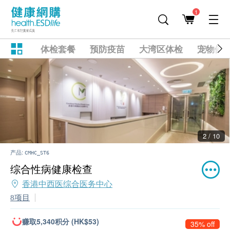
1
体检套餐
预防疫苗
大湾区体检
宠物健
2 / 10
产品:
CMHC_ST6
综合性病健康检查
香港中西医综合医务中心
8项目
赚取5,340积分 (HK$53)
35% off