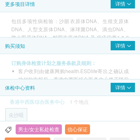
详情
更多项目详情
沙眼衣原体基因定性测试
淋球菌基因定性测试
包括多项性病检验：沙眼衣原体DNA、生殖支原体
微小脲原体基因定性测试
DNA、人型支原体DNA、淋球菌DNA、滴虫DNA、
解脲脲原体基因定性测试
微小脲原体DNA、解脲支原体DNA 及 疱疹病毒1 & 2
生殖道支原体基因测试
型基因测试。
详情
购买须知
人型支原体基因测试
滴蟲基因测试
订购身体检查计划之服务条款及细则：
大部分性病均没有明显病征，而且潜伏期各异， 因此
报告
客户收到由健康网购health.ESDlife寄出之确认成
不少患者未能意识到已受感染，延迟就医，并使病毒
功付款电邮后，香港中西医综合医务中心将于随后
继续传播。只要在没有使用安全套的情况下发生性行
医生讲解报告
1-2个工作天办公时间内，致电客户预约身体检查
详情
体检中心资料
为，便有机会感染性病。而有性生活之人士，更应定
的时间及地点。客户亦可致电查询或在订单确认后
期接受检查，以确保自已和伴侣的健康。
香港中西医综合医务中心
1 个地点
1个工作天致电该中心预约。
除了爱滋病外，梅毒、乙型肝炎及淋病等亦对下一代
客户必须于预约当天出示身份证及列印订购确认信
影响深远。如您计划生育，必须多加注意，因受性病
尖沙咀
以确认身份。
感染的孕妇，有机会引致流产或早产，病毒可以经由
验身过程由医护人员主理。
母体传染给胎儿，甚至对婴儿的神经系统造成影响。
男士/女士私处检查
信心保证
香港九龙尖沙咀堪富利士道8号格兰中心7楼701-2室 (港铁
如由注册西医解释报告，须额外加 $350诊金。
本计划包括多项常见性病DNA及RNA检验：沙眼衣原
A2 出口)