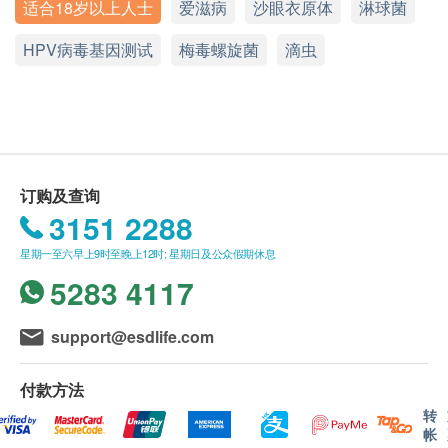
适合18岁以上人士
爱滋病
沙眼衣原体
淋球菌
健康检查计划不适用于星期日及公众假期 。
体DNA、生殖支原体DNA、人型支原体DNA、淋球
显示地图
健康检查计划有效期为6个月，客户必须于6个月内
菌DNA、滴虫DNA、微小脲原体DNA及解脲支原体
HPV病毒基因测试
梅毒螺旋菌
滴虫
(由确认付款日期起计)接受有关检查，逾期作废。
DNA 及 疱疹病毒1 & 2型基因测试。
西医
星期一至五: 9:30a.m. – 7:30p.m.
订购一经确认，不设更改已订购的计划，转让给第
解脲支原体及微小脲原体 (可引起非淋菌性尿道炎，
星期六: 9:30a.m. – 2:00p.m.
三者及／或退款。
又名非特异性生殖道感染) 是近年较多人患上的性
星期日及公众假期: 休息
如有争议，健康网购health.ESDlife保留最后决定
病。患者可会出现白色或混沌分泌物，小便刺痛或灼
权。
热感，经常感觉有尿意，尿道末端瘙痒，但有些患
中医
订购及查询
所有健康检查并非作为医务诊断或治疗用途。
星期一至五(星期三除外): 9:30a.m. – 12:00p.m.
者，可以全无病征。
星期三: 11:00a.m. – 7:30p.m.
3151 2288
星期六: 9:30a.m. – 2:00p.m.
免责声明：
星期一至六早上9时至晚上12时; 星期日及公众假期休息
星期日及公众假期: 休息
所有健康检查/服务并非作为医务诊断或治疗用
5283 4117
途。当阁下身体健康出现任何疾病征兆时，应立即
咨询有认可资格的医生，作出诊断及治疗。
support@esdlife.com
本服务/产品由商户提供。生活易【健康网购
health.ESDlife】并没有经营或提供本服务/产品。
付款方法
有关此服务/产品的错漏或延误，或因使用此服务/
转
产品而引致的损失、损害、受伤或法律诉讼，健康
帐