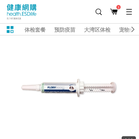
1
体检套餐
预防疫苗
大湾区体检
宠物健