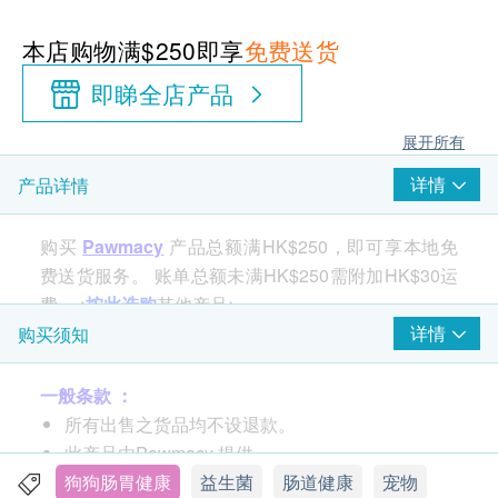
本店购物满$250即享
免费送货
即睇全店产品
展开所有
详情
产品详情
购买
Pawmacy
产品总额满HK$250，即可享本地免
费送货服务。 账单总额未满HK$250需附加HK$30运
费。<
按此选购
其他产品>
详情
购买须知
天然成分，缓解宠物急性肚泻症状
一般条款 ：
所有出售之货品均不设退款。
产品特点：
此产品由Pawmacy 提供。
益生活炭组合，直击肚泻问题
如有任何争议，Pawmacy及 健康网购
狗狗肠胃健康
益生菌
肠道健康
宠物
迅速补充电解质，预防脱水危机