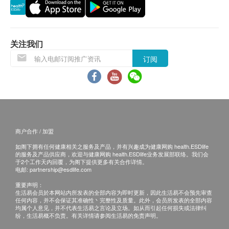
退换条款 ：
当顾客收取已订购之货品时，有责任检查货品是否
有损毁情况，一经确认签收，恕不接受退换。
关注我们
退换产品必须包装完整，如退换之产品有任何残缺
订阅
或过期退回，供应商有权不受理。
如有其他损坏或遗漏查询，顾客必须保留有效收据
正本，并于送货后3个工作天内按下列方式联络
Pawmacy客户服务部跟进。
电邮： info@pawmacy.com.hk
商户合作 / 加盟
查询热线： 5614 7426
如阁下拥有任何健康相关之服务及产品，并有兴趣成为健康网购 health.ESDlife
的服务及产品供应商，欢迎与健康网购 health.ESDlife业务发展部联络。我们会
于2个工作天内回覆，为阁下提供更多有关合作详情。
电邮:
partnership@esdlife.com
重要声明：
生活易会员於本网站内所发表的全部内容为即时更新，因此生活易不会预先审查
任何内容，并不会保证其准确性丶完整性及质量。此外，会员所发表的全部内容
均属个人意见，并不代表生活易之言论及立场。如从而引起任何损失或法律纠
纷，生活易概不负责。有关详情请参阅生活易的免责声明。