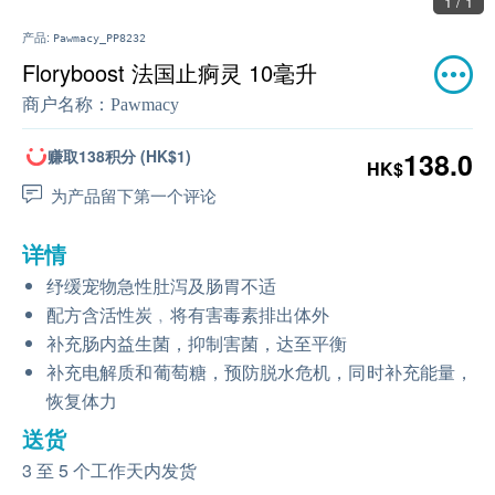
1 / 1
产品:
Pawmacy_PP8232
Floryboost 法国止痾灵 10毫升
商户名称：
Pawmacy
赚取138积分 (HK$1)
138.0
HK$
为产品留下第一个评论
详情
纾缓宠物急性肚泻及肠胃不适
配方含活性炭﹐将有害毒素排出体外
补充肠内益生菌，抑制害菌，达至平衡
补充电解质和葡萄糖，预防脱水危机，同时补充能量，
恢复体力
送货
3 至 5 个工作天内发货