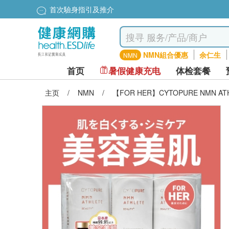
首次驗身指引及推介
NMN組合優惠
余仁生
NMN
首页
暑假健康充电
体检套餐
主页
/
NMN
/
【FOR HER】CYTOPURE NMN ATHLE