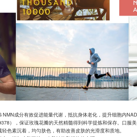
+含10000MG NMN成分有效促进能量代谢，抵抗身体老化，提升细胞内NA
89378），保证玫瑰花瓣的天然精髓得到科学提炼和保存。口服
减轻色素沉着，均匀肤色，有助改善皮肤的光滑度和质地。