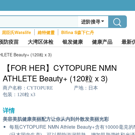
进阶搜寻
屈臣氏Watslife
維特健靈
Bifina S森下仁丹
预防疫苗
大湾区体检
银发健康
健康产品
最新
TE Beauty+ (120粒 x 3)
【FOR HER】CYTOPURE NMN
ATHLETE Beauty+ (120粒 x 3)
商户名称：
CYTOPURE
产地：
日本
包装：
120粒 x3
详情
美容美肌健康美丽配方让你从内到外散发美丽光彩
每瓶CYTOPURE NMN Athlete Beauty+含有10000毫克
(日本国内生产)，可以帮助滋润肌肤、增加肌肤弹性和光