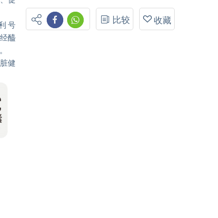
比较
收藏
利号
神经醯
。
脏健