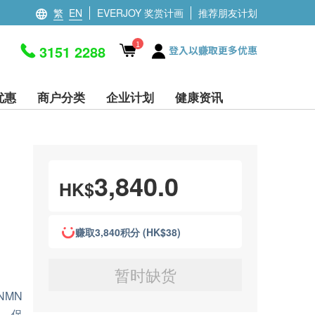
繁
EN
EVERJOY 奖赏计画
推荐朋友计划
1
3151 2288
登入以赚取更多优惠
优惠
商户分类
企业计划
健康资讯
3,840.0
HK$
赚取3,840积分 (HK$38)
暂时缺货
的NMN
泽、促