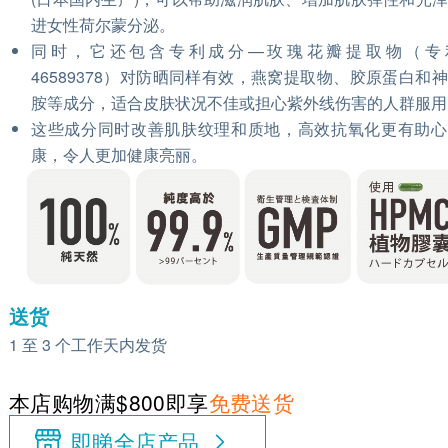
进女性荷尔蒙分泌。
同时，它还包含专利成分—玫瑰花瓣提取物（专
46589378）对防晒同样有效，燕窝提取物、胶原蛋白和
胺等成分，适合皮肤状况不佳或担心紫外线伤害的人群服用
这些成分同时改善肌肤纹理和质地，高效抗氧化更有助心
康，令人更加健康亮丽。
送货
1 至 3 个工作天内发货
本店购物满$800即享
免费送货
即睇全店产品