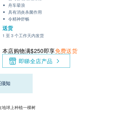
舟车晕浪
具有消炎杀菌作用
令精神舒畅
送货
1 至 3 个工作天内发货
本店购物满$250即享
免费送货
即睇全店产品
买须知
会在地球上种植一棵树