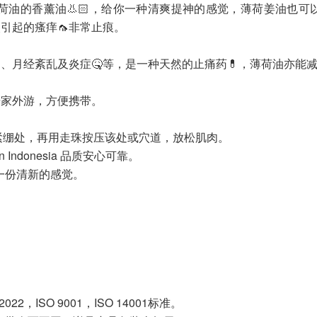
薄荷油的香薰油👃🏻，给你一种清爽提神的感觉，薄荷姜油也
引起的瘙痒🦟非常止痕。
、月经紊乱及炎症🤒等，是一种天然的止痛药💊，薄荷油亦能
居家外游，方便携带。
紧绷处，再用走珠按压该处或穴道，放松肌肉。
Indonesia 品质安心可靠。
一份清新的感觉。
 2022，ISO 9001，ISO 14001标准。