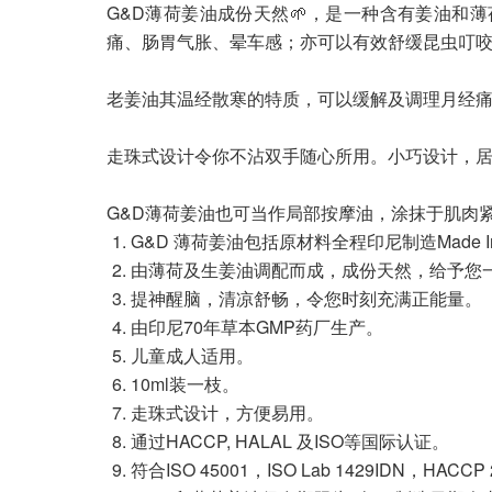
G&D薄荷姜油成份天然🌱，是一种含有姜油和
痛、肠胃气胀、晕车感；亦可以有效舒缓昆虫叮咬
老姜油其温经散寒的特质，可以缓解及调理月经痛
走珠式设计令你不沾双手随心所用。小巧设计，
G&D薄荷姜油也可当作局部按摩油，涂抹于肌肉
G&D 薄荷姜油包括原材料全程印尼制造Made In 
由薄荷及生姜油调配而成，成份天然，给予您
提神醒脑，清凉舒畅，令您时刻充满正能量。
由印尼70年草本GMP药厂生产。
儿童成人适用。
10ml装一枝。
走珠式设计，方便易用。
通过HACCP, HALAL 及ISO等国际认证。
符合ISO 45001，ISO Lab 1429IDN，HACCP