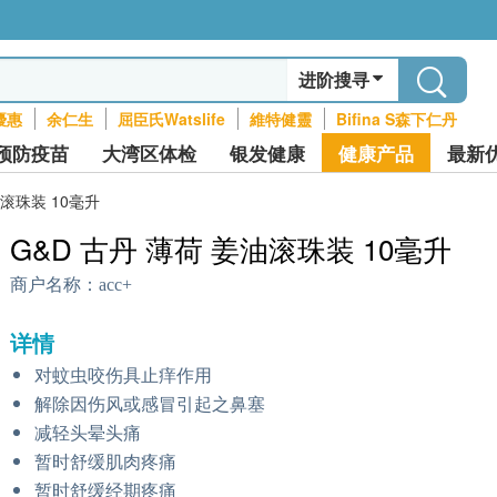
进阶搜寻
優惠
余仁生
屈臣氏Watslife
維特健靈
Bifina S森下仁丹
预防疫苗
大湾区体检
银发健康
健康产品
最新
油滚珠装 10毫升
G&D 古丹 薄荷 姜油滚珠装 10毫升
商户名称：
acc+
详情
对蚊虫咬伤具止痒作用
解除因伤风或感冒引起之鼻塞
减轻头晕头痛
暂时舒缓肌肉疼痛
暂时舒缓经期疼痛