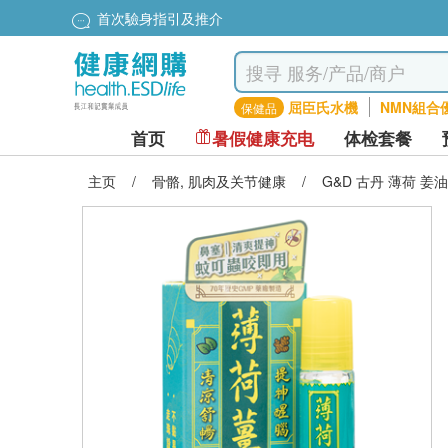
首次驗身指引及推介
屈臣氏水機
NMN組合
保健品
首页
暑假健康充电
体检套餐
主页
/
骨骼, 肌肉及关节健康
/
G&D 古丹 薄荷 姜