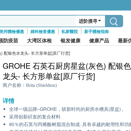
进阶搜寻
美邦體檢優惠
婦科檢查優惠
私家醫院
新手體檢指南
预防疫苗
大湾区体检
银发健康
健康产品
最新
色) 配银色水龙头- 长方形单盆[原厂行货]
GROHE 石英石厨房星盆(灰色) 配银
龙头- 长方形单盆[原厂行货]
商户名称：
Brita (Shieldton)
详情
全球一级品牌–GROHE，斩新时尚的厨房水槽具(星盆) ,
采用创新硏发的复合材料
80％的石英与丙烯酸树脂混合制成. 具有卓越的耐用性和功