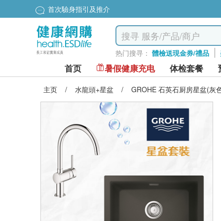
首次驗身指引及推介
热门搜寻：
體檢送現金券/禮品
首页
暑假健康充电
体检套餐
主页
/
水龍頭+星盆
/
GROHE 石英石厨房星盆(灰