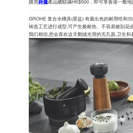
購買
舜騰
產品總額滿HK$500，即可享香港一般地
GROHE 复合水槽具(星盆) 有最出色的耐用性
铸造工艺进行成型,可产生极耐热、不容易被刮花或
我们相信,您会喜欢这天鹅绒光滑的无孔面,卫生和