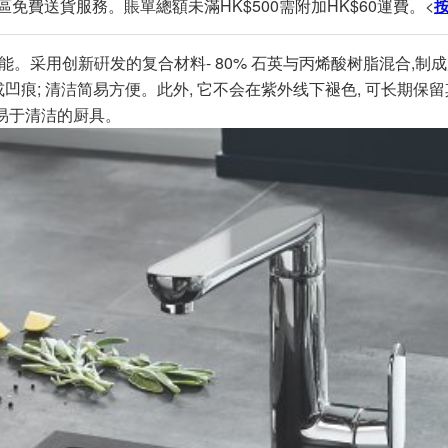
區免費送貨服務。賬單總額未滿HK$500需附加HK$60運費。<
和功能。采用创新硏发的复合材料- 80% 石英与丙烯酸树脂混合
凹痕; 清洁简易方便。此外, 它不会在紫外线下褪色, 可长期保
易于清洁的厨具。