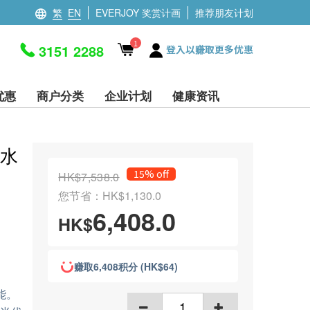
繁
EN
EVERJOY 奖赏计画
推荐朋友计划
1
3151 2288
登入以赚取更多优惠
优惠
商户分类
企业计划
健康资讯
色水
15% off
HK$7,538.0
您节省：HK$1,130.0
6,408.0
HK$
赚取6,408积分 (HK$64)
能。