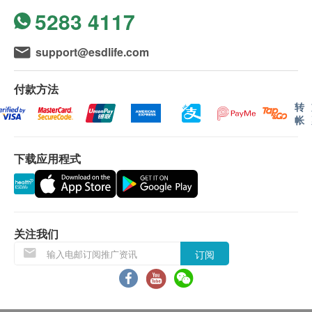
力、免疫力、肤质及睡眠质素下降人士。
5283 4117
不排除运送时间会因节日而有所影响。当八号烈风
讯号悬挂或黑色暴雨警告生效时，送货服务时间将
成份
会延迟。
support@esdlife.com
250mg 高纯度NMN 修复DNA缓减衰老
所有订单须视乎相关货品的供应情况再作最后确
10mg 高纯度PQQ保护细胞增强脑力
认。倘若健康网购health.ESDlife未能提供任何订
付款方法
30mg 白藜芦醇超强抗氧化物
单上的货品，健康网购health.ESDlife有权拒绝接
转
帐
受该订单，并且会于送货前透过电话或电邮通知顾
包装
客再作安排。
每瓶65粒
下载应用程式
保用条款：
产地
货品质量保证，于顾客收到产品当日起计，食用期
日本
应最少有12个月或以上。
关注我们
退换条款：
订阅
当顾客收取已订购之货品时，有责任检查货品是否
有损毁情况，一经确认签收，恕不接受退换。
退换产品必须包装完整，如退换之产品有任何残缺