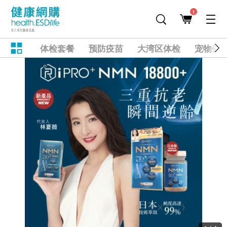
1
体检套餐
预防疫苗
大湾区体检
宠物健