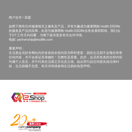
或过期退回，供应商有权不受理。
如有其他损坏或遗漏查询，顾客必须保留有效收据
商户合作 / 加盟
正本，并于送货后3个工作天内按下列方式联络
如阁下拥有任何健康相关之服务及产品，并有兴趣成为健康网购 health.ESDlife
Sau San Tong Healthy Care Product Limited 客户
的服务及产品供应商，欢迎与健康网购 health.ESDlife业务发展部联络。我们会
服务部跟进。
于2个工作天内回覆，为阁下提供更多有关合作详情。
电邮:
partnership@esdlife.com
重要声明：
生活易会员於本网站内所发表的全部内容为即时更新，因此生活易不会预先审查
任何内容，并不会保证其准确性丶完整性及质量。此外，会员所发表的全部内容
均属个人意见，并不代表生活易之言论及立场。如从而引起任何损失或法律纠
纷，生活易概不负责。有关详情请参阅生活易的免责声明。