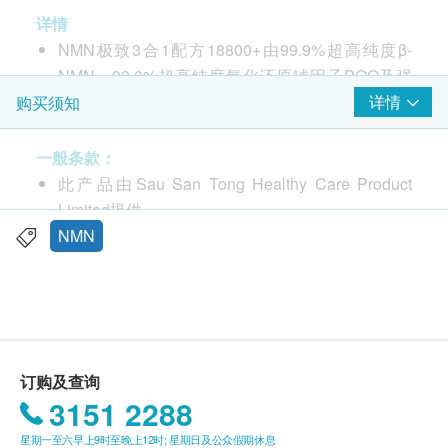
详情
NMN极致3合1配方18800+由99.9%超高纯度β-
NMN、99.0%超高纯度氧化还原辅因子PQQ及强
效抗氧化物白藜芦醇组成。
详情
购买须知
美国USC医学博士兼抗衰老药物研究院院士谢启
丰博士称iPRO NMN极致3合1配方能生产更多
一般条款：
NAD+，逹到三种成分相辅相成效能。
此产品由Sau San Tong Healthy Care Product
NMN转化为NAD+后，指挥细胞提供能量ATP，保
Limited提供。
护细胞、组织和器官，从而延长寿命。
如有任何争议，Sau San Tong Healthy Care
NMN
日本认定GMP药品公司严格监督生产。
Product Limited及健康网购health.ESDlife 保留最
终决议权。
建议服用量
每天服用2粒，共摄取500mg NMN，20mg PQQ及
送货条款：
60mg 白藜芦醇。
购买任何产品总额满HK$100，即可享本地免费送
订购及查询
货服务。账单总额未满HK$100需附加HK$50运
3151 2288
适用人士
费。
NMN极致3合1配方18800+适合为改善记忆力、体
星期一至六早上9时至晚上12时; 星期日及公众假期休息
我们将于确定订单后3-5个工作天内安排发货。