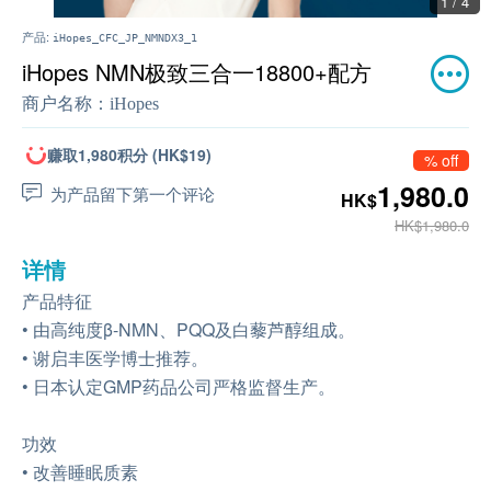
1 / 4
产品:
iHopes_CFC_JP_NMNDX3_1
iHopes NMN极致三合一18800+配方
商户名称：
iHopes
赚取1,980积分 (HK$19)
% off
1,980.0
为产品留下第一个评论
HK$
HK$1,980.0
详情
产品特征
• 由高纯度β-NMN、PQQ及白藜芦醇组成。
• 谢启丰医学博士推荐。
• 日本认定GMP药品公司严格监督生产。
功效
• 改善睡眠质素