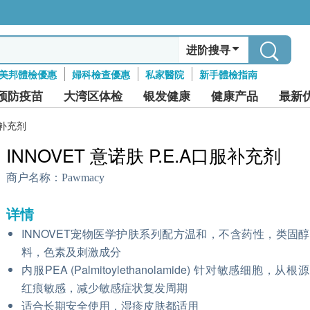
进阶搜寻
美邦體檢優惠
婦科檢查優惠
私家醫院
新手體檢指南
预防疫苗
大湾区体检
银发健康
健康产品
最新
服补充剂
INNOVET 意诺肤 P.E.A口服补充剂
商户名称：
Pawmacy
详情
INNOVET宠物医学护肤系列配方温和，不含药性，类固
料，色素及刺激成分
内服PEA (Palmitoylethanolamide) 针对敏感细胞，从
红痕敏感，减少敏感症状复发周期
适合长期安全使用，湿疹皮肤都适用