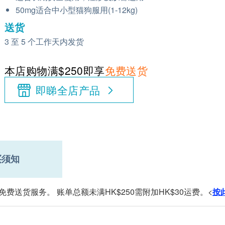
50mg适合中小型猫狗服用(1-12kg)
送货
3 至 5 个工作天内发货
本店购物满$250即享
免费送货
即睇全店产品
买须知
免费送货服务。 账单总额未满HK$250需附加HK$30运费。<
按