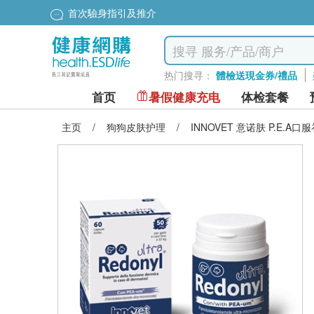
首次驗身指引及推介
热门搜寻：
體檢送現金券/禮品
首页
暑假健康充电
体检套餐
主页
/
狗狗皮肤护理
/
INNOVET 意诺肤 P.E.A口