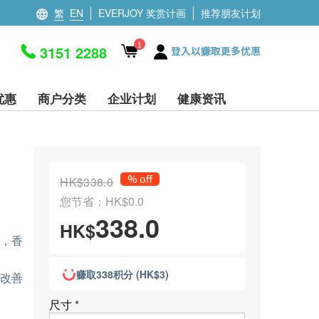
繁
EN
EVERJOY 奖赏计画
推荐朋友计划
1
3151 2288
登入以赚取更多优惠
优惠
商户分类
企业计划
健康资讯
% off
HK$338.0
您节省：HK$0.0
338.0
HK$
醇，香
赚取338积分 (HK$3)
根源改善
尺寸
*