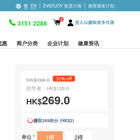
繁
EN
EVERJOY 奖赏计画
推荐朋友计划
1
3151 2288
登入以赚取更多优惠
优惠
商户分类
企业计划
健康资讯
32% off
HK$398.0
您节省：HK$129.0
269.0
HK$
赚取269积分 (HK$2)
1樽
2樽
单位
*