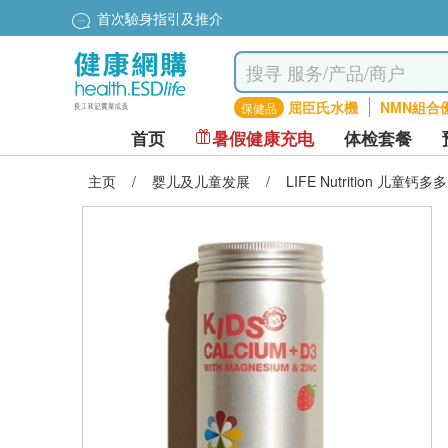
首次驗身指引及推介
屈臣氏水機
NMN組合
保健品
首页
暑假健康充电
体检套餐
主页
/
婴儿及儿童发展
/
LIFE Nutrition 儿童钙多多