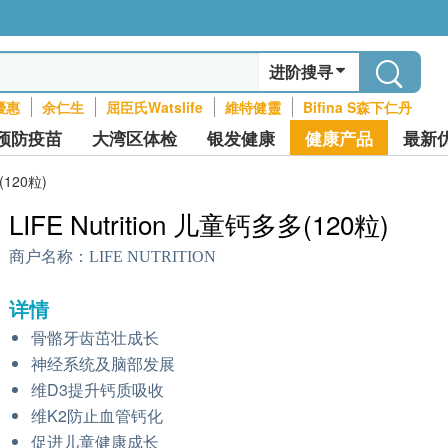
进阶搜寻
優惠
余仁生
屈臣氏Watslife
維特健靈
Bifina S森下仁丹
预防疫苗
大湾区体检
银发健康
健康产品
最新
(120粒)
LIFE Nutrition 儿童钙多多(120粒)
商户名称：
LIFE NUTRITION
详情
骨骼牙齿茁壮成长
神经系统及脑部发展
维D3提升钙质吸收
维K2防止血管钙化
促进儿童健康成长