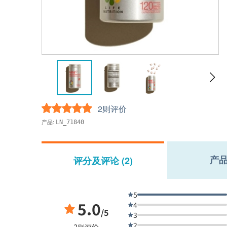
2则评价
产品:
LN_71840
产
评分及评论 (2)
5
5.0
4
/5
3
2
2则评价