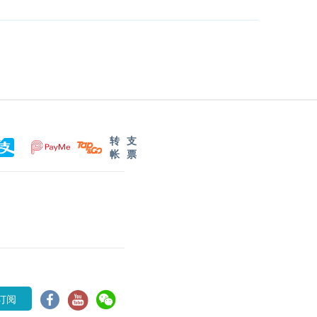
转
支
帐
票
订阅