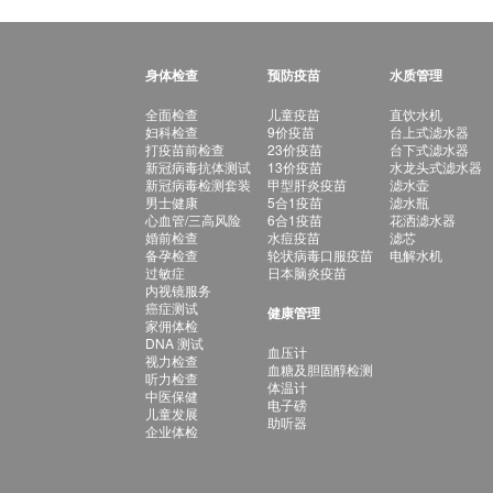
身体检查
预防疫苗
水质管理
全面检查
儿童疫苗
直饮水机
妇科检查
9价疫苗
台上式滤水器
打疫苗前检查
23价疫苗
台下式滤水器
新冠病毒抗体测试
13价疫苗
水龙头式滤水器
新冠病毒检测套装
甲型肝炎疫苗
滤水壶
男士健康
5合1疫苗
滤水瓶
心血管/三高风险
6合1疫苗
花洒滤水器
婚前检查
水痘疫苗
滤芯
备孕检查
轮状病毒口服疫苗
电解水机
过敏症
日本脑炎疫苗
内视镜服务
癌症测试
健康管理
家佣体检
DNA 测试
血压计
视力检查
血糖及胆固醇检测
听力检查
体温计
中医保健
电子磅
儿童发展
助听器
企业体检