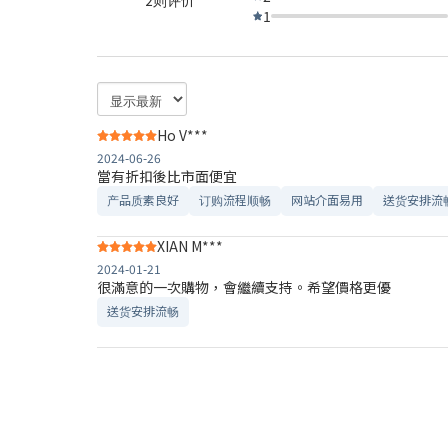
1
Ho V***
2024-06-26
當有折扣後比市面便宜
产品质素良好
订购流程顺畅
网站介面易用
送货安排流
XIAN M***
2024-01-21
很滿意的一次購物，會繼續支持。希望價格更優
送货安排流畅