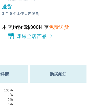
送货
3 至 5 个工作天内发货
本店购物满$300即享
免费送货
即睇全店产品
品详情
购买须知
100%
0%
0%
0%