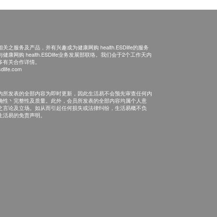
之服务及产品，并有兴趣成为健康网购 health.ESDlife的服务
康网购 health.ESDlife业务发展部联络。我们会于2个工作天内
多有关合作详情。
dlife.com
内所发表的全部内容为即时更新，因此生活易不会预先审查任何内
确性丶完整性及质量。此外，会员所发表的全部内容均属个人意
之言论及立场。如从而引起任何损失或法律纠纷，生活易概不负
生活易的免责声明。