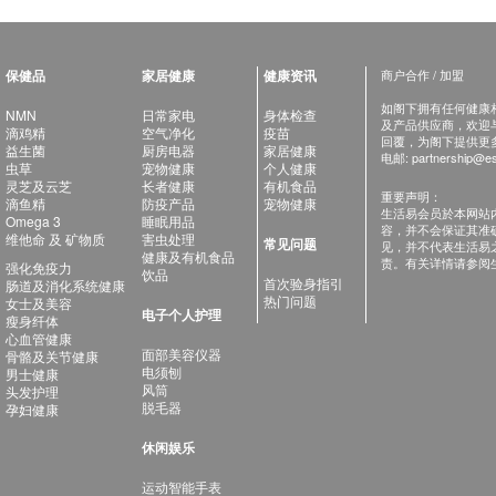
保健品
家居健康
健康资讯
商户合作 / 加盟
如阁下拥有任何健康相关
NMN
日常家电
身体检查
及产品供应商，欢迎与健
滴鸡精
空气净化
疫苗
回覆，为阁下提供更
益生菌
厨房电器
家居健康
电邮:
partnership@es
虫草
宠物健康
个人健康
灵芝及云芝
长者健康
有机食品
重要声明：
滴鱼精
防疫产品
宠物健康
生活易会员於本网站
Omega 3
睡眠用品
容，并不会保证其准
维他命 及 矿物质
害虫处理
常见问题
见，并不代表生活易
健康及有机食品
责。有关详情请参阅
强化免疫力
饮品
首次验身指引
肠道及消化系统健康
热门问题
女士及美容
电子个人护理
瘦身纤体
心血管健康
面部美容仪器
骨骼及关节健康
电须刨
男士健康
风筒
头发护理
脱毛器
孕妇健康
休闲娱乐
运动智能手表