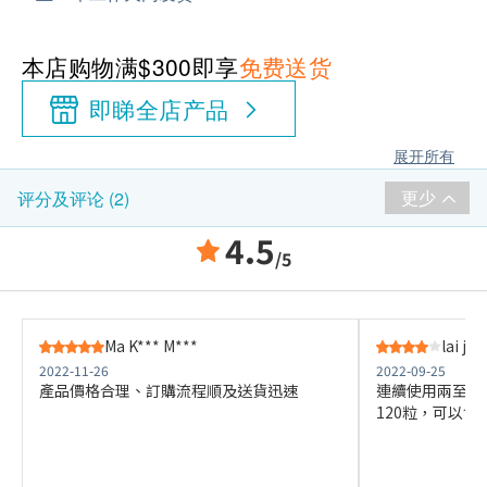
本店购物满$300即享
免费送货
即睇全店产品
展开所有
更少
评分及评论 (2)
4.5
/5
Ma K*** M***
lai j**
2022-11-26
2022-09-25
產品價格合理、訂購流程順及送貨迅速
連續使用兩至三
120粒，可以食