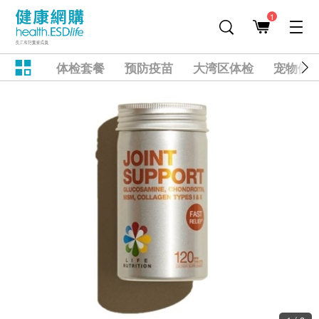
1
体检套餐
预防疫苗
大湾区体检
宠物健