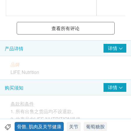
查看所有评论
详情
产品详情
品牌
LIFE Nutrition
产地
详情
购买须知
美国
条款和条件
包装
1. 所有出售之货品均不设退款。
120粒
2. 此产品由LIFE NUTRITION提供。
3. 如有任何争议，LIFE NUTRITION及健康网购
骨骼, 肌肉及关节健康
关节
葡萄糖胺