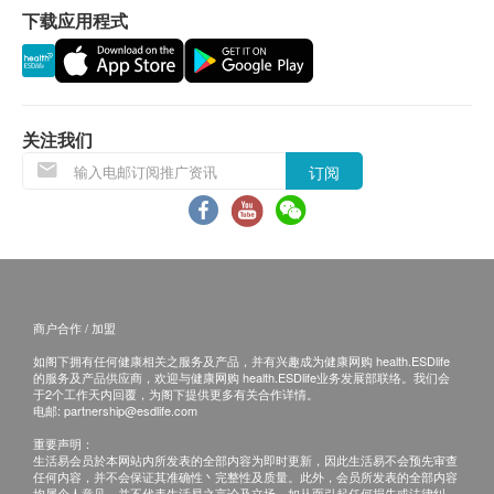
例》注册。为此产品作出的任何声称亦没有为进行该
换货条款
下载应用程式
等注册而接受评核。此产品并不供作诊断、治疗或预
1. 当顾客收取已订购之货品时，有责任检查货品是否
防任何疾病之用。
有损毁情况，一经确认，恕不接受退换。
2. 退换产品必须包装完整，如退换之产品有任何残缺
成份
或过期退回，供应商有权不受理。
关注我们
盐酸葡萄糖胺1500毫克、软骨素复合物［MSM有机
3. 如有其他损坏或遗漏查询，顾客必须保留有效收据
硫、胶原蛋白I & II 型、硫酸软骨素、硼］1000毫升、
订阅
正本，并于送货后3个工作天内按下列方式联络健康
Boswellin® 乳香萃取物250毫升、 透明质酸30毫克、
网购health.ESDlife客户服务部跟进。电邮:
速效吸收配方(BioPerine®、姜萃取物) 10毫升
support@esdlife.com / 健康网购health.ESDlife客服
热线: (852) 3151-2288
商户合作 / 加盟
如阁下拥有任何健康相关之服务及产品，并有兴趣成为健康网购 health.ESDlife
的服务及产品供应商，欢迎与健康网购 health.ESDlife业务发展部联络。我们会
于2个工作天内回覆，为阁下提供更多有关合作详情。
电邮:
partnership@esdlife.com
重要声明：
生活易会员於本网站内所发表的全部内容为即时更新，因此生活易不会预先审查
任何内容，并不会保证其准确性丶完整性及质量。此外，会员所发表的全部内容
均属个人意见，并不代表生活易之言论及立场。如从而引起任何损失或法律纠