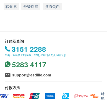
功效
health.ESDlife保留最终决议权。
软骨素
舒缓疼痛
胶原蛋白
LIFE Nutrition 无痛关节360 致力于解决关节问题，,
送货
产品严选6大临床实证针对性关节营养，包括医生推
1. 购买LIFE NUTRITION产品总额满HK$300，即可
荐的葡萄糖胺剂量、软骨素、MSM、透明质酸、I型
享香港本地免费送货服务。账单总额未满 HK$300需
和II型胶原蛋白、硼，再结合天然止痛草本乳香，360
附加HK$50运费。
度维护关节健康，让你关节灵活，再添活力。
2. 我们将于确定订单后3 - 5个工作天内安排发货。
3. 不排除运送时间会因节日而有所影响。当八号烈风
订购及查询
修护受损结缔组织
讯号悬挂或黑色暴雨警告生效时，送货服务时间将会
3151 2288
补充并锁紧关节润滑液
延迟。
星期一至六早上9时至晚上12时; 星期日及公众假期休息
强化软骨及防止磨损
4. 所有订单须视乎相关货品的供应情况再作最后确
5283 4117
修补及重建磨蚀部分
认。倘若健康网购health.ESDlife未能提供任何订单上
提高关节灵活弹性
的货品，健康网购health.ESDlife有权拒绝接受该订
support@esdlife.com
为腰、膝、肩膊及全身速效止痛抗炎
单，并且会于送货前透过电话或电邮通知顾客再作安
排。
付款方法
食用方法
保证
转
每日2次，每次2粒，膳后食用
1. 货品质量保证，于顾客收到产品当日起计，食用期
帐
*此产品没有根据《药剂业及毒药条例》或《中医药条
应最少有6个月或以上。