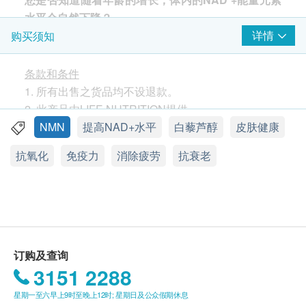
水平会自然下降？
NAD+
是人体能量产生必需元素，能帮助
DNA
修复，
详情
购买须知
预防与年龄相关的征状和病症。
研究证实，服用
NMN
，
B-
烟醯胺单核苷酸，可以有效增加体内细胞线粒体
条款和条件
中的能量元素
NAD +
的最有效方法之一。
1. 所有出售之货品均不设退款。
2. 此产品由LIFE NUTRITION提供。
Life Nutrition乐怡善NMN+ 采用市面上高剂量的专利
3. 如有任何争议，LIFE NUTRITION及健康网购
NMN
提高NAD+水平
白藜芦醇
皮肤健康
认证Uthever™ NMN，每粒素食胶囊NMN含量高达
health.ESDlife保留最终决议权。
抗氧化
免疫力
消除疲劳
抗衰老
300毫克，纯度为99.8%，稳定性达至极致。
送货
Uthever™ NMN经临床实验认证，能有效于服食后30
1. 购买LIFE NUTRITION产品总额满HK$300，即可
天及60天，大大提升人体细胞中的NAD+能量元素。
享香港本地免费送货服务。账单总额未满 HK$300需
研究进一步显示服食Uthever™ NMN几乎没有副作
附加HK$50运费。
用，适合长期服食，品质有保证，安全可靠。
2. 我们将于确定订单后3 - 5个工作天内安排发货。
3. 不排除运送时间会因节日而有所影响。当八号烈风
订购及查询
许多老化健康问题都与体内NAD +水平的下降有关。
讯号悬挂或黑色暴雨警告生效时，送货服务时间将会
3151 2288
所以服用NMN可以：
延迟。
星期一至六早上9时至晚上12时; 星期日及公众假期休息
提升体内NAD+ 产生
4. 所有订单须视乎相关货品的供应情况再作最后确