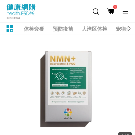
1
体检套餐
预防疫苗
大湾区体检
宠物健