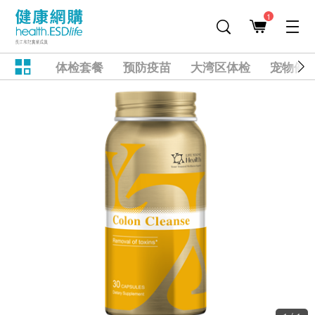
1
体检套餐
预防疫苗
大湾区体检
宠物健