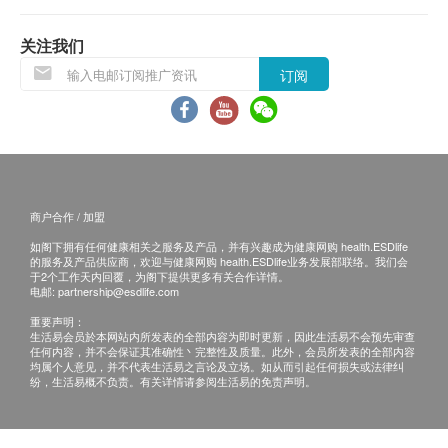
退换条款：
关注我们
当顾客收取已订购之货品时，有责任检查货品是否
订阅
有损毁情况，一经确认签收，恕不接受退换。
退换产品必须包装完整，如退换之产品有任何残缺
或过期退回，供应商有权不受理。
如有其他损坏或遗漏查询，顾客必须保留有效收据
正本，并于送货后3个工作天内按下列方式联络 壹
商户合作 / 加盟
森健康醫療中心 客户服务部跟进。
如阁下拥有任何健康相关之服务及产品，并有兴趣成为健康网购 health.ESDlife
的服务及产品供应商，欢迎与健康网购 health.ESDlife业务发展部联络。我们会
于2个工作天内回覆，为阁下提供更多有关合作详情。
电邮:
partnership@esdlife.com
重要声明：
生活易会员於本网站内所发表的全部内容为即时更新，因此生活易不会预先审查
任何内容，并不会保证其准确性丶完整性及质量。此外，会员所发表的全部内容
均属个人意见，并不代表生活易之言论及立场。如从而引起任何损失或法律纠
纷，生活易概不负责。有关详情请参阅生活易的免责声明。