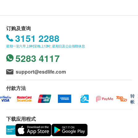
洋车前子粉(Plantago ovata)（外壳）、巴西莓提取物
购health. ESDlife保留最终决议权。
(Euterpe oleracea)（果实）、菊粉、滑榆树皮(Ulmus
rubra)（树皮）、芦荟粉Alion 18%（叶）、小球藻
送货条款：
订购及查询
(Chlorella vulgaris)、黑核桃壳粉（Juglans regia）
购买 壹森健康医疗有限公司 产品总额满
3151 2288
（壳）、姜根（Zingiber officinale）（根）、牛膝草
HK$800，即可享本地免费送货服务。 账单总额未
叶（Hyssopus officinalis）、木瓜果粉（Carica
星期一至六早上9时至晚上12时; 星期日及公众假期休息
满HK$800需附加HK$50运费。
papaya）（水果）、番茄红素5 %、纤维素（蔬菜）
5283 4117
离岛及偏远地区不设上门送货，只限于顺丰智能柜
胶囊）、硬脂酸镁、树坚果（黑胡桃壳）
取件。
我们将于确定订单后1-3个工作天内安排发货。
support@esdlife.com
储存方法
不排除运送时间会因节日而有所影响。 当八号烈
储存在干爽环境，避免直接接触阳光
风讯号悬挂或黑色暴雨警告生效时，送货服务时间
付款方法
将会延迟。
转
帐
所有订单须视乎相关货品的供应情况再作最后确
认。 倘若健康网购health. ESDlife未能提供任何订
下载应用程式
单上的货品，健康网购health. ESDlife有权拒绝接
受该订单，并且会于送货前透过电话或电邮通知顾
客再作安排。