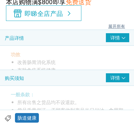
本店购物满$800即享
免费送货
即睇全店产品
展开所有
详情
产品详情
功效
改善肠胃消化系统
有助免疫系统健康
详情
购买须知
服用方法
作为膳食补充剂，每天饭后服用2粒胶囊。
一般条款：
请勿超过两粒每日
所有出售之货品均不设退款。
或按照专业医疗人员的指示服用。
货品质量保证，于顾客收到产品当日起计，食用期
应最少有12个月或以上。
肠道健康
成份
此产品由 壹森健康医疗有限公司 提供。
专有混合物1532 毫克**
如有任何争议，壹森健康医疗有限公司 及 健康网