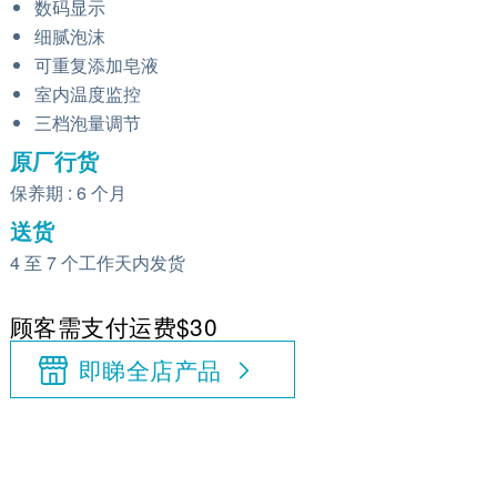
数码显示
细腻泡沫
可重复添加皂液
室内温度监控
三档泡量调节
原厂行货
保养期 : 6 个月
送货
4 至 7 个工作天内发货
顾客需支付运费$30
即睇全店产品