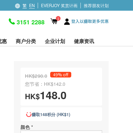
繁
EN
EVERJOY 奖赏计画
推荐朋友计划
1
3151 2288
登入以赚取更多优惠
优惠
商户分类
企业计划
健康资讯
49% off
HK$290.0
您节省：HK$142.0
148.0
HK$
赚取148积分 (HK$1)
颜色
*