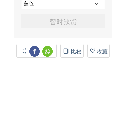
暂时缺货
比较
收藏