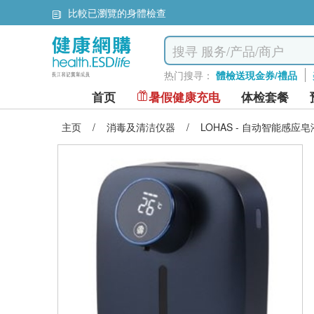
首次驗身指引及推介
热门搜寻：
體檢送現金券/禮品
首页
暑假健康充电
体检套餐
主页
/
消毒及清洁仪器
/
LOHAS - 自动智能感应皂