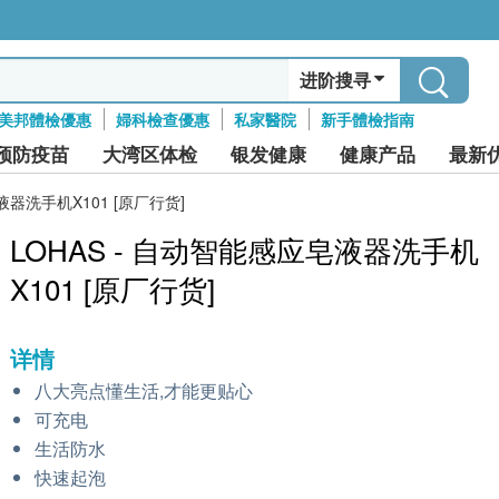
进阶搜寻
美邦體檢優惠
婦科檢查優惠
私家醫院
新手體檢指南
预防疫苗
大湾区体检
银发健康
健康产品
最新
液器洗手机X101 [原厂行货]
LOHAS - 自动智能感应皂液器洗手机
X101 [原厂行货]
详情
八大亮点懂生活,才能更贴心
可充电
生活防水
快速起泡