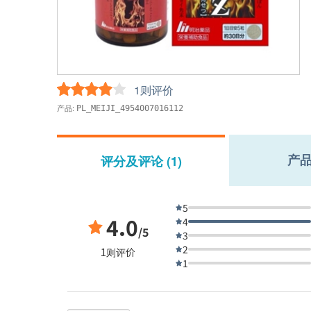
1则评价
产品:
PL_MEIJI_4954007016112
产
评分及评论 (1)
5
4.0
4
/5
3
2
1则评价
1