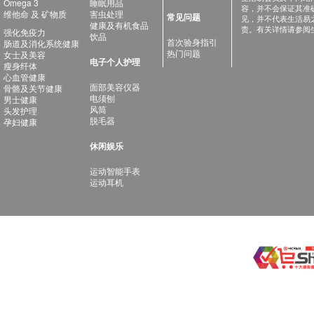
Omega 3
睡眠用品
容，并不会保证其准
维他命 及 矿物质
害虫处理
常见问题
见，并不代表生活易
健康及有机食品
责。有关详情请参阅
强化免疫力
饮品
首次验身指引
肠道及消化系统健康
热门问题
女士及美容
电子个人护理
瘦身纤体
心血管健康
面部美容仪器
骨骼及关节健康
电须刨
男士健康
风筒
头发护理
脱毛器
孕妇健康
休闲娱乐
运动智能手表
运动耳机