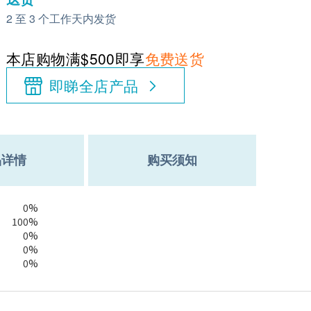
2 至 3 个工作天内发货
本店购物满$500即享
免费送货
即睇全店产品
品详情
购买须知
0%
100%
0%
0%
0%