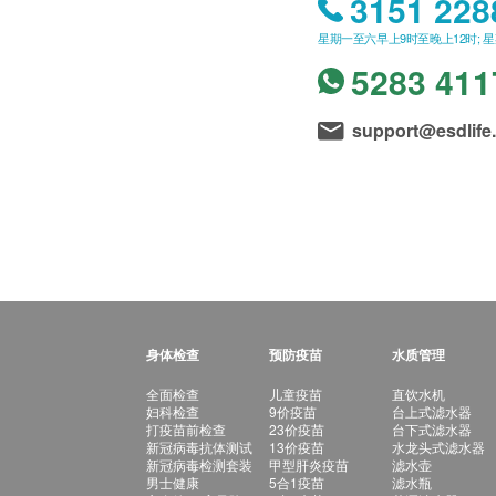
3151 228
星期一至六早上9时至晚上12时; 
5283 411
support@esdlife
身体检查
预防疫苗
水质管理
全面检查
儿童疫苗
直饮水机
妇科检查
9价疫苗
台上式滤水器
打疫苗前检查
23价疫苗
台下式滤水器
新冠病毒抗体测试
13价疫苗
水龙头式滤水器
新冠病毒检测套装
甲型肝炎疫苗
滤水壶
男士健康
5合1疫苗
滤水瓶