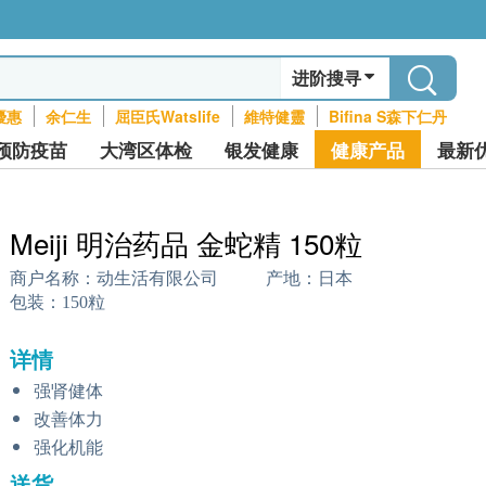
进阶搜寻
優惠
余仁生
屈臣氏Watslife
維特健靈
Bifina S森下仁丹
预防疫苗
大湾区体检
银发健康
健康产品
最新
Meiji 明治药品 金蛇精 150粒
商户名称：
动生活有限公司
产地：
日本
包装：
150粒
详情
强肾健体
改善体力
强化机能
送货