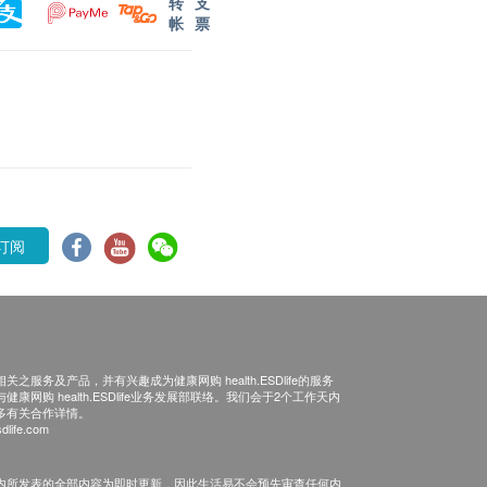
转
支
帐
票
订阅
之服务及产品，并有兴趣成为健康网购 health.ESDlife的服务
康网购 health.ESDlife业务发展部联络。我们会于2个工作天内
多有关合作详情。
dlife.com
内所发表的全部内容为即时更新，因此生活易不会预先审查任何内