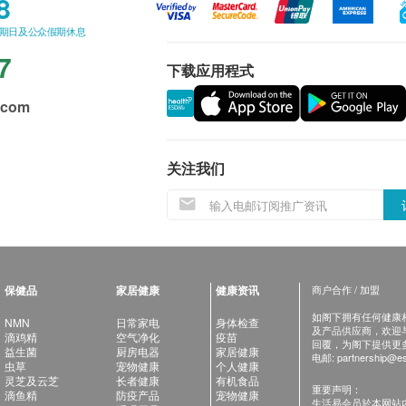
8
星期日及公众假期休息
7
下载应用程式
.com
关注我们
保健品
家居健康
健康资讯
商户合作 / 加盟
如阁下拥有任何健康相关
NMN
日常家电
身体检查
及产品供应商，欢迎与健
滴鸡精
空气净化
疫苗
回覆，为阁下提供更
益生菌
厨房电器
家居健康
电邮:
partnership@es
虫草
宠物健康
个人健康
灵芝及云芝
长者健康
有机食品
重要声明：
滴鱼精
防疫产品
宠物健康
生活易会员於本网站