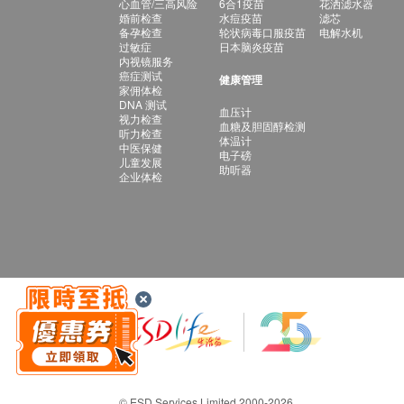
心血管/三高风险
6合1疫苗
花洒滤水器
婚前检查
水痘疫苗
滤芯
备孕检查
轮状病毒口服疫苗
电解水机
过敏症
日本脑炎疫苗
内视镜服务
癌症测试
健康管理
家佣体检
DNA 测试
血压计
视力检查
血糖及胆固醇检测
听力检查
体温计
中医保健
电子磅
儿童发展
助听器
企业体检
© ESD Services Limited 2000-2026