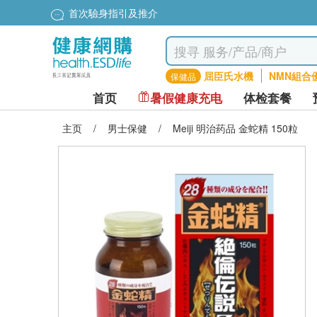
首次驗身指引及推介
屈臣氏水機
NMN組合
保健品
首页
暑假健康充电
体检套餐
主页
/
男士保健
/
Meiji 明治药品 金蛇精 150粒