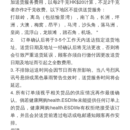
加送货服务费用，以每2千克HK$20计算，不足2千克
者亦作2千克收费。以下地区不提供送货服务：
打鼓岭，离岛（包括愉景湾），南丫岛，长洲，坪
洲，大澳，梅窝，昂平），马湾，沙头角，落马洲，
皇岗，流浮山，龙鼓滩 ，踏石角，机场。 "
2. 订单确认后将于3-5个工作天内送达指定送货地
址。送货日期及地址一经确认后将无法更改，否则将
会引致严重送货延误，顾客亦须自行缴付因更改送货
日期及地址而引起之全数费用。
3. 不排除运送时间会因节日而有所影响。当八号烈风
讯号悬掛或黑色暴雨警告生效时，送货服务时间将会
延迟。
4. 所有订单须视乎相关货品的供应情况再作最後确
认。倘若健康网购health.ESDlife未能提供任何订单上
的货品，健康网购health.ESDlife有权拒绝接受该订
单，并且会於送货前透过电话或电邮通知顾客再作安
排。