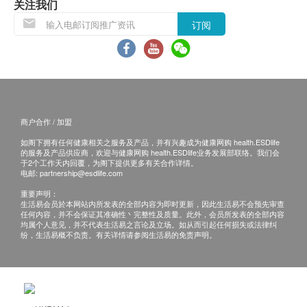
关注我们
订阅
商户合作 / 加盟
如阁下拥有任何健康相关之服务及产品，并有兴趣成为健康网购 health.ESDlife
的服务及产品供应商，欢迎与健康网购 health.ESDlife业务发展部联络。我们会
于2个工作天内回覆，为阁下提供更多有关合作详情。
电邮:
partnership@esdlife.com
重要声明：
生活易会员於本网站内所发表的全部内容为即时更新，因此生活易不会预先审查
任何内容，并不会保证其准确性丶完整性及质量。此外，会员所发表的全部内容
均属个人意见，并不代表生活易之言论及立场。如从而引起任何损失或法律纠
纷，生活易概不负责。有关详情请参阅生活易的免责声明。