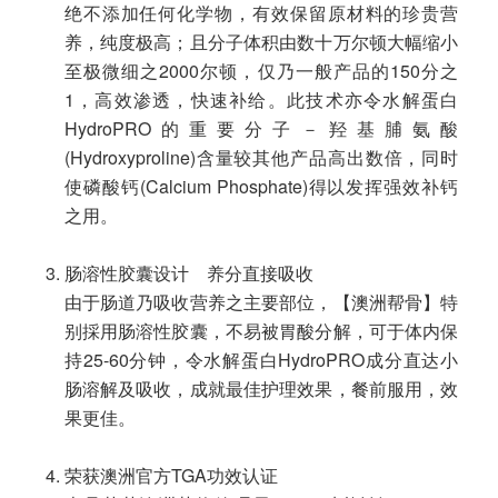
绝不添加任何化学物，有效保留原材料的珍贵营
养，纯度极高；且分子体积由数十万尔顿大幅缩小
至极微细之2000尔顿，仅乃一般产品的150分之
1，高效渗透，快速补给。此技术亦令水解蛋白
HydroPRO的重要分子－羟基脯氨酸
(Hydroxyproline)含量较其他产品高出数倍，同时
使磷酸钙(Calcium Phosphate)得以发挥强效补钙
之用。
肠溶性胶囊设计 养分直接吸收
由于肠道乃吸收营养之主要部位，【澳洲帮骨】特
别採用肠溶性胶囊，不易被胃酸分解，可于体内保
持25-60分钟，令水解蛋白HydroPRO成分直达小
肠溶解及吸收，成就最佳护理效果，餐前服用，效
果更佳。
荣获澳洲官方TGA功效认证