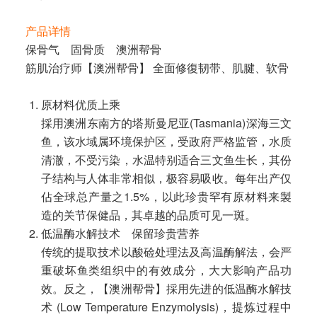
产品详情
保骨气 固骨质 澳洲帮骨
筋肌治疗师【澳洲帮骨】 全面修復韧带、肌腱、软骨
原材料优质上乘
採用澳洲东南方的塔斯曼尼亚(Tasmania)深海三文
鱼，该水域属环境保护区，受政府严格监管，水质
清澈，不受污染，水温特别适合三文鱼生长，其份
子结构与人体非常相似，极容易吸收。每年出产仅
佔全球总产量之1.5%，以此珍贵罕有原材料来製
造的关节保健品，其卓越的品质可见一斑。
低温酶水解技术 保留珍贵营养
传统的提取技术以酸硷处理法及高温酶解法，会严
重破坏鱼类组织中的有效成分，大大影响产品功
效。反之，【澳洲帮骨】採用先进的低温酶水解技
术 (Low Temperature Enzymolysis)，提炼过程中