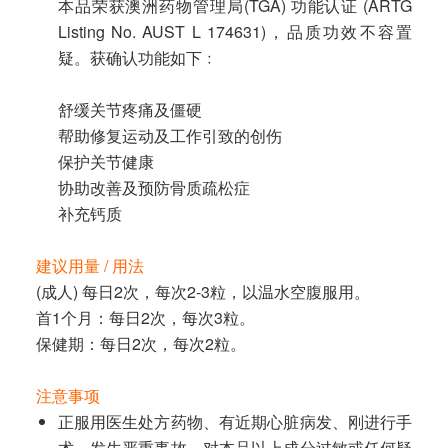
本品荣获澳洲药物管理局(TGA) 功能认证 (ARTG
Listing No. AUST L 174631)，品质功效不容置
疑。获确认功能如下﹕
舒缓关节疼痛及僵硬
帮助修复运动及工作引致的创伤
保护关节健康
协助改善及预防骨质疏松症
补充钙质
建议用量 / 用法
(成人) 每日2次，每次2-3粒，以温水空腹服用。
首1个月：每日2次，每次3粒。
保健期：每日2次，每次2粒。
注意事项
正服用医生处方药物、有近期心脏病发、刚进行手
术、发生严重事故、对本品以上成分过敏或任何疑