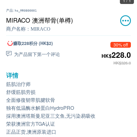
1 / 1
产品:
hs_MR0800001
MIRACO 澳洲帮骨(单樽)
商户名称：
MIRACO
赚取228积分 (HK$2)
30% off
228.0
为产品留下第一个评论
HK$
HK$326.0
详情
筋肌治疗师
舒缓筋肌劳损
全面修復韧带肌腱软骨
独有低温酶水解蛋白HydroPRO
採用澳洲塔斯曼尼亚三文鱼,无污染易吸收
荣获澳洲官方TGA认证
正品正货,澳洲原装进口