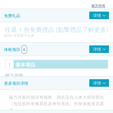
展开所有
详情
免费礼品
任選 1 份免費禮品 (點撃禮品了解更多)
$200 百佳电子礼券
详情
体检项目
6
1
基本项目
磁力共振
详情
更多项目详情
肾脏
肾上腺
磁力共振扫描没有辐射，因此适合人体大部份部位
肾脏动脉
（包括肌肉骨骼系统及神经系统）作身体检查及跟
报告
$200 丰泽电子礼券
进。