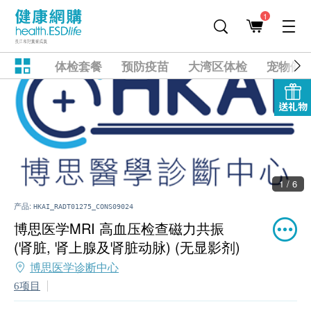
1
体检套餐
预防疫苗
大湾区体检
宠物健
送礼物
1 / 6
产品:
HKAI_RADT01275_CONS09024
博思医学MRI 高血压检查磁力共振
(肾脏, 肾上腺及肾脏动脉) (无显影剂)
博思医学诊断中心
6项目