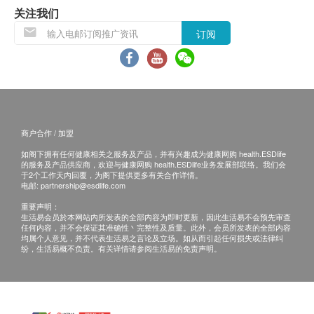
心 所安排之项目内容。
关注我们
如有任何争议，健康网购health.ESDlife及博思医
订阅
学诊断中心将保留最终决定权。
免责声明：
所有健康检查/服务并非作为医务诊断或治疗用
途。当阁下身体健康出现任何疾病征兆时，应立即
咨询有认可资格的医生，作出诊断及治疗。
商户合作 / 加盟
本服务/产品由商户提供。生活易【健康网购
如阁下拥有任何健康相关之服务及产品，并有兴趣成为健康网购 health.ESDlife
的服务及产品供应商，欢迎与健康网购 health.ESDlife业务发展部联络。我们会
health.ESDlife】并没有经营或提供本服务/产品。
于2个工作天内回覆，为阁下提供更多有关合作详情。
有关此服务/产品的错漏或延误，或因使用此服务/
电邮:
partnership@esdlife.com
产品而引致的损失、损害、受伤或法律诉讼，健康
重要声明：
生活易会员於本网站内所发表的全部内容为即时更新，因此生活易不会预先审查
网购health.ESDlife概不负责。一切有关的索偿或
任何内容，并不会保证其准确性丶完整性及质量。此外，会员所发表的全部内容
均属个人意见，并不代表生活易之言论及立场。如从而引起任何损失或法律纠
查询，须向提供服务之体检中心或商户提出。
纷，生活易概不负责。有关详情请参阅生活易的免责声明。