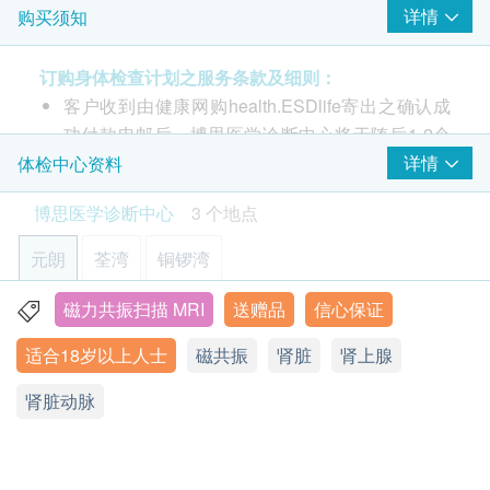
详情
购买须知
检查前医生咨询
磁力共振扫描是非入侵性的检查，利用高磁场和无线
医生讲解报告
订购身体检查计划之服务条款及细则：
电波将人体内部详细显示到影像中。
3至5个工作天
客户收到由健康网购health.ESDlife寄出之确认成
功付款电邮后，博思医学诊断中心将于随后1-2个
工作天办公时间内，致电客户预约身体检查的时间
详情
体检中心资料
及地点。
博思医学诊断中心
3 个地点
客户亦可致电查询 (电话: 2152 8540 / Whatsapp:
9885 9813)。
元朗
荃湾
铜锣湾
$200 AEON 礼券
转介：
磁力共振扫描 MRI
送赠品
信心保证
元朗安宁路38号世宙2座11-12号铺
健康网购health.ESDlife客户必须于进行项目当天向诊
适合18岁以上人士
磁共振
肾脏
肾上腺
显示地图
所人员提供由注册医生签发之转介信。（适用于大部
分检查计画，详情请细阅产品页面）
肾脏动脉
星期一至五：09:00a.m – 6:30p.m.
星期六：9:00a.m. – 5:00p.m.
星期日及香港公众假期 休息
有效期：
本身体检查计划有效期为1年，客户必须于1年内(由确