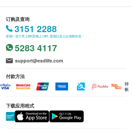
认付款日期起计)接受有关检查，客户需提前1个月预
约相关检查，逾期作废。
订购及查询
3151 2288
报告：
检查前医生咨询及医生讲解报告将于AI Medical
$500 Hutchgo.com 旅遊礼券
星期一至六早上9时至晚上12时; 星期日及公众假期休息
Center智健康进行。
5283 4117
进行检查后，一般情况下，需大概3-5个工作天跟
进检查报告， 工作天不包括星期六、日及公众假
support@esdlife.com
期。 轮侯报告讲解时间会因应不同情况而有所延
长。
付款方法
转
其他：
帐
此服务计划不可兑换现金、不可转让及转换为其他
产品及服务。
下载应用程式
此服务计划不可与其他项目同时使用，并只适用于
一人享用。
客人进行项目前，应清楚并同意 博思医学诊断中