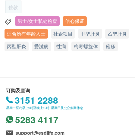
服务计均不会与医健通有任何联繫；MY PLACE的测
佐敦
砂眼衣原体 DNA
试结果完全保密，服务流程如下：
年龄
生殖支原体 DNA
身体检查计划适合任何人士订购（18岁以下人士，
男士/女士私处检查
信心保证
人型支原体 DNA
香港佐敦庇利金街14-20号富利商业大厦3/F A室
顾客于health.ESDLife上选购所需检查服务；
如进行身体检查，须由家长陪同并签署同意书）。
微小脲原体 DNA
适合所有年龄人士
社企项目
甲型肝炎
乙型肝炎
MY PLACE职员将于随后1-2个工作天内致电给顾
显示地图
解脲脲原体 DNA
客确认所选购服务，并即时与顾客预约检查日期；
有效期
淋球菌 DNA
丙型肝炎
星期一︰10:00a.m. – 6:30p.m.
爱滋病
性病
梅毒螺旋体
疱疹
顾客于预约日子当日准时到MY PLACE，于接待处
本身体检查计划有效期为一年，客户必须于一年内
星期三、四：1:00p.m. – 9:30p.m.
乙型肝炎表面抗原测试
进行体温检查及填写健康申报表；
星期五︰10:00a.m. – 6:30p.m.
(由确认付款日期起计)接受有关检查，客户需提前
乙型肝炎表面抗体测试
星期六︰9:00a.m. – 5:30p.m
MY PLACE职员会带顾客前往独立房间进行登记及
一个星期预约相关检查，逾期作废。
单纯疱疹病毒I型 DNA
星期二、日及公众假期︰休息
检查准备；
单纯疱疹病毒II型 DNA
MY PLACE护士将一对一协助顾客完成整个检查计
单纯疱疹病毒II型抗体测试
划。
订购及查询
报告
报告
3151 2288
一般情况下，进行身体检查后，大概需要5个工作
进阶性健康检查计划包括：
天才可获得跟进检查报告， 工作天不包括星期
医生讲解报告
星期一至六早上9时至晚上12时; 星期日及公众假期休息
沙眼衣原体基因测试
六、日及公众假期。
5283 4117
淋球菌基因测试
轮侯报告讲解时间会因应不同情况 (如个别化验项
生殖支原体基因测试
目所需时间或客人指明特定时段)而有所延长。
support@esdlife.com