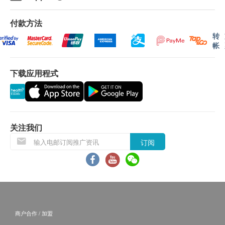
人型支原体基因测试
微小脲原体基因测试
领取报告
付款方法
解脲脲原体基因测试
本中心只设亲身领取报告，附设注册医生解读报告
转
单纯疱疹病毒I型基因测试
及诊断服务，如对报告内容有任何提问，可即场向
帐
单纯疱疹病毒II型基因测试
医生查询。
单纯疱疹病毒II型抗体测试
下载应用程式
爱滋病病毒(P24)抗原测试
备注
爱滋病病毒抗体测试
客户若未能于身体检查后一个月内领取报告，所有
梅毒血清抗体确认测试
报告一律作销毁处理及不会存底，客户如需额外索
梅毒血清抗体定量测试
取报告复印本，将收取$150行政费。 注：复印本
关注我们
医生解读报告
报告未必完整;
订阅
医生诊断
所有身体检查计划均包括一次免费医生诊断，医生
安全性行为锦囊及免费安全套提供
诊断必须连同解读报告同时进行，不能分开使用。
免责声明：
所有健康检查/服务并非作为医务诊断或治疗用
途。当阁下身体健康出现任何疾病征兆时，应立即
衣原体是什么？有什么症状？
商户合作 / 加盟