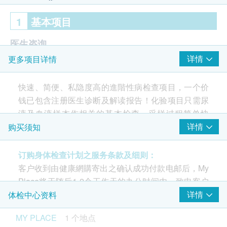
1
基本项目
医生咨询
详情
更多项目详情
医生诊症
甲型肝炎检查
快速、简便、私隐度高的進階性病检查项目，一个价
钱已包含注册医生诊断及解读报告！化验项目只需尿
总甲型肝炎抗体
液及血液样本作相关的基本检查，采样过程简单快
丙型肝炎检查
捷。
详情
购买须知
丙型肝炎总量抗体
MY PLACE所有检查计划除了性病化验外，亦包括注
订购身体检查计划之服务条款及细则：
册医生诊断及解读报告，以及由慈善团体「关怀爱
性病检查
客户收到由健康網購寄出之确认成功付款电邮后，My
滋」资深专业人员负责的免费性健康咨询服务。
Place将于随后1-2个工作天的办公时间内，致电客户
爱滋病病毒抗体测试
预约身体检查的时间及地点。 客户亦可致电查询或在
详情
体检中心资料
爱滋病病毒(P24)抗原测试
服务流程
订单确认后1个工作天致电中心预约 (电话：2394
梅毒血清抗体确认测试
MY PLACE
1 个地点
为保障服务使用者的私隐，MY PLACE 辖下所有体检
6622 / 5226 8394）。
梅毒血清抗体定量测试