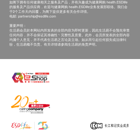
咨询有认可资格的医生，作出诊断及治疗。
是一种常见的性传播感染，尤其是在年龄15至24
如阁下拥有任何健康相关之服务及产品，并有兴趣成为健康网购 health.ESDlife
的服务及产品供应商，欢迎与健康网购 health.ESDlife业务发展部联络。我们会
本服务/产品由商户提供。生活易【健康网购
岁的年青人。衣原体可经阴道性交、肛交及口交传
于2个工作天内回覆，为阁下提供更多有关合作详情。
health.ESDlife】并没有经营或提供本服务/产品。
电邮:
染。
partnership@esdlife.com
有关此服务/产品的错漏或延误，或因使用此服务/
女性可能包括以下症状：阴道出现异常的分泌物；
重要声明：
生活易会员於本网站内所发表的全部内容为即时更新，因此生活易不会预先审查
产品而引致的损失、损害、受伤或法律诉讼，健康
小便时感觉疼痛。男性可能包括以下症状：阴茎出
任何内容，并不会保证其准确性丶完整性及质量。此外，会员所发表的全部内容
均属个人意见，并不代表生活易之言论及立场。如从而引起任何损失或法律纠
网购health.ESDlife概不负责。一切有关的索偿或
现分泌物；小便时感觉疼痛；睾丸肿胀和疼痛（并
纷，生活易概不负责。有关详情请参阅生活易的免责声明。
查询，须向提供服务之体检中心或商户提出。
不常见）。衣原体感染亦可以在男性及女性的肛门
发生。症状可能包括：肛门疼痛、出现分泌物、出
血。
淋病是什么？
有什么症状？
淋病是一种由淋球双球菌而导致的性传染疾病。此
疾病影响生殖系统，以及口腔、喉咙、眼睛、和直
肠的黏膜。淋病可以透过与受淋病感染的人士进行
了口交、肛交与阴道性行为而传播。这是一种很常
见的传染病，尤其年龄介乎于15至24岁的年轻人
之间。
有些男女性受感染后或无任何病征。男性的病征包