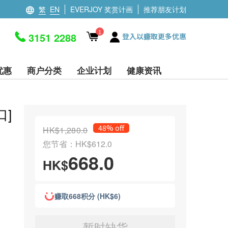
繁
EN
EVERJOY 奖赏计画
推荐朋友计划
1
3151 2288
登入以赚取更多优惠
优惠
商户分类
企业计划
健康资讯
口]
48% off
HK$1,280.0
您节省：HK$612.0
668.0
HK$
赚取668积分 (HK$6)
暂时缺货