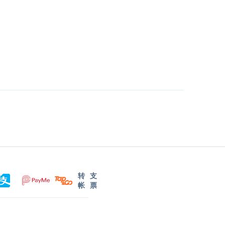
转
支
帐
票