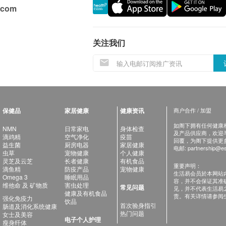
.com
关注我们
保健品
家居健康
健康资讯
商户合作 / 加盟
如阁下拥有任何健康相关
NMN
日常家电
身体检查
及产品供应商，欢迎与健
滴鸡精
空气净化
疫苗
回覆，为阁下提供更
益生菌
厨房电器
家居健康
电邮:
partnership@es
虫草
宠物健康
个人健康
灵芝及云芝
长者健康
有机食品
重要声明：
滴鱼精
防疫产品
宠物健康
生活易会员於本网站
Omega 3
睡眠用品
容，并不会保证其准
维他命 及 矿物质
害虫处理
常见问题
见，并不代表生活易
健康及有机食品
责。有关详情请参阅
强化免疫力
饮品
首次验身指引
肠道及消化系统健康
热门问题
女士及美容
电子个人护理
瘦身纤体