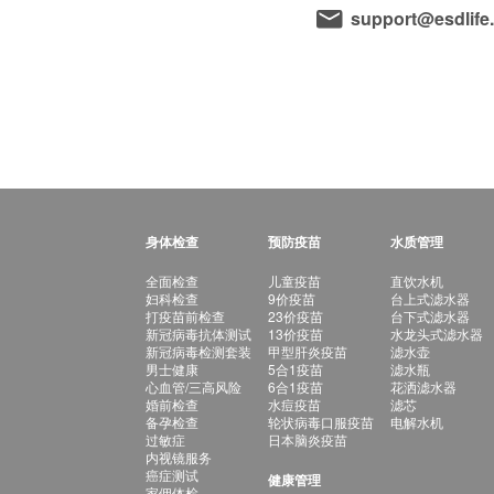
support@esdlife
身体检查
预防疫苗
水质管理
全面检查
儿童疫苗
直饮水机
妇科检查
9价疫苗
台上式滤水器
打疫苗前检查
23价疫苗
台下式滤水器
新冠病毒抗体测试
13价疫苗
水龙头式滤水器
新冠病毒检测套装
甲型肝炎疫苗
滤水壶
男士健康
5合1疫苗
滤水瓶
心血管/三高风险
6合1疫苗
花洒滤水器
婚前检查
水痘疫苗
滤芯
备孕检查
轮状病毒口服疫苗
电解水机
过敏症
日本脑炎疫苗
内视镜服务
癌症测试
健康管理
家佣体检