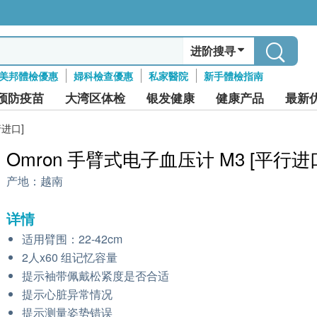
进阶搜寻
美邦體檢優惠
婦科檢查優惠
私家醫院
新手體檢指南
预防疫苗
大湾区体检
银发健康
健康产品
最新
行进口]
Omron 手臂式电子血压计 M3 [平行进
产地：
越南
详情
适用臂围：22-42cm
2人x60 组记忆容量
提示袖带佩戴松紧度是否合适
提示心脏异常情况
提示测量姿势错误