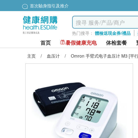
首次驗身指引及推介
热门搜寻：
體檢送現金券/禮品
首页
暑假健康充电
体检套餐
主页
/
血压计
/
Omron 手臂式电子血压计 M3 [平