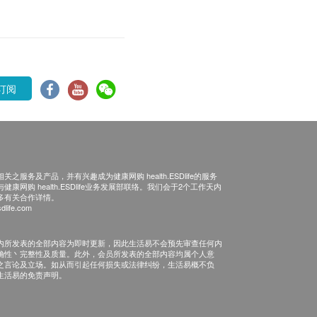
订阅
之服务及产品，并有兴趣成为健康网购 health.ESDlife的服务
康网购 health.ESDlife业务发展部联络。我们会于2个工作天内
多有关合作详情。
dlife.com
内所发表的全部内容为即时更新，因此生活易不会预先审查任何内
确性丶完整性及质量。此外，会员所发表的全部内容均属个人意
之言论及立场。如从而引起任何损失或法律纠纷，生活易概不负
生活易的免责声明。