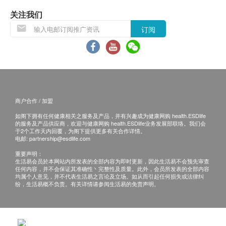
关注我们
订阅
商户合作 / 加盟
如阁下拥有任何健康相关之服务及产品，并有兴趣成为健康网购 health.ESDlife
的服务及产品供应商，欢迎与健康网购 health.ESDlife业务发展部联络。我们会
于2个工作天内回覆，为阁下提供更多有关合作详情。
电邮:
partnership@esdlife.com
重要声明：
生活易会员於本网站内所发表的全部内容为即时更新，因此生活易不会预先审查
任何内容，并不会保证其准确性丶完整性及质量。此外，会员所发表的全部内容
均属个人意见，并不代表生活易之言论及立场。如从而引起任何损失或法律纠
纷，生活易概不负责。有关详情请参阅生活易的免责声明。