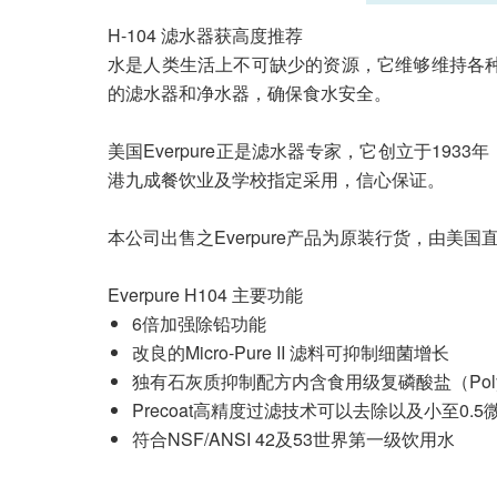
H-104 滤水器获高度推荐
水是人类生活上不可缺少的资源，它维够维持各
的滤水器和净水器，确保食水安全。
美国Everpure正是滤水器专家，它创立于193
港九成餐饮业及学校指定采用，信心保证。
本公司出售之Everpure产品为原装行货，由美国
Everpure H104 主要功能
6倍加强除铅功能
改良的Micro-Pure II 滤料可抑制细菌增长
独有石灰质抑制配方内含食用级复磷酸盐（Poly
Precoat高精度过滤技术可以去除以及小至0
符合NSF/ANSI 42及53世界第一级饮用水