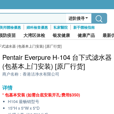
进阶搜寻
美邦體檢優惠
婦科檢查優惠
私家醫院
新手體檢指南
预防疫苗
大湾区体检
银发健康
健康产品
最新
104 台下式滤水器 (包基本上门安装) [原厂行货]
Pentair Everpure H-104 台下式滤水器
(包基本上门安装) [原厂行货]
商户名称：
香港洁净水有限公司
详情
* 包基本安装 (如需台底安装开孔:费用$350)
H104 最畅销型号
15"H x 5"W x 5"D