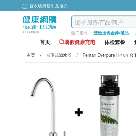
首次驗身指引及推介
热门搜寻：
體檢送現金券/禮品
首页
暑假健康充电
体检套餐
主页
/
台下式滤水器
/
Pentair Everpure H-