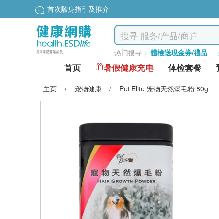
首次驗身指引及推介
热门搜寻：
體檢送現金券/禮品
首页
暑假健康充电
体检套餐
主页
/
宠物健康
/
Pet Elite 宠物天然爆毛粉 80g