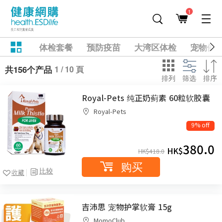
1
体检套餐
预防疫苗
大湾区体检
宠物健
1 / 10 頁
共156个产品
排列
筛选
排序
Royal-Pets 纯正奶蓟素 60粒软胶囊
Royal-Pets
9% off
380.0
HK$
HK$
418.0
购买
比较
收藏
吉沛思 宠物护掌软膏 15g
MomoClub