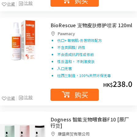
购买
比较
收藏
BioRescue 宠物皮肤修护喷雾 120ml
Pawmacy
伤口+ 敏弱肌-兽医特效配方
不含类固醇/ 药性
不会造成抗药性或依赖
性质温和， 不刺激皮肤
入口无害
纽西兰制造，100%天然环保无毒
238.0
HK$
购买
比较
收藏
Dogness 智能宠物喂食器F10 [原厂
行货]
康盛商贸有限公司