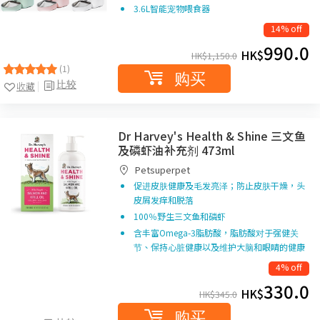
3.6L智能宠物喂食器
14% off
990.0
HK$
HK$
1,150.0
(1)
购买
比较
收藏
Dr Harvey's Health & Shine 三文鱼
及磷虾油补充剂 473ml
Petsuperpet
促进皮肤健康及毛发亮泽；防止皮肤干燥，头
皮屑发痒和脱落
100％野生三文鱼和磷虾
含丰富Omega-3脂肪酸，脂肪酸对于强健关
节、保持心脏健康以及维护大脑和眼睛的健康
4% off
330.0
HK$
HK$
345.0
购买