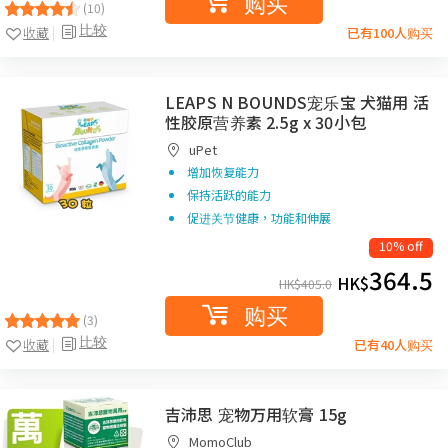
购买
(10)
比较
收藏
已有100人购买
LEAPS N BOUNDS宠乐宝 犬猫用 活
性胶原营养素 2.5g x 30小包
uPet
增加恢复能力
保持活跃的能力
促进关节健康，功能和伸展
10% off
364.5
HK$
HK$
405.0
购买
(3)
比较
收藏
已有40人购买
吉沛思 宠物万用软膏 15g
MomoClub