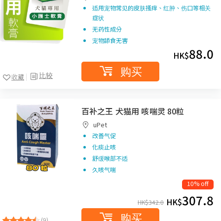
适用宠物常见的皮肤搔痒、红肿、伤口等相关
症状
无药性成分
宠物舔食无害
88.0
HK$
购买
比较
收藏
百补之王 犬猫用 咳喘灵 80粒
uPet
改善气促
化痰止咳
舒缓喉部不适
久咳气喘
10% off
307.8
HK$
HK$
342.0
购买
(9)