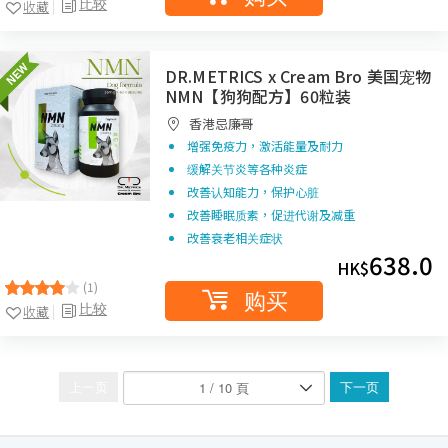
比较
收藏
DR.METRICS x Cream Bro 美国宠物
NMN【狗狗配方】60粒装
香港忌廉哥
增强免疫力，激活能量及耐力
缓解关节炎等各种炎症
改善认知能力，保护心脏
改善睡眠质素，促进代谢及减重
改善衰老相关症状
638.0
HK$
(1)
购买
比较
收藏
上一页
下一页