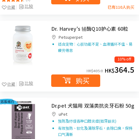
比较
收藏
已有110人购买
Dr. Harvey's 辅酶Q10护心素 60粒
Petsuperpet
适合宠物︰心脏功能不足、血液循环不佳、易
疲劳倦怠
10% off
364.5
HK$
HK$
405.0
购买
比较
收藏
Dr.pet 犬猫用 双藻类抗炎牙石粉 50g
uPet
预防及纾缓各种口腔炎症(如牙龈炎)
有效预防、软化及清除牙石，去除口臭，保持
口气清新