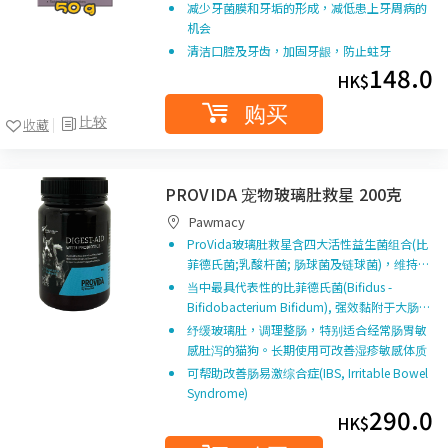
减少牙菌膜和牙垢的形成，减低患上牙周病的
机会
清洁口腔及牙齿，加固牙龈，防止蛀牙
148.0
HK$
购买
比较
收藏
PROVIDA 宠物玻璃肚救星 200克
Pawmacy
ProVida玻璃肚救星含四大活性益生菌组合(比
菲德氏菌;乳酸杆菌; 肠球菌及链球菌)，维持…
当中最具代表性的比菲德氏菌(Bifidus -
Bifidobacterium Bifidum), 强效黏附于大肠…
纾缓玻璃肚，调理整肠，特别适合经常肠胃敏
感肚泻的猫狗。长期使用可改善湿疹敏感体质
可帮助改善肠易激综合症(IBS, Irritable Bowel
Syndrome)
290.0
HK$