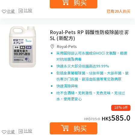
购买
比较
收藏
已有20人购买
Royal-Pets RP 弱酸性防疫除菌喷雾
5L (新配方)
Royal-Pets
采用国际级认可杀菌成分HOCl 次氯酸，极速
对抗细菌及病毒
快速杀灭大部分细菌高达99.99%
包括金黄葡萄球菌、绿脓杆菌、大肠杆菌、鼠
伤寒沙门氏菌、副溶血弧菌等常见致病原
快速清除异味
绝不含酒精，无刺激性、无色无味，无须过
水，使用更安心
18% off
585.0
HK$
HK$
715.0
购买
比较
收藏