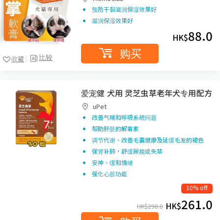
预防干裂滋润保湿效果好
滋润保湿效果好
88.0
HK$
购买
比较
收藏
爱宠健 犬用 灵芝虫草老年犬专用配方
uPet
改善气喘和呼吸系统问题
帮助肝脏的解毒素
调节代谢、改善毛囊健康及延缓毛发的褪色
强肾补肺，舒缓尿频或失禁
安神、缓和情绪
强化心脏功能
10% off
261.0
HK$
HK$
290.0