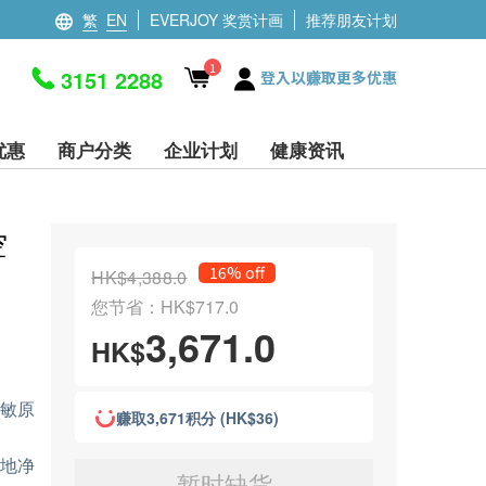
繁
EN
EVERJOY 奖赏计画
推荐朋友计划
1
3151 2288
登入以赚取更多优惠
优惠
商户分类
企业计划
健康资讯
空
16% off
HK$4,388.0
您节省：HK$717.0
3,671.0
HK$
致敏原
赚取3,671积分 (HK$36)
效地净
暂时缺货