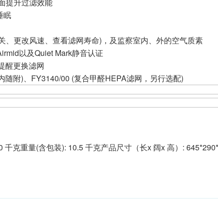
面提升过滤效能
睡眠
关、更改风速、查看滤网寿命)，及监察室内、外的空气质素
id以及Quiet Mark静音认证
提醒更换滤网
内随附)、FY3140/00 (复合甲醛HEPA滤网，另行选配)
90 千克重量(含包装): 10.5 千克产品尺寸（长x 阔x 高）: 645*290*