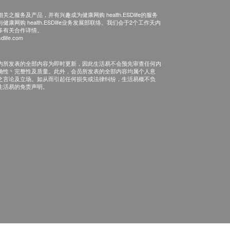
之服务及产品，并有兴趣成为健康网购 health.ESDlife的服务
康网购 health.ESDlife业务发展部联络。我们会于2个工作天内
多有关合作详情。
dlife.com
内所发表的全部内容为即时更新，因此生活易不会预先审查任何内
确性丶完整性及质量。此外，会员所发表的全部内容均属个人意
之言论及立场。如从而引起任何损失或法律纠纷，生活易概不负
生活易的免责声明。