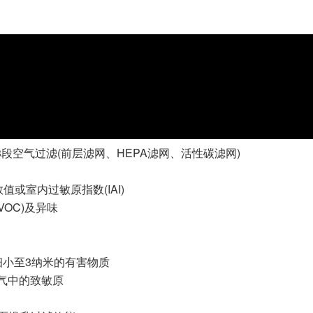
系统，3段空气过滤(前层滤网、HEPA滤网、活性碳滤网)
数值或室内过敏原指数(IAI)
OC)及异味
过滤细小至3纳米的有害物质
 空气中的致敏原