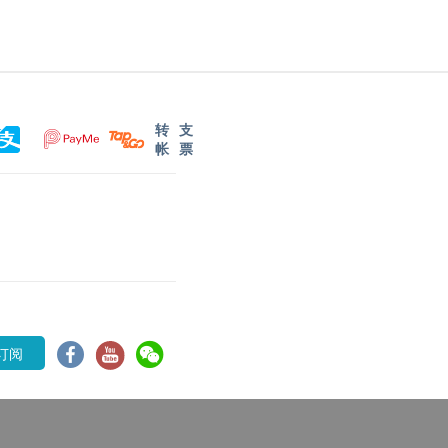
转
支
帐
票
订阅