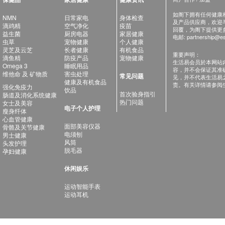
如阁下拥有任何健康相关
NMN
日常家电
身体检查
及产品供应商，欢迎与健
滴鸡精
空气净化
疫苗
回覆，为阁下提供更
益生菌
厨房电器
家居健康
电邮:
partnership@es
虫草
宠物健康
个人健康
灵芝及云芝
长者健康
有机食品
重要声明：
滴鱼精
防疫产品
宠物健康
生活易会员於本网站
Omega 3
睡眠用品
容，并不会保证其准
维他命 及 矿物质
害虫处理
常见问题
见，并不代表生活易
健康及有机食品
责。有关详情请参阅
强化免疫力
饮品
首次验身指引
肠道及消化系统健康
热门问题
女士及美容
电子个人护理
瘦身纤体
心血管健康
面部美容仪器
骨骼及关节健康
电须刨
男士健康
风筒
头发护理
脱毛器
孕妇健康
休闲娱乐
运动智能手表
运动耳机