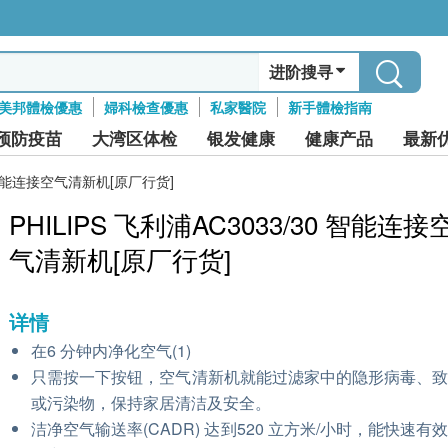
进阶搜寻
美邦體檢優惠
婦科檢查優惠
私家醫院
新手體檢指南
预防疫苗
大湾区体检
银发健康
健康产品
最新
30 智能连接空气清新机[原厂行货]
PHILIPS 飞利浦AC3033/30 智能连接
气清新机[原厂行货]
详情
在6 分钟内净化空气(1)
只需按一下按钮，空气清新机就能过滤家中的隐形病毒、
或污染物，保持家居清洁及安全。
洁净空气输送率(CADR) 达到520 立方米/小时，能快速有