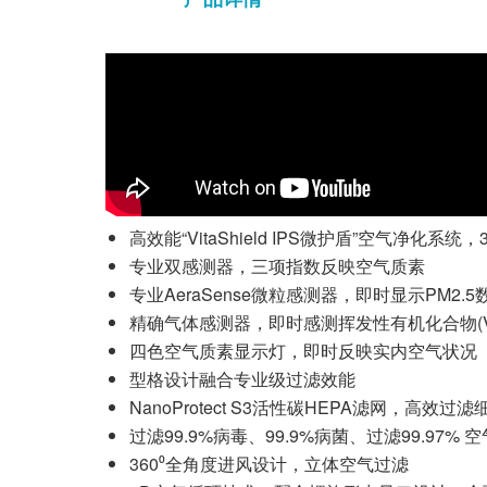
高效能“VitaShield IPS微护盾”空气净化
专业双感测器，三项指数反映空气质素
专业AeraSense微粒感测器，即时显示PM2.5
精确气体感测器，即时感测挥发性有机化合物(V
四色空气质素显示灯，即时反映实内空气状况
型格设计融合专业级过滤效能
NanoProtect S3活性碳HEPA滤网，高效
过滤99.9%病毒、99.9%病菌、过滤99.97%
360⁰全角度进风设计，立体空气过滤