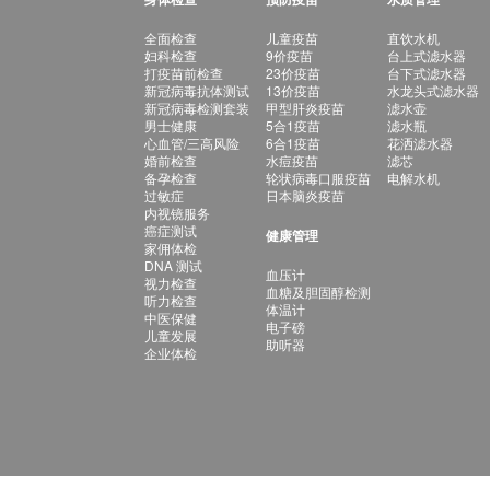
全面检查
儿童疫苗
直饮水机
妇科检查
9价疫苗
台上式滤水器
打疫苗前检查
23价疫苗
台下式滤水器
新冠病毒抗体测试
13价疫苗
水龙头式滤水器
新冠病毒检测套装
甲型肝炎疫苗
滤水壶
男士健康
5合1疫苗
滤水瓶
心血管/三高风险
6合1疫苗
花洒滤水器
婚前检查
水痘疫苗
滤芯
备孕检查
轮状病毒口服疫苗
电解水机
过敏症
日本脑炎疫苗
内视镜服务
癌症测试
健康管理
家佣体检
DNA 测试
血压计
视力检查
血糖及胆固醇检测
听力检查
体温计
中医保健
电子磅
儿童发展
助听器
企业体检