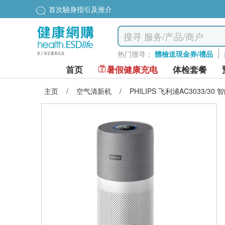
首次驗身指引及推介
热门搜寻：
體檢送現金券/禮品
首页
暑假健康充电
体检套餐
主页
/
空气清新机
/
PHILIPS 飞利浦AC3033/