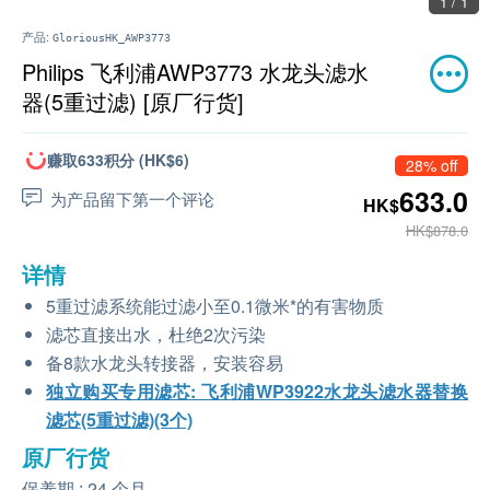
1 / 1
产品:
GloriousHK_AWP3773
Philips 飞利浦AWP3773 水龙头滤水
器(5重过滤) [原厂行货]
赚取633积分 (HK$6)
28% off
633.0
为产品留下第一个评论
HK$
HK$878.0
详情
5重过滤系统能过滤小至0.1微米*的有害物质
滤芯直接出水，杜绝2次污染
备8款水龙头转接器，安装容易
独立购买专用滤芯: 飞利浦WP3922水龙头滤水器替换
滤芯(5重过滤)(3个)
原厂行货
保养期 : 24 个月