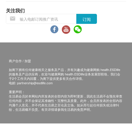
关注我们
订阅
商户合作 / 加盟
如阁下拥有任何健康相关之服务及产品，并有兴趣成为健康网购 health.ESDlife
的服务及产品供应商，欢迎与健康网购 health.ESDlife业务发展部联络。我们会
于2个工作天内回覆，为阁下提供更多有关合作详情。
电邮:
partnership@esdlife.com
重要声明：
生活易会员於本网站内所发表的全部内容为即时更新，因此生活易不会预先审查
任何内容，并不会保证其准确性丶完整性及质量。此外，会员所发表的全部内容
均属个人意见，并不代表生活易之言论及立场。如从而引起任何损失或法律纠
纷，生活易概不负责。有关详情请参阅生活易的免责声明。