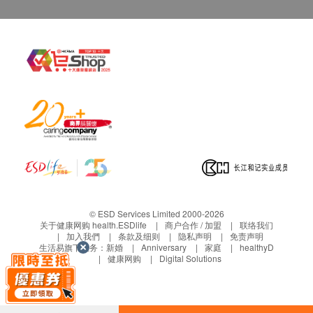
Niacinamide (烟酸维生素B3)-18mg
Folic Acid (叶酸)-800mcg
保障婴儿健康的营养素:
维他命A : 帮助婴儿心脏、视力和听觉发展，同时对牙
齿和骨骼发展有贡献。
维他命B1 : 建立健康器官;避免脚气病的风险，- -种可
能影响婴儿心脏和神经系统的疾病，帮助合成抗体。
维他命B2 : 保持能量，良好的视力和健康的皮肤。
烟酸(维生素B3) : 提供能量建立胎盘。
维他命B6 : 发展婴儿脑部和神经系统以及红血细胞。
维他命B 1&2和叶酸: 发展正常胎儿脑部和神经系统的
重要营养素。也是复裂DNA遗傅基因的元素。
© ESD Services Limited 2000-2026
锌质: 支援健康免疫能力。
关于健康网购 health.ESDlife
商户合作 / 加盟
联络我们
加入我們
条款及细则
隐私声明
免责声明
铁、维他命C : 建立胎儿免疫能力，合成血红蛋白和血
生活易旗下业务：
新婚
Anniversary
家庭
healthyD
健康网购
Digital Solutions
红细胞。
DHA : 是构成大脑和眼睛组织和神经细胞不可缺少的
营养成分。