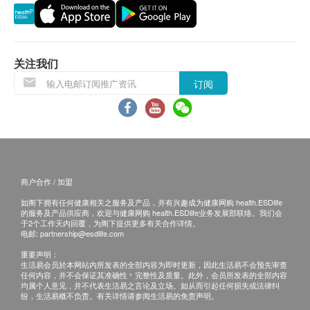
DHA-50mg
退换条款：
Calcium (Calcium Carbonate)(钙)-300mg
当顾客收取已订购之货品时，有责任检查货品是否
Iron (Ferrous Fumarate)(铁)-18mg
有损毁情况，一经确认签收，恕不接受退换。
关注我们
Zinc (Zinc Oxide)(锌)-25mg
退换产品必须包装完整，如退换之产品有任何残缺
Magnesium (Magnesium Oxide)(镁)-50mg
订阅
或过期退回，供应商有权不受理。
Lutein (叶黄素)-2mg
如有其他损坏或遗漏查询，顾客必须保留有效收据
Inulin (菊苣)-50mg
正本，并于送货后3个工作天内按下列方式联络
FOS (Fructooligosaccharides)(低聚果糖)-10mg
Great Well（HK）Limited客户服务部跟进。
Lactobacillus Acidophilus (益生菌)-20 million cfu
电邮: info@gwellhk.com
Vitamin A (维他命A)-4000IU
查询热线：2310 7088
商户合作 / 加盟
Vitamin B (维他命B)-6-2.6mg
如阁下拥有任何健康相关之服务及产品，并有兴趣成为健康网购 health.ESDlife
Vitamin B-12 (维他命B-12)-4mcg
的服务及产品供应商，欢迎与健康网购 health.ESDlife业务发展部联络。我们会
于2个工作天内回覆，为阁下提供更多有关合作详情。
Vitamin C (维他命C)-100mg
电邮:
partnership@esdlife.com
Vitamin D-3 (维他命D-3)-400IU
重要声明：
Vitamin E (维他命E)-11IU
生活易会员於本网站内所发表的全部内容为即时更新，因此生活易不会预先审查
任何内容，并不会保证其准确性丶完整性及质量。此外，会员所发表的全部内容
Vitamin B-1 (维他命B-1)-1.84mg
均属个人意见，并不代表生活易之言论及立场。如从而引起任何损失或法律纠
纷，生活易概不负责。有关详情请参阅生活易的免责声明。
Vitamin B-2 (维他命B-2)-1.7mg