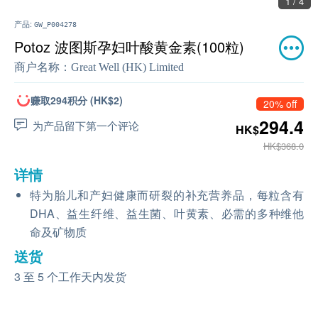
2 / 4
产品:
GW_P004278
Potoz 波图斯孕妇叶酸黄金素(100粒)
商户名称：
Great Well (HK) Limited
赚取294积分 (HK$2)
20% off
294.4
为产品留下第一个评论
HK$
HK$368.0
详情
特为胎儿和产妇健康而研裂的补充营养品，每粒含有
DHA、益生纤维、益生菌、叶黄素、必需的多种维他
命及矿物质
送货
3 至 5 个工作天内发货