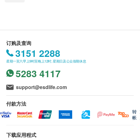
生产及研究调配，特为胎儿和产妇健康而研裂的补充
送货条款：
营养品，当中每粒含有DHA、益生纤维、益生菌、叶
购买任何产品总额满HK$300，即可享本地免费送
黄素、必需的多种维他命及矿物质，包括叶酸、铁
货服务。 账单总额未满HK$300需附加HK$50运
质、钙质，特定配制的完整配方，适合妇女准备怀
费。
孕、产前及产后作营养补充。
我们将于确定订单后3个工作天内安排发货。
订购及查询
不排除运送时间会因节日而有所影响。 当八号烈
3151 2288
服用方式
风讯号悬挂或黑色暴雨警告生效时，送货服务时间
星期一至六早上9时至晚上12时; 星期日及公众假期休息
使用方法每日1次，每次1粒或遵从医护指示。
将会延迟。
5283 4117
本产品餐后服用，不建议空腹服用。
所有订单须视乎相关货品的供应情况再作最后确
不要与其他营养产品同时服用，如服用其他产品请
认。 倘若生活易未能提供任何订单上的货品，生
support@esdlife.com
最少间隔一餐以上时间。
活易有权拒绝接受该订单，并且会于送货前透过电
不要超过每日建议用量，不建议再服用其他多种维
话或电邮通知顾客再作安排。
付款方法
他命产品。
转
产品含有植物DHA，会有海洋海藻味道，请安心
保用：
帐
服用。
货品质量保证，于顾客收到产品当日起计，食用期
应最少有12个月或以上。
下载应用程式
产品成份