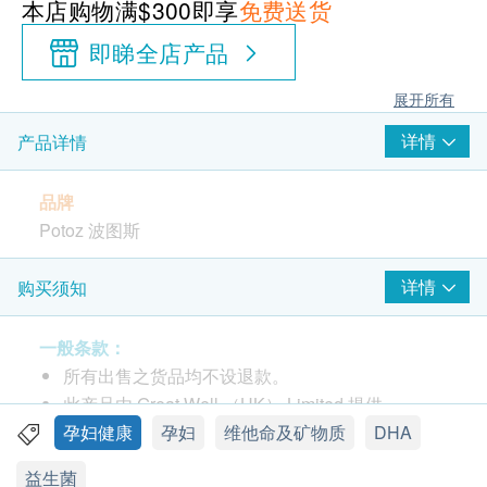
本店购物满$300即享
免费送货
即睇全店产品
展开所有
详情
产品详情
品牌
Potoz 波图斯
包装
详情
购买须知
100粒
一般条款：
产地
所有出售之货品均不设退款。
美国
此产品由 Great Well （HK） Limited 提供。
如有任何争议，Great Well Limited及健康网购
孕妇健康
孕妇
维他命及矿物质
DHA
功效
Health.ESDlife保留最终决议权。
益生菌
经GMP (Current Good Manufacturing Practice) 优质