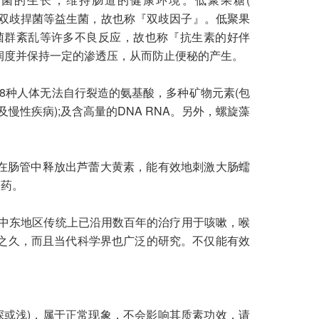
迅速增殖双歧捍菌等益生菌，故也称『双歧因子』。低聚果
菌群紊乱等许多不良反应，故也称『抗生素的好伴
润度并保持一定的渗透压，从而防止便秘的产生。
素、8种人体无法自行裂造的氨基酸，多种矿物元素(包
慢性疾病);及含高量的DNA RNA。另外，螺旋藻
在肠管中释放出芦蕾大黄素，能有效地刺激大肠蠕
效药。
的茶是中东地区传统上已沿用数百年的治疗用于咳嗽，喉
之久，而且当代科学界也广泛的研究。不仅能有效
深或浅)，属于正常现象，不会影响其质素功效，请