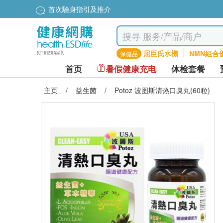
首次驗身指引及推介
屈臣氏水機
NMN組合
保健品
首页
暑假健康充电
体检套餐
主页
/
益生菌
/
Potoz 波图斯清热口臭丸(60粒)