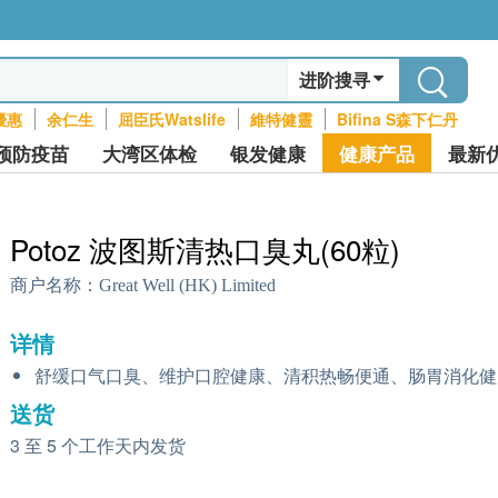
进阶搜寻
優惠
余仁生
屈臣氏Watslife
維特健靈
Bifina S森下仁丹
预防疫苗
大湾区体检
银发健康
健康产品
最新
Potoz 波图斯清热口臭丸(60粒)
商户名称：
Great Well (HK) Limited
详情
舒缓口气口臭、维护口腔健康、清积热畅便通、肠胃消化健
送货
3 至 5 个工作天内发货