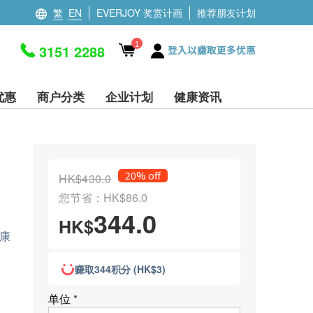
繁
EN
EVERJOY 奖赏计画
推荐朋友计划
1
3151 2288
登入以赚取更多优惠
优惠
商户分类
企业计划
健康资讯
20% off
HK$430.0
您节省：HK$86.0
344.0
HK$
康
赚取344积分 (HK$3)
单位
*