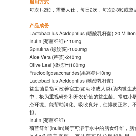
服用方式
每次1-2粒，需要人仕，每日2次，每次2-3粒或
产品成份
Lactobacillus Acidophilus (嗜酸乳杆菌)-20 Million
Inulin (菊苣纤维)-110mg
Spirulina (螺旋藻)-1000mg
Aloe Vera (芦荟)-240mg
Olive Leaf (橄榄叶)160mg
Fructooligosaccharides(果寡糖)-10mg
Lactobacillus Acidophilus (嗜酸乳杆菌)
益生菌是指可改善宿主(如动物或人类)肠内微生态的平衡
中，极为重视研究和开发价值的益生菌。常驻小
态环境。能帮助消化、吸收良好，使排便正常、
担。
Inulin (菊苣纤维)
菊苣纤维(Inulin)属于可溶于水中的膳食
Inulin作营养来源，有益菌可以分解和