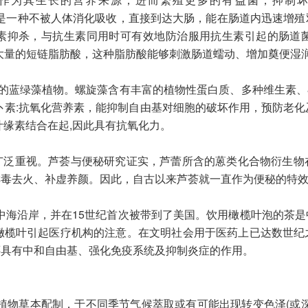
OS)，又名果寡糖，是一种不被人体消化吸收，直接到达大肠，能在肠道内
素抑杀，与抗生素同用时可有效地防治服用抗生素引起的肠道
生大量的短链脂肪酸，这种脂肪酸能够刺激肠道蠕动、增加奠便湿
碱性盐湖的蓝绿藻植物。螺旋藻含有丰富的植物性蛋白质、多种维生
萝卜素:抗氧化营养素，能抑制自由基对细胞的破坏作用，预防老化及
它与叶缘素结合在起,因此具有抗氧化力。
广泛重视。芦荟与便秘研究证实，芦蕾所含的蒽类化合物衍生物
排毒去火、补虚养颜。因此，自古以来芦荟就一直作为便秘的特
00年前的地中海沿岸，并在15世纪首次被带到了美国。饮用橄榄叶泡
，橄榄叶引起医疗机构的注意。在文明社会用于医药上已达数世纪
还具有中和自由基、强化免疫系统及抑制炎症的作用。
植物草本配制，于不同季节气候萃取或有可能出现转变色泽(或