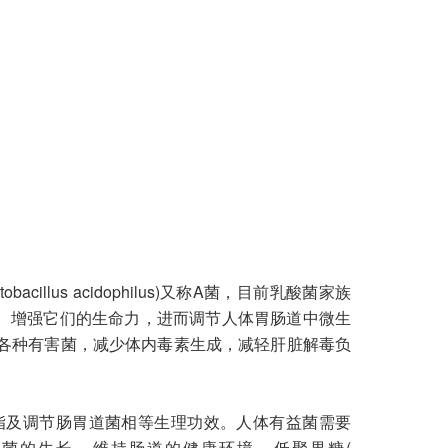
us acidophilus)又称A菌，目前乳酸菌家族
、增强它们的生命力，进而调节人体胃肠道中微生
各种有害菌，减少体内毒素生成，减轻肝脏解毒负
血脂及调节肠胃道菌相等生理功效。人体有益菌需要
坏菌的生长，维持肠道的健康环境。低聚果糖(