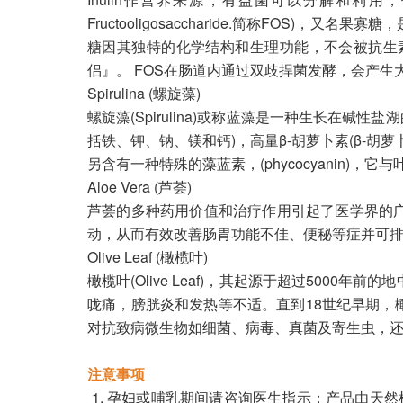
Fructooligosaccharide.简称F
糖因其独特的化学结构和生理功能，不会被抗生
侣』。 FOS在肠道内通过双歧捍菌发酵，会产
Spirulina (螺旋藻)
螺旋藻(Spirulina)或称蓝藻是一种生长在
括铁、钾、钠、镁和钙)，高量β-胡萝卜素(β-胡
另含有一种特殊的藻蓝素，(phycocyanin)，
Aloe Vera (芦荟)
芦荟的多种药用价值和治疗作用引起了医学界的
动，从而有效改善肠胃功能不佳、便秘等症并可
Olive Leaf (橄榄叶)
橄榄叶(Olive Leaf)，其起源于超过50
咙痛，膀胱炎和发热等不适。直到18世纪早期
对抗致病微生物如细菌、病毒、真菌及寄生虫，
注意事项
孕妇或哺乳期间请咨询医生指示；产品由天然