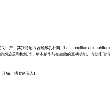
) 特定研发优良生产，其独特配方含嗜酸乳杆菌（Lactobacillus acidop
质的螺旋藻和橄榄叶，草本精华与益生菌的互动功能、有助排便
黄、牙痛、咽喉痛等人仕。