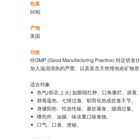
包装
60粒
产地
美国
功效
经GMP (Good Manufacturing Practice
加入滋润清热的芦蕾、以及富含天然维他命矿物
适合对象
热气(俗语:上火) 如眼睛红肿、口角糜烂、尿
肺胃蕴热、七情过激、郁而化热或饮食不节。
身健阳热、性急性燥、暴饮暴食、烟酒过量。
嗜煎炸、油腻、味浓重口味食物。
口气、口臭、便秘。