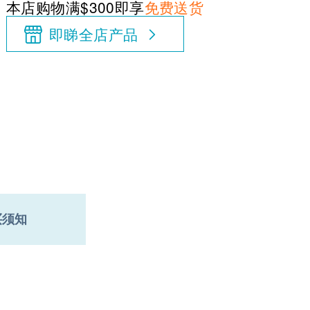
本店购物满$300即享
免费送货
即睇全店产品
买须知