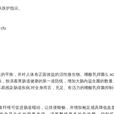
遵从医护指示。
 cfu
，并对人体有正面效益的活性微生物。嗜酸乳捍菌(L actobacill
肠，扮演着胃肠道健康的第一道防线，增加大肠内益生菌的数量
不易感染肠道疾病;对全身而言，充足、有活力的嗜酸乳捍菌抑制
纤维，膳食纤维可促进肠道蠕动，让排便顺畅，并增加鲍足感具降低
利用，作为其生长的营养来源，进而繁殖更多的有益菌，抑制