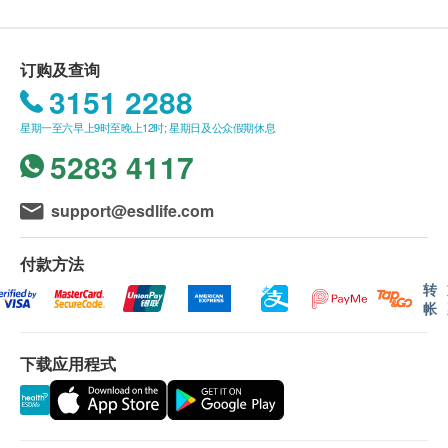
送货条款：
成，草本配方，性质温和、强力高效；针对喉咙、牙
购买任何产品总额满HK$300，即可享本地免费送
肉、扁桃腺、口腔及皮肤等炎症问题。
货服务。 账单总额未满HK$300需附加HK$50运
订购及查询
费。
3151 2288
咽喉、牙龈、口腔、等诸种困扰
我们将于确定订单后3个工作天内安排发货。
减轻牙肉、扁桃腺困扰等问题
星期一至六早上9时至晚上12时; 星期日及公众假期休息
不排除运送时间会因节日而有所影响。 当八号烈
清利声带、排毒利湿
5283 4117
风讯号悬挂或黑色暴雨警告生效时，送货服务时间
生津降火、利道通淋
将会延迟。
所有订单须视乎相关货品的供应情况再作最后确
support@esdlife.com
服用方式
认。 倘若生活易未能提供任何订单上的货品，生
每日3次，每次1-2粒。
活易有权拒绝接受该订单，并且会于送货前透过电
付款方法
话或电邮通知顾客再作安排。
转
帐
产品成份
Goldenseal Root Extract (金印草)-220mg
保用：
Olive Leaf Extract (橄榄叶)-50mg
下载应用程式
货品质量保证，于顾客收到产品当日起计，食用期
Thyme Leaf (麝香草)-50mg
应最少有12个月或以上。
Turmeric Root Extract (姜黄)-20mg
Lemon Balm (柠檬香峰草)-20mg
退换条款：