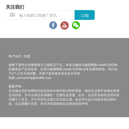
Goldenseal Root Extract (金印草)
当顾客收取已订购之货品时，有责任检查货品是否
关注我们
金印草不仅是记录中最古老的疗方之一，也是至今仍
有损毁情况，一经确认签收，恕不接受退换。
订阅
广为世界各地使用的药草。它是由北澳洲土著所发
退换产品必须包装完整，如退换之产品有任何残缺
现，远在抗生素发明之前，这种多功能的药草就被制
或过期退回，供应商有权不受理。
成药物，人们拿金印草来舒缓伤风的症状及炎征。
如有其他损坏或遗漏查询，顾客必须保留有效收据
Olive Leaf Extract (橄榄叶)
正本，并于送货后3个工作天内按下列方式联络
能够有效清除人体产生的自由基，并对感冒、上呼吸
Great Well（HK）Limited客户服务部跟进。
商户合作 / 加盟
道感染、口腔溃疡、皮肤炎症、鼻窦炎等症状有很好
电邮: info@gwellhk.com
的改善作用。
如阁下拥有任何健康相关之服务及产品，并有兴趣成为健康网购 health.ESDlife
查询热线：2310 7088
的服务及产品供应商，欢迎与健康网购 health.ESDlife业务发展部联络。我们会
Thyme Leaf (麝香草)
于2个工作天内回覆，为阁下提供更多有关合作详情。
电邮:
partnership@esdlife.com
麝香草有杀菌防腐功效，是传统的药用品种，适合烹
重要声明：
调或制作漱口水，也常被用于缓解感冒及喉咙痛的症
生活易会员於本网站内所发表的全部内容为即时更新，因此生活易不会预先审查
状。
任何内容，并不会保证其准确性丶完整性及质量。此外，会员所发表的全部内容
均属个人意见，并不代表生活易之言论及立场。如从而引起任何损失或法律纠
纷，生活易概不负责。有关详情请参阅生活易的免责声明。
Turmeric Root Extract (姜黄)
各种分子研究已经证实姜黄素可以抑制促发炎因子，
在以脂多糖刺激人类血液的实验模式中，发现姜黄素