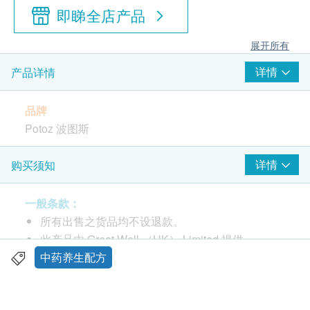
即睇全店产品
展开所有
详情
产品详情
品牌
Potoz 波图斯
包装
详情
购买须知
20粒
一般条款：
产地
所有出售之货品均不设退款。
美国
此产品由 Great Well （HK） Limited 提供。
如有任何争议，Great Well Limited及健康网购
中药养生配方
功效
Health.ESDlife保留最终决议权。
经CGMP (Current Good Manufacturing Practice) 特
定研发优良生产，产品精选多种植物精华萃取研制而