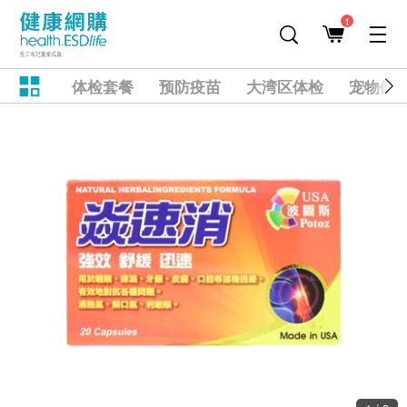
1
体检套餐
预防疫苗
大湾区体检
宠物健