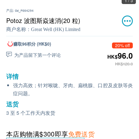
1 / 3
产品:
GW_P004294
Potoz 波图斯焱速消(20 粒)
商户名称：
Great Well (HK) Limited
赚取96积分 (HK$0)
20% off
96.0
为产品留下第一个评论
HK$
HK$120.0
详情
强力高效；针对喉咙、牙肉、扁桃腺、口腔及皮肤等炎
症问题。
送货
3 至 5 个工作天内发货
本店购物满$300即享
免费送货