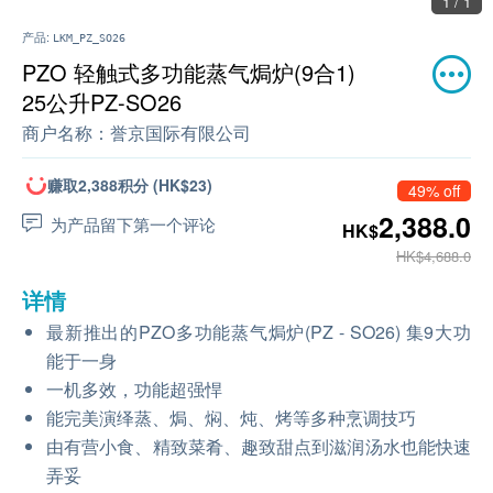
1 / 1
产品:
LKM_PZ_SO26
PZO 轻触式多功能蒸气焗炉(9合1)
25公升PZ-SO26
商户名称：
誉京国际有限公司
赚取2,388积分 (HK$23)
49% off
2,388.0
为产品留下第一个评论
HK$
HK$4,688.0
详情
最新推出的PZO多功能蒸气焗炉(PZ - SO26) 集9大功
能于一身
一机多效，功能超强悍
能完美演绎蒸、焗、焖、炖、烤等多种烹调技巧
由有营小食、精致菜肴、趣致甜点到滋润汤水也能快速
弄妥