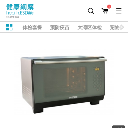
1
体检套餐
预防疫苗
大湾区体检
宠物健