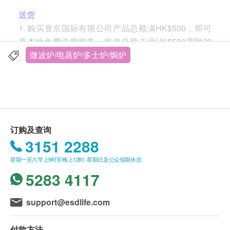
送货
1. 购买誉京国际有限公司产品总额满HK$500，即可
享本地免费送货服务。账单总额未满HK$500需附加
HK$100运费。
微波炉/电蒸炉/多士炉/焗炉
2. 我们将於确定订单後 14 个工作天内安排发货。
3. 不排除运送时间会因节日而有所影响。当八号烈风
讯号悬掛或黑色暴雨警告生效时，送货服务时间将会
延迟。
4. 所有订单须视乎相关货品的供应情况再作最後确
订购及查询
认。倘若生活易未能提供任何订单上的货品，生活易
3151 2288
有权拒绝接受该订单，并且会於送货前透过电话或电
星期一至六早上9时至晚上12时; 星期日及公众假期休息
邮通知顾客再作安排。
5283 4117
一般条款
1. 所有出售之货品均不设退款。
support@esdlife.com
2. 此产品由誉京国际有限公司提供。
3. 如有任何争议，誉京国际有限公司 及健康生活易保
付款方法