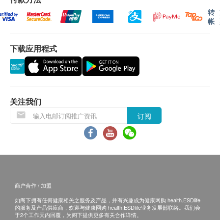
留最终决议权。
转
帐
換貨安排
下载应用程式
1. 当顾客收取已订购之货品时，有责任检查货品是否
有损毁情况，一经确认签收，恕不接受退换。
2. 退换产品必须包装完整，如退换之产品有任何残缺
或过期退回，供应商有权不受理。
3. 如有其他损坏或遗漏查询，顾客必须保留有效收据
关注我们
正本，并於送货後3个工作天内按下列方式联络誉京
订阅
国际有限公司客户服务部跟进。
电邮: leokinginternational@gmail.com
查詢热线: 64752227
商户合作 / 加盟
如阁下拥有任何健康相关之服务及产品，并有兴趣成为健康网购 health.ESDlife
的服务及产品供应商，欢迎与健康网购 health.ESDlife业务发展部联络。我们会
于2个工作天内回覆，为阁下提供更多有关合作详情。