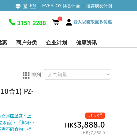
繁
EN
EVERJOY 奖赏计画
推荐朋友计划
1
3151 2288
登入以赚取更多优惠
优惠
商户分类
企业计划
健康资讯
排列
合1) PZ-
51% off
独立调控温度、上
3,888.0
温杀菌)，「蒸烤…
HK$
蒸煮不同食物，提
HK$
7,888.0