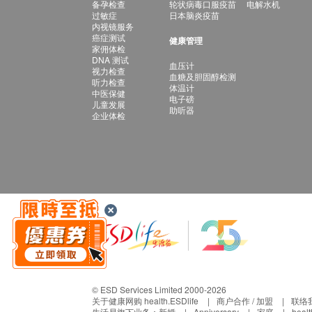
备孕检查
轮状病毒口服疫苗
电解水机
过敏症
日本脑炎疫苗
内视镜服务
癌症测试
健康管理
家佣体检
DNA 测试
血压计
视力检查
血糖及胆固醇检测
听力检查
体温计
中医保健
电子磅
儿童发展
助听器
企业体检
© ESD Services Limited 2000-2026
关于健康网购 health.ESDlife
商户合作 / 加盟
联络
生活易旗下业务：
新婚
Anniversary
家庭
heal