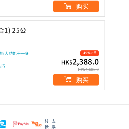
购买
1) 25公
49% off
) 集9大功能于一身
2,388.0
HK$
技巧
HK$
4,688.0
购买
转
支
帐
票