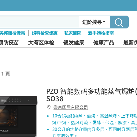
进阶搜寻
美邦體檢優惠
婦科檢查優惠
私家醫院
新手體檢指南
预防疫苗
大湾区体检
银发健康
健康产品
最新
/ 1 頁
PZO 智能数码多功能蒸气焗炉(10
SO38
誉京国际有限公司
10合1功能(纯蒸、蒸烤、高温蒸烤、上下烤
烤/下烤、热风对流、发酵、保温、解冻、高
30公升的炉格容量内分多层，可同时分两层
升烹调效率。