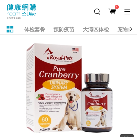
1
体检套餐
预防疫苗
大湾区体检
宠物健