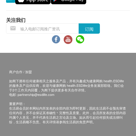
力、平衡力和协调力；更能巩固牙齿及牙龈，预防蛀
退换条款 ：
牙。
当顾客收取已订购之货品时，有责任检查货品是否
关注我们
有损毁情况，一经确认签收，恕不接受退换。
产地
订阅
退换产品必须包装完整，如退换之产品有任何残缺
美国
或过期退回，供应商有权不受理。
如有其他损坏或遗漏查询，顾客必须保留有效收据
特性及功效
正本，并于送货后3个工作天内按下列方式联络健
预防尿道、肾和膀胱感染
康网购health.ESDlife客户服务部跟进。
减轻小便异味和小便时的痛楚
商户合作 / 加盟
促进排尿顺畅，冲走尿道细菌
如阁下拥有任何健康相关之服务及产品，并有兴趣成为健康网购 health.ESDlife
高效抗氧化，保护身体免受自由基破坏
的服务及产品供应商，欢迎与健康网购 health.ESDlife业务发展部联络。我们会
于2个工作天内回覆，为阁下提供更多有关合作详情。
保护双眼，提升视力
电邮:
partnership@esdlife.com
改善心血管系统功能，调节血压
重要声明：
减缓高龄犬退化，维持脑部活力
生活易会员於本网站内所发表的全部内容为即时更新，因此生活易不会预先审查
任何内容，并不会保证其准确性丶完整性及质量。此外，会员所发表的全部内容
对抗溃疡，如胃溃疡和牙周病
均属个人意见，并不代表生活易之言论及立场。如从而引起任何损失或法律纠
纷，生活易概不负责。有关详情请参阅生活易的免责声明。
成分