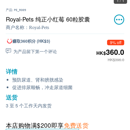
1 / 1
产品:
PE_RO09
Royal-Pets 纯正小红莓 60粒胶囊
商户名称：
Royal-Pets
赚取360积分 (HK$3)
9% off
360.0
为产品留下第一个评论
HK$
HK$396.0
详情
预防尿道、肾和膀胱感染
促进排尿顺畅，冲走尿道细菌
送货
3 至 5 个工作天内发货
本店购物满$200即享
免费送货