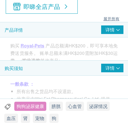
即睇全店产品
展开所有
详情
产品详情
购买
Royal-Pets
产品总额满HK$200，即可享本地免
费送货服务。 账单总额未满HK$200需附加HK$30运
费。<
按此选购
其他产品>
详情
购买须知
一般条款 ：
所有出售之货品均不设退款。
此产品由Wai Fat Pharmaceutical Co. Ltd. 提供。
如有任何争议，Wai Fat Pharmaceutical Co. Ltd.
狗狗泌尿健康
膀胱
心血管
泌尿情况
及健康网购health.ESDlife保留最终决议权。
血压
肾
宠物
狗
我们的毛孩保健食品是与专业兽医共同合作研发，针