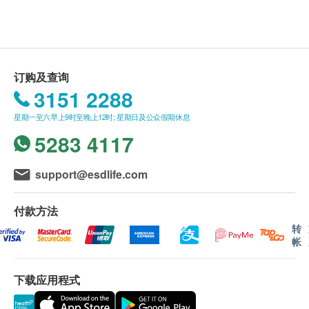
送货条款：
对处于不同成长阶段的毛孩的各种生理需要，全方位
购买Royal-Pets产品总额满HK$200，即可享本地
照顾它们的健康。
免费送货服务。 账单总额未满HK$200需附加
HK$30运费。
全线Royal-Pets产品均符合人类食品生产标准，所用
我们将于确定订单后3-5个工作天内安排发货。
订购及查询
的原材料亦已通过农药残留量、重金属含量及微生物
不排除运送时间会因节日而有所影响。 当八号烈
3151 2288
检测。由GMP／cGMP认证厂房生产的产品品质上
风讯号悬挂或黑色暴雨警告生效时，送货服务时间
星期一至六早上9时至晚上12时; 星期日及公众假期休息
盛，百分百适合毛孩食用，主人们大可放心。
将会延迟。
5283 4117
所有订单须视乎相关货品的供应情况再作最后确
认。 倘若健康网购health.ESDlife未能提供任何订
support@esdlife.com
单上的货品，健康网购health.ESDlife有权拒绝接
本产品提炼自天然小红莓，每粒含36:1高浓度小红莓
受该订单，并且会于送货前透过电话或电邮通知顾
付款方法
精华，相等于18,000毫克小红莓。本配方不含糖分，
客再作安排。
转
专为保护狗只的泌尿道系统健康而制。小红莓有抗炎
帐
抗菌功效，能平衡尿道内的酸碱值，减少细菌滋生或
保用 ：
依附，预防尿道、肾和膀胱的感染。小红莓亦含丰富
货品质量保证，于顾客收到产品当日起计，食用期
下载应用程式
多酚和类黄酮，尤其是抗氧化物前花青素，能强化免
应最少有9个月或以上。
疫系统，抑制癌细胞形成；延缓老化，增强犬只记忆