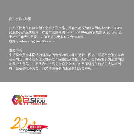
美国环保局认证(Reg. No. 82523-3)
美国国家卫生基金会认证(Reg. No. 143435)
商户合作 / 加盟
使用方法
如阁下拥有任何健康相关之服务及产品，并有兴趣成为健康网购 health.ESDlife
的服务及产品供应商，欢迎与健康网购 health.ESDlife业务发展部联络。我们会
于2个工作天内回覆，为阁下提供更多有关合作详情。
建议利用 SmellGREEN® 纯天然消毒液 预先清洁墙
电邮:
partnership@esdlife.com
壁及天花以清除尘埃及碎屑，然后直接将SafePRO®
重要声明：
AerisGuard 墙壁及天花防霉涂层喷洒于表面上（喷洒
生活易会员於本网站内所发表的全部内容为即时更新，因此生活易不会预先审查
任何内容，并不会保证其准确性丶完整性及质量。此外，会员所发表的全部内容
时建议距离墙身大约20cm），待风干。
均属个人意见，并不代表生活易之言论及立场。如从而引起任何损失或法律纠
纷，生活易概不负责。有关详情请参阅生活易的免责声明。