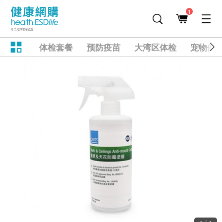
1
体检套餐
预防疫苗
大湾区体检
宠物健