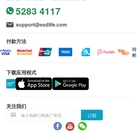
5283 4117
support@esdlife.com
付款方法
在潮湿的环境中，天花板和墙壁都能成为细菌、霉菌
转
帐
和真菌的温床。 SafePRO® AerisGuard 墙身及天花
防霉涂层的主要用途是控制和抑制墙壁及天花上的真
下载应用程式
菌、霉菌及其他引发难闻味道的细菌的生长。本产品
为抑菌剂及防霉剂。非腐蚀性涂层。非挥发性残留
物。
应用SafePRO® AerisGuard 墙壁
关注我们
及天花防霉涂层的好处
订阅
抑制霉菌及细菌生长达12 个月（效果视乎实际情
况而定）