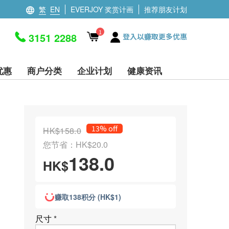
繁
EN
EVERJOY 奖赏计画
推荐朋友计划
1
3151 2288
登入以赚取更多优惠
优惠
商户分类
企业计划
健康资讯
13% off
HK$158.0
您节省：HK$20.0
138.0
HK$
赚取138积分 (HK$1)
尺寸
*