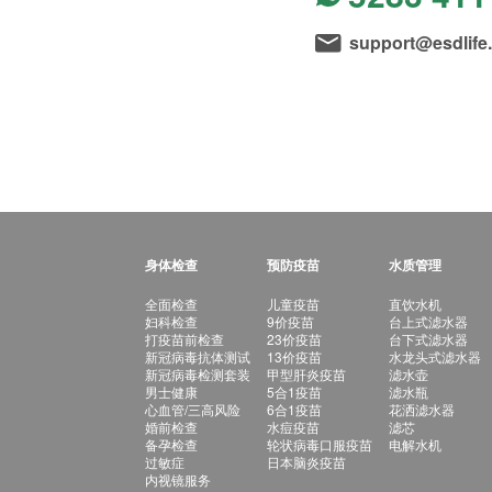
support@esdlife
身体检查
预防疫苗
水质管理
全面检查
儿童疫苗
直饮水机
妇科检查
9价疫苗
台上式滤水器
打疫苗前检查
23价疫苗
台下式滤水器
新冠病毒抗体测试
13价疫苗
水龙头式滤水器
新冠病毒检测套装
甲型肝炎疫苗
滤水壶
男士健康
5合1疫苗
滤水瓶
心血管/三高风险
6合1疫苗
花洒滤水器
婚前检查
水痘疫苗
滤芯
备孕检查
轮状病毒口服疫苗
电解水机
过敏症
日本脑炎疫苗
内视镜服务