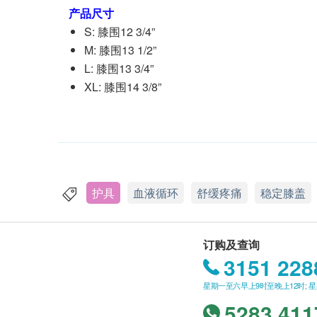
产品尺寸
S: 膝围12 3/4”
M: 膝围13 1/2”
L: 膝围13 3/4”
XL: 膝围14 3/8”
护具
血液循环
舒缓疼痛
稳定膝盖
订购及查询
3151 228
星期一至六早上9时至晚上12时; 
5283 411