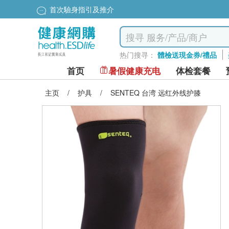
首次驗身指引及推介
热门搜寻：
體檢送現金券/禮品
首页
暑假健康充电
体检套餐
主页
/
护具
/
SENTEQ 台湾 远红外线护膝