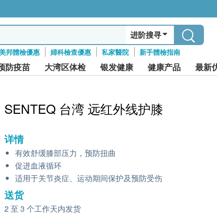
进阶搜寻
美邦體檢優惠
婦科檢查優惠
私家醫院
新手體檢指南
预防疫苗
大湾区体检
银发健康
健康产品
最新
SENTEQ 台湾 远红外线护膝
详情
有效舒缓膝部压力，预防扭曲
促进血液循环
适用于关节炎症、运动期间保护及预防受伤
送货
2 至 3 个工作天内发货