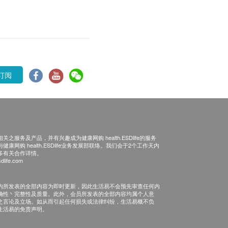
订阅
之服务及产品，并有兴趣成为健康网购 health.ESDlife的服务
康网购 health.ESDlife业务发展部联络。我们会于2个工作天内
多有关合作详情。
dlife.com
内所发表的全部内容为即时更新，因此生活易不会预先审查任何内
确性丶完整性及质量。此外，会员所发表的全部内容均属个人意
之言论及立场。如从而引起任何损失或法律纠纷，生活易概不负
生活易的免责声明。