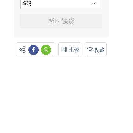
暂时缺货
比较
收藏