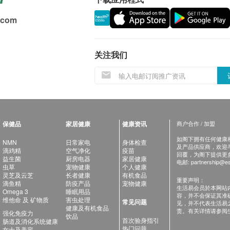
.com
关注我们
保健品
家居健康
健康资讯
商户合作 / 加盟
如阁下拥有任何健康相关
NMN
日常家电
身体检查
及产品供应商，欢迎与健
滴鸡精
空气净化
疫苗
回覆，为阁下提供更
益生菌
厨房电器
家居健康
电邮:
partnership@es
虫草
宠物健康
个人健康
灵芝及云芝
长者健康
有机食品
重要声明：
滴鱼精
防疫产品
宠物健康
生活易会员於本网站
Omega 3
睡眠用品
容，并不会保证其准
维他命 及 矿物质
害虫处理
常见问题
见，并不代表生活易
健康及有机食品
责。有关详情请参阅
强化免疫力
饮品
首次验身指引
肠道及消化系统健康
热门问题
女士及美容