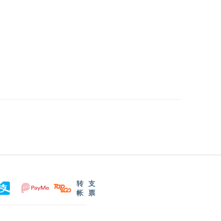
转
支
帐
票