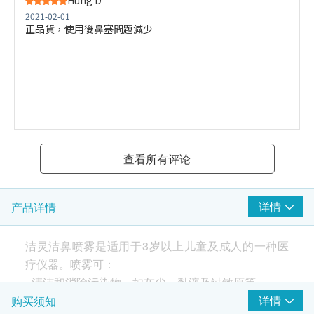
Hung D***
2021-02-01
正品貨，使用後鼻塞問題減少
查看所有评论
详情
产品详情
洁灵洁鼻喷雾是适用于3岁以上儿童及成人的一种医
疗仪器。喷雾可：
- 清洁和消除污染物，如灰尘、黏液及过敏原等
- 滋润和恢复鼻黏膜的天然湿度
详情
购买须知