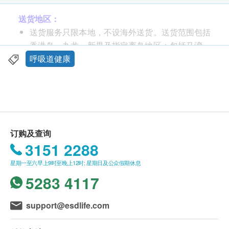
- 加强鼻黏膜对耳鼻喉疾病的防御
- 有助改善呼吸，提高睡眠质素
送货地区：
鼻洁灵洁鼻喷雾可于鼻腔手术后使用。
送货服务只限本地，不设海外送货。送货范围包括
建议使用方法：
香港岛、九龙、新界及指定离岛地区：包括马湾、
首次使用时，请先喷1次以启动系统。使用时，要先
东涌及香港国际机场；并不适用于以下离岛地区：
呼吸道健康
打开保护盖。
长洲、大屿山(愉景湾)、南丫岛、坪洲,大澳、梅
一般清洁及滋润鼻腔：
头直望，轻轻将喷咀放入鼻
窝、昂平。
孔，以食指按鼻洁灵洁鼻喷雾，每边鼻孔喷1至2次。
送货服务不适用于货车未能直达的送货地点。
让多余分泌物流出鼻孔，呼气，抹干鼻孔。
深层清洁：
头向一侧倾斜，A:D将喷咀放入鼻孔上部
送货费用：
订购及查询
份，以食指按鼻洁灵洁鼻喷雾，每边鼻孔可长喷1
购买产品总额满HK$250，即可享本地免费送货服
3151 2288
次，大概按2-3秒。让多余分泌物流出鼻孔，呼气，抹
务。账单总额未满HK$250需附加HK$80运费。
干鼻孔。
星期一至六早上9时至晚上12时; 星期日及公众假期休息
我们将于确定订单后 4-7 个工作天内安排发货。
每边鼻孔每日可使用2至6次。
5283 4117
不排除运送时间会因节日而有所影响。当八号烈风
每次使用后，用热水清洗喷咀，抹干后盖上保护盖待
讯号悬挂或黑色暴雨警告生效时，送货服务时间将
用。
会延迟。
support@esdlife.com
警告:
请仔细阅读包装盒。请将本产品放在儿童不能
倘若由于不可抗力的原因(包括但不限于由于天