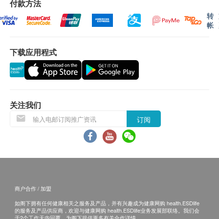
接触的地方。
灾、火灾、水灾、意外、暴乱、战争、政府政策、
付款方法
罢工或任何不能控制的情况) 而未能准确地提供阁
转
帐
下所需的货品或服务，顺荣投资贸易有限公司及健
产地
康网购health.ESDlife均不会承担任何责任或赔
法国
下载应用程式
偿。
净容量
顺荣投资贸易有限公司会根据阁下提供的地址尽力
50亳升(可用次数：约150次)
确保货品在送货日期前送到该地址，若因阁下的原
100亳升(可用次数：约300次)
因而导致货品超过送货日期60日后仍不成功派送，
顺荣投资贸易有限公司保留权利包括任何拒绝要求
关注我们
退款申请之权利。
订阅
如欲取消订单，顾客必须于订单出货前24小时联络
健康网购health.ESDlife客户服务部。
所有订单须视乎相关货品的供应情况再作最后确
认。倘若健康网购health.ESDlife未能提供任何订
单上的货品，健康网购health.ESDlife有权拒绝接
商户合作 / 加盟
受该订单，并且会于送货前透过电话或电邮通知顾
如阁下拥有任何健康相关之服务及产品，并有兴趣成为健康网购 health.ESDlife
客再作安排。
的服务及产品供应商，欢迎与健康网购 health.ESDlife业务发展部联络。我们会
于2个工作天内回覆，为阁下提供更多有关合作详情。