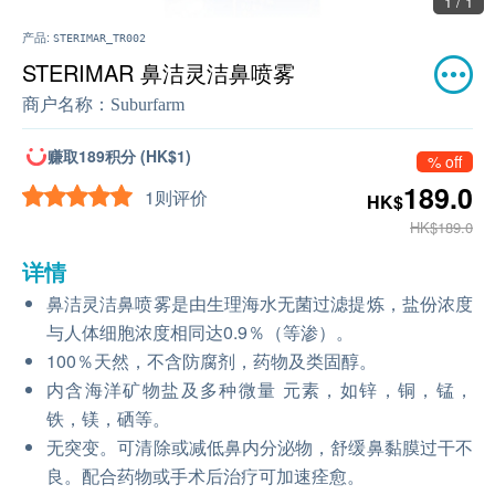
1 / 1
产品:
STERIMAR_TR002
STERIMAR 鼻洁灵洁鼻喷雾
商户名称：
Suburfarm
赚取189积分 (HK$1)
% off
189.0
1则评价
HK$
HK$189.0
详情
鼻洁灵洁鼻喷雾是由生理海水无菌过滤提炼，盐份浓度
与人体细胞浓度相同达0.9％（等渗）。
100％天然，不含防腐剂，药物及类固醇。
内含海洋矿物盐及多种微量 元素，如锌，铜，锰，
铁，镁，硒等。
无突变。可清除或减低鼻内分泌物，舒缓鼻黏膜过干不
良。配合药物或手术后治疗可加速痊愈。