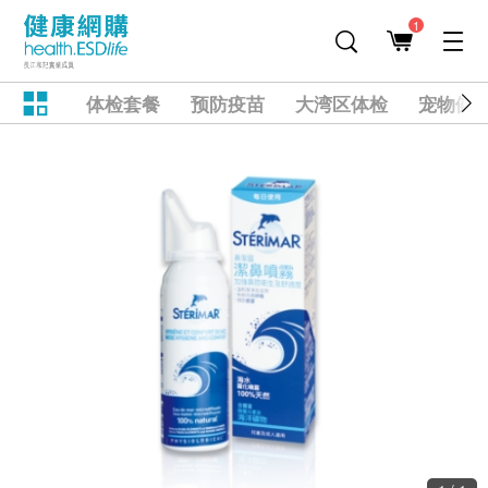
1
体检套餐
预防疫苗
大湾区体检
宠物健