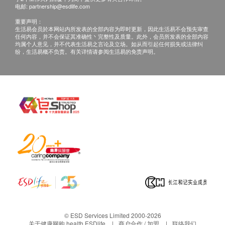
电邮:
partnership@esdlife.com
保用条款：
重要声明：
货品质量保证，于顾客收到产品当日起计，使用期
生活易会员於本网站内所发表的全部内容为即时更新，因此生活易不会预先审查
任何内容，并不会保证其准确性丶完整性及质量。此外，会员所发表的全部内容
应最少有12个月或以上。
均属个人意见，并不代表生活易之言论及立场。如从而引起任何损失或法律纠
当顾客收取已订购之货品时，有责任检查货品是否
纷，生活易概不负责。有关详情请参阅生活易的免责声明。
有损毁情况，一经确认签收，恕不接受退换。
退换产品必须包装完整，如退换之产品有任何残缺
或过期退回，供应商有权不受理。
如有其他损坏或遗漏查询，顾客必须保留有效收据
正本，并于送货后3个工作天内按下列方式联络健
康网购health.ESDlife客户服务部跟进。
任何非损毁所导致的退货均不受理。
> 所有出售之货品均不设退款。
> 此产品由顺荣投资贸易有限公司提供。
> 宣传图片及价值仅供参考，一切以实物为准。
> 如有任何争议，顺荣投资贸易有限公司及健康网购
© ESD Services Limited 2000-2026
health.ESDlife保留最终决议权。
关于健康网购 health.ESDlife
商户合作 / 加盟
联络我们