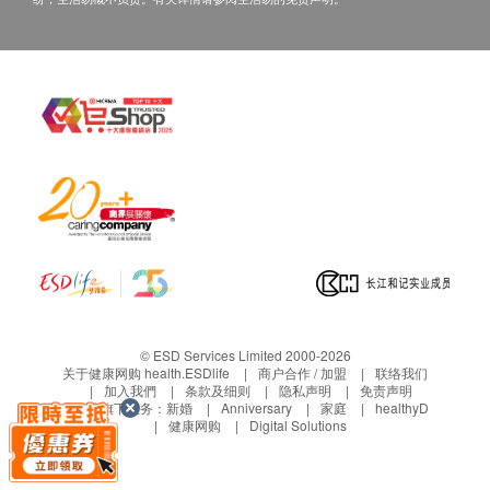
有损毁情况，一经确认签收，恕不接受退换。
退换产品必须包装完整，如退换之产品有任何残缺
或过期退回，供应商有权不受理。
如有其他损坏或遗漏查询，顾客必须保留有效收据
正本，并于送货后3个工作天内按下列方式联络健
康网购health.ESDlife客户服务部跟进。
任何非损毁所导致的退货均不受理。
> 所有出售之货品均不设退款。
> 此产品由顺荣投资贸易有限公司提供。
> 宣传图片及价值仅供参考，一切以实物为准。
> 如有任何争议，顺荣投资贸易有限公司及健康网购
© ESD Services Limited 2000-2026
health.ESDlife保留最终决议权。
关于健康网购 health.ESDlife
商户合作 / 加盟
联络我们
加入我們
条款及细则
隐私声明
免责声明
生活易旗下业务：
新婚
Anniversary
家庭
healthyD
健康网购
Digital Solutions