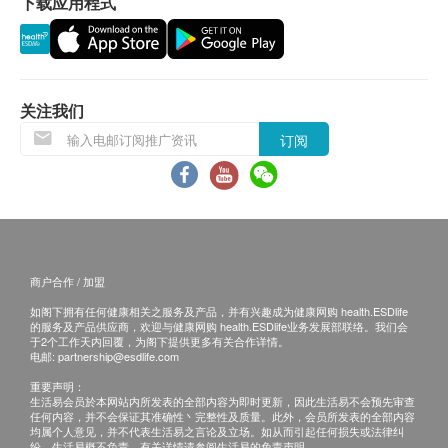
50亳升(可用次数：约150次)
下载应用程式
偿。
100亳升(可用次数：约300次)
顺荣投资贸易有限公司会根据阁下提供的地址尽力
确保货品在送货日期前送到该地址，若因阁下的原
因而导致货品超过送货日期60日后仍不成功派送，
顺荣投资贸易有限公司保留权利包括任何拒绝要求
关注我们
退款申请之权利。
订阅
如欲取消订单，顾客必须于订单出货前24小时联络
健康网购health.ESDlife客户服务部。
所有订单须视乎相关货品的供应情况再作最后确
认。倘若健康网购health.ESDlife未能提供任何订
单上的货品，健康网购health.ESDlife有权拒绝接
商户合作 / 加盟
受该订单，并且会于送货前透过电话或电邮通知顾
如阁下拥有任何健康相关之服务及产品，并有兴趣成为健康网购 health.ESDlife
客再作安排。
的服务及产品供应商，欢迎与健康网购 health.ESDlife业务发展部联络。我们会
于2个工作天内回覆，为阁下提供更多有关合作详情。
电邮:
partnership@esdlife.com
保用条款：
重要声明：
货品质量保证，于顾客收到产品当日起计，使用期
生活易会员於本网站内所发表的全部内容为即时更新，因此生活易不会预先审查
任何内容，并不会保证其准确性丶完整性及质量。此外，会员所发表的全部内容
应最少有12个月或以上。
均属个人意见，并不代表生活易之言论及立场。如从而引起任何损失或法律纠
当顾客收取已订购之货品时，有责任检查货品是否
纷，生活易概不负责。有关详情请参阅生活易的免责声明。