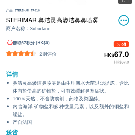
1 / 1
产品:
STERIMAR_TR010
STERIMAR 鼻洁灵高渗洁⿐鼻喷雾
商户名称：
Suburfarm
赚取67积分 (HK$0)
% off
67.0
2则评价
HK$
HK$67.0
详情
鼻洁灵高渗洁鼻喷雾是由生理海水无菌过滤提炼，含比
体内盐份高的矿物盐，可有效缓解鼻塞症状。
100％天然，不含防腐剂，药物及类固醇。
内含海洋 矿物盐和多种微量元素，以及额外的铜盐和
锰盐。
产自法国
送货