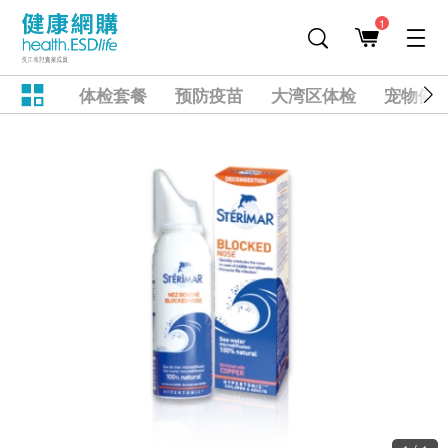
1
体检套餐
预防疫苗
大湾区体检
宠物健