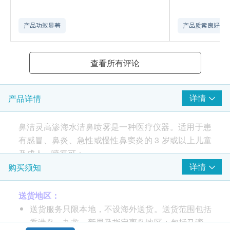
产品功效显著
产品质素良好
查看所有评论
详情
产品详情
鼻洁灵高渗海水洁鼻喷雾是一种医疗仪器。适用于患
有感冒、鼻炎、急性或慢性鼻窦炎的 3 岁或以上儿童
及成人。喷雾可：
- 有助快速纾缓鼻塞
详情
购买须知
- 清除浓稠粘液
- 有助预防流感感染及降低鼻腔重复感染机会
送货地区：
- 通过冲洗鼻腔后 (如鼻子阻塞)，可提高局部药物治疗
送货服务只限本地，不设海外送货。送货范围包括
的有效性 。
香港岛、九龙、新界及指定离岛地区：包括马湾、