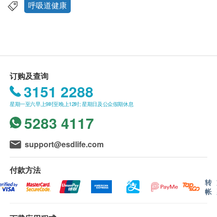
建议使用方法︰首次使用时，请先喷 1 次以启动系
东涌及香港国际机场；并不适用于以下离岛地区：
呼吸道健康
统。使用时，请先打开保护盖。
长洲、大屿山(愉景湾)、南丫岛、坪洲,大澳、梅
头直望，轻轻将喷咀放入鼻孔，以食指按喷咀，每边
窝、昂平。
鼻孔中短暂喷洒 1 至 2 次，让多余的分泌物流出鼻
送货服务不适用于货车未能直达的送货地点。
孔，呼气，抺干鼻孔。
深层清洁︰头部向一侧倾斜，将喷咀轻轻放入鼻孔上
送货费用：
订购及查询
部份，以食指轻按喷咀，每边鼻孔可长喷 1 次，大概
购买产品总额满HK$250，即可享本地免费送货服
3151 2288
2-3 秒。待多余分泌物流出后抺干鼻孔。
务。账单总额未满HK$250需附加HK$80运费。
每边鼻孔每日可使用 2 至 6 次或多次，直至鼻塞症状
星期一至六早上9时至晚上12时; 星期日及公众假期休息
我们将于确定订单后 4-7 个工作天内安排发货。
纾缓 (建议在不适期内使用)
5283 4117
不排除运送时间会因节日而有所影响。当八号烈风
每次使用后，用热水清洗喷咀，抺干后盖上保护盖待
讯号悬挂或黑色暴雨警告生效时，送货服务时间将
用 。
会延迟。
support@esdlife.com
警告:
请仔细阅读包装盒。请将本产品放在儿童不能
倘若由于不可抗力的原因(包括但不限于由于天
接触的地方。
灾、火灾、水灾、意外、暴乱、战争、政府政策、
付款方法
产地
罢工或任何不能控制的情况) 而未能准确地提供阁
转
帐
法国
下所需的货品或服务，顺荣投资贸易有限公司及健
净容量
康网购health.ESDlife均不会承担任何责任或赔