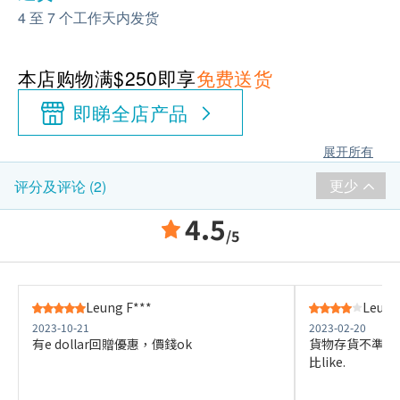
4 至 7 个工作天内发货
本店购物满$250即享
免费送货
即睇全店产品
展开所有
更少
评分及评论 (2)
4.5
/5
Leung F***
Leung
2023-10-21
2023-02-20
有e dollar回贈優惠，價錢ok
貨物存貨不準確,
比like.