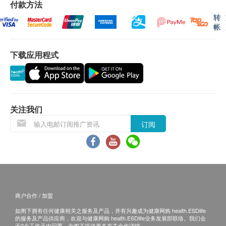
马湾及愉景湾送货日期为下单后最少两个工作天
付款方法
后，星期一至六( 2:00pm - 10:00pm )，星期日及公
转
帐
众假期休息。
东涌及离岛送货日期为逢为下单后最少两个工作天
下载应用程式
后，星期一至六( 3:00pm - 10:00pm )，星期日及公
众假期休息。
我们将于确定订单后2-5个工作天内安排发货。
不排除运送时间会因节日而有所影响。当八号烈风
讯号悬挂或黑色暴雨警告生效时，送货服务时间将
关注我们
会延迟。
订阅
所有订单须视乎相关货品的供应情况再作最后确
认。倘若健康网购health.ESDlife未能提供任何订
单上的货品，健康网购health.ESDlife有权拒绝接
受该订单，并且会于送货前透过电话或电邮通知顾
客再作安排。
商户合作 / 加盟
如阁下拥有任何健康相关之服务及产品，并有兴趣成为健康网购 health.ESDlife
的服务及产品供应商，欢迎与健康网购 health.ESDlife业务发展部联络。我们会
于2个工作天内回覆，为阁下提供更多有关合作详情。