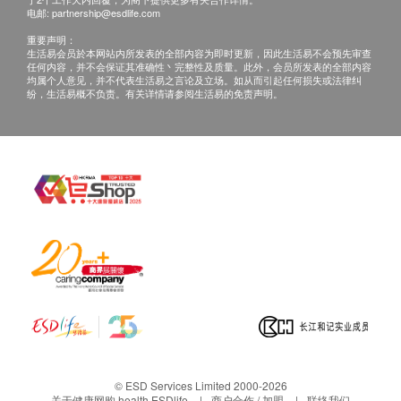
退换条款：
电邮:
partnership@esdlife.com
当顾客收取已订购之货品时，有责任检查货品是否
重要声明：
有损毁情况，一经确认签收，恕不接受退换。
生活易会员於本网站内所发表的全部内容为即时更新，因此生活易不会预先审查
任何内容，并不会保证其准确性丶完整性及质量。此外，会员所发表的全部内容
退换产品必须包装完整，如退换之产品有任何残缺
均属个人意见，并不代表生活易之言论及立场。如从而引起任何损失或法律纠
或过期退回，供应商有权不受理。
纷，生活易概不负责。有关详情请参阅生活易的免责声明。
如有其他损坏或遗漏查询，顾客必须保留有效收据
正本，并于送货后3个工作天内按下列方式联络
HappyPaws 客户服务部跟进。
电邮: cs@happypaws.com.hk
© ESD Services Limited 2000-2026
关于健康网购 health.ESDlife
商户合作 / 加盟
联络我们