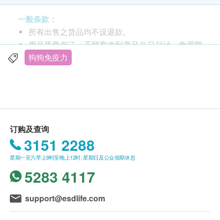
的防御及康复能力；促进体内生长因子生长，维持
荷尔蒙及内分泌平衡，令爱宠保持年轻活力和强健
一般条款：
体格。
所有出售之货品均不设退款。
The Gift For Life® 大长生达到人类食品级数
货品质量保证，于顾客收到产品当日起计，食用期
(Human Grade)，由FDA 认可厂房生产。
应最少有3个月或以上。 （按食品种类而异）
狗狗免疫力
全天然不含防腐剂或有害物质，没有任何副作用，
此产品由 HappyPaws International Limited 提
亦不含激素或荷尔蒙，请放心给爱宠服用。
供。
如有任何争议，HappyPaws International Limited
及 健康网购health.ESDlife保留最终决议权。
订购及查询
3151 2288
送货条款：
星期一至六早上9时至晚上12时; 星期日及公众假期休息
购买 HappyPaws 产品总额满HK$300，即可享本
5283 4117
地免费送货服务。账单总额未满HK$300需附加
HK$150运费。 (离岛加收$20)
港岛、九龙及新界送货日期为逢星期一至六(
support@esdlife.com
2:00pm - 10:00pm ) ，星期日及公众假期休息。