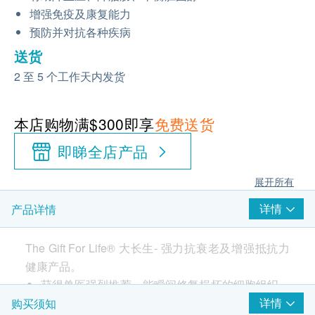
增强免疫及康复能力
预防并对抗各种疾病
送货
2 至 5 个工作天内发货
本店购物满$300即享
免费送货
即睇全店产品
展开所有
详情
产品详情
The Gift For Life® 大长生- 强力抗衰老及增强抵抗力
健康产品。
获得兽医强烈推荐，能瞬间修复损坏的细胞组织、
肌肉组织及体内器官，有效纾缓关节痛，增强疾病
详情
购买须知