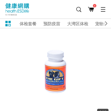
1
体检套餐
预防疫苗
大湾区体检
宠物健