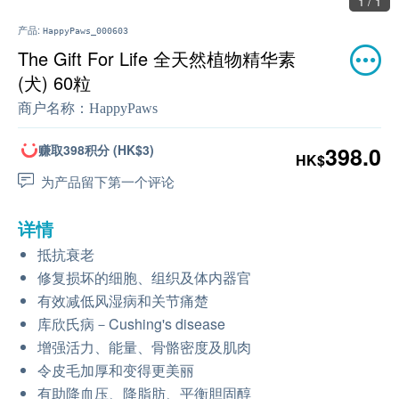
1 / 1
产品:
HappyPaws_000603
The Gift For Life 全天然植物精华素
(犬) 60粒
商户名称：
HappyPaws
赚取398积分 (HK$3)
398.0
HK$
为产品留下第一个评论
详情
抵抗衰老
修复损坏的细胞、组织及体内器官
有效减低风湿病和关节痛楚
库欣氏病－Cushing's disease
增强活力、能量、骨骼密度及肌肉
令皮毛加厚和变得更美丽
有助降血压、降脂肪、平衡胆固醇