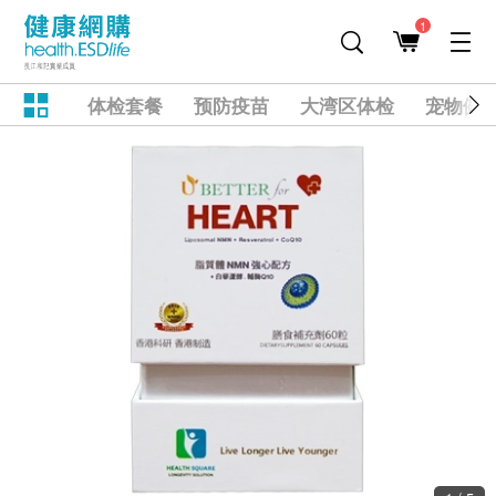
1
体检套餐
预防疫苗
大湾区体检
宠物健