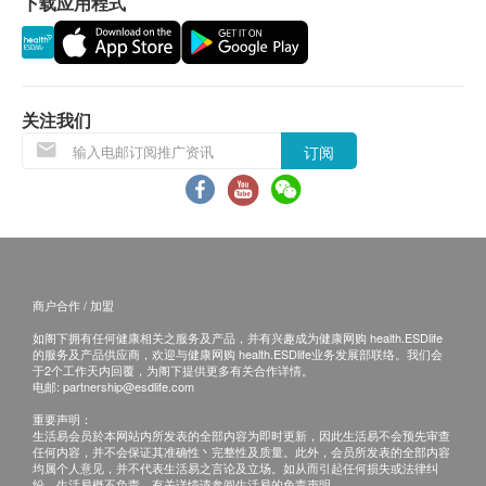
下载应用程式
研究已发现补充NMN能有效提高体内NAD+ 水
有损毁情况，一经确认签收，恕不接受退换。
平，激活细胞能量，达至逆转细胞退化，修复
退换产品必须包装完整，如退换之产品有任何残缺
DNA 损伤，有效改善脑部、心脏等各器官健康。
或过期退回，供应商有权不受理。
如有其他损坏或遗漏查询，顾客必须保留有效收据
关注我们
反式白藜芦醇(Trans-Resveratrol)
正本，并于送货后3个工作天内按下列方式联络莲
能启动抗衰老长寿因数SIRT1 从而减慢衰老过程和
订阅
美生医科技(香港)有限公司 客户服务部跟进。
协助维持细胞正常地进行新陈代谢。
电邮：medilink.biotech@gmail.com
是强力的自然抗氧化物，能维持心脏、血管、胰脏
和肾脏健康。
辅酶Q10 (CoQ10)
商户合作 / 加盟
辅酶Q10存在人体每个细胞内，不停制造能量、补
如阁下拥有任何健康相关之服务及产品，并有兴趣成为健康网购 health.ESDlife
充动力。
的服务及产品供应商，欢迎与健康网购 health.ESDlife业务发展部联络。我们会
于2个工作天内回覆，为阁下提供更多有关合作详情。
因有抗氧化抗炎症物质的功效， 辅酶Q10有助于提
电邮:
partnership@esdlife.com
升：逆龄, 增加能量, 心脏健康, 和血管健康。
重要声明：
生活易会员於本网站内所发表的全部内容为即时更新，因此生活易不会预先审查
任何内容，并不会保证其准确性丶完整性及质量。此外，会员所发表的全部内容
均属个人意见，并不代表生活易之言论及立场。如从而引起任何损失或法律纠
纷，生活易概不负责。有关详情请参阅生活易的免责声明。