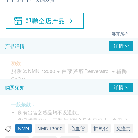
即睇全店产品
展开所有
详情
产品详情
功效
脂质体NMN 12000 + 白藜芦醇Resveratrol + 辅酶
CoQ10
详情
购买须知
UBETTER® 采用获诺贝尔化学奖的脂质体纳米科学
技术(Liposomal Nanotechnology) ，将NMN等营养成
一般条款：
分制成比头发还要幼细1,000 倍的纳⽶分子，包裹在
所有出售之货品均不设退款。
脂质体内，能避免胃酸造成破坏，通过⼩肠壁直接吸
货品质量保证，于顾客收到产品当日起计，食用期
收到⾎管内并进入人体细胞中。
应最少有12个月或以上。
NMN
NMN12000
心血管
抗氧化
免疫力
此产品由 莲美生医科技(香港)有限公司 提供。