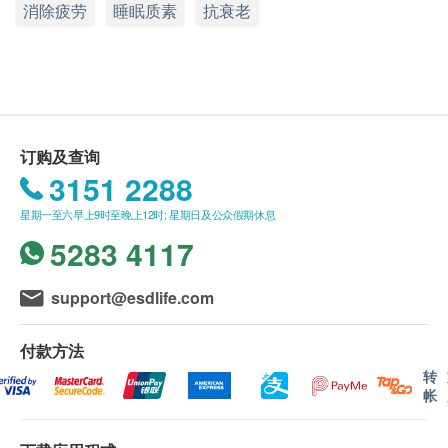
消除疲劳
睡眠质素
抗衰老
脂质体具有与活细胞非常相似的结构，因此具有很高
如有任何争议，莲美生医科技(香港)有限公司 及 健
的生物相容性，可以被细胞有效吸收- 吸收率高达
康网购health. ESDlife保留最终决议权。
90% 以上，有效大幅提升NAD+ 水平，达至高效修复
DNA、激活⻑寿基因、逆龄抗老、提升免疫力、激活
送货条款：
体内自身抗炎分子等功效。
购买产品即可享本地免费送货服务。
30 分钟起效，效能持续24 小时
我们将于确定订单后1-3个工作天内安排发货。
订购及查询
口服用法，静脉注射效果
不排除运送时间会因节日而有所影响。 当八号烈
3151 2288
生产严格控制- 获得FDA, GMP, ISO, STC 等认证
风讯号悬挂或黑色暴雨警告生效时，送货服务时间
星期一至六早上9时至晚上12时; 星期日及公众假期休息
特强抗氧化，有助促进心脏血管健康
将会延迟。
5283 4117
所有订单须视乎相关货品的供应情况再作最后确
服用方法
认。 倘若健康网购health. ESDlife未能提供任何订
support@esdlife.com
成人每日1次，每次2粒，餐前服用，或遵照您的保健
单上的货品，健康网购health. ESDlife有权拒绝接
医生的指示。
受该订单，并且会于送货前透过电话或电邮通知顾
付款方法
客再作安排。
转
成份
帐
NMN (烟酰胺单核苷酸)
退换条款：
100% 纯度NMN
当顾客收取已订购之货品时，有责任检查货品是否