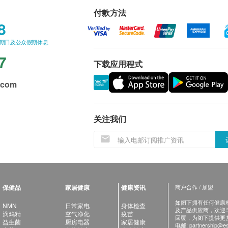
付款方法
8
星期日及公众假期休息
7
下载应用程式
.com
关注我们
保健品
家居健康
健康资讯
商户合作 / 加盟
如阁下拥有任何健康相关
NMN
日常家电
身体检查
及产品供应商，欢迎与健
滴鸡精
空气净化
疫苗
回覆，为阁下提供更
益生菌
厨房电器
家居健康
电邮:
partnership@es