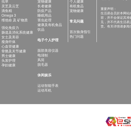
虫草
宠物健康
个人健康
灵芝及云芝
长者健康
有机食品
重要声明：
滴鱼精
防疫产品
宠物健康
生活易会员於本网站
Omega 3
睡眠用品
容，并不会保证其准
维他命 及 矿物质
害虫处理
常见问题
见，并不代表生活易
健康及有机食品
责。有关详情请参阅
强化免疫力
饮品
首次验身指引
肠道及消化系统健康
热门问题
女士及美容
电子个人护理
瘦身纤体
心血管健康
面部美容仪器
骨骼及关节健康
电须刨
男士健康
风筒
头发护理
脱毛器
孕妇健康
休闲娱乐
运动智能手表
运动耳机