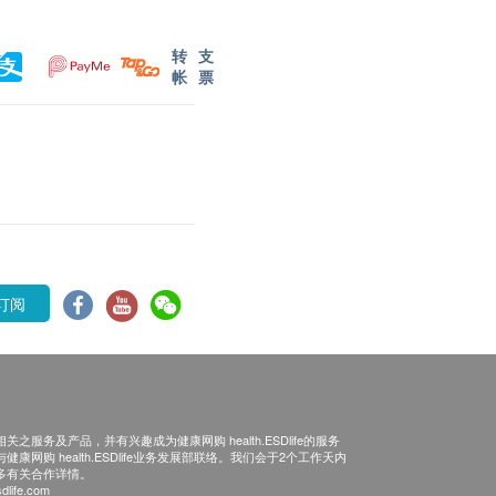
转
支
帐
票
订阅
之服务及产品，并有兴趣成为健康网购 health.ESDlife的服务
康网购 health.ESDlife业务发展部联络。我们会于2个工作天内
多有关合作详情。
dlife.com