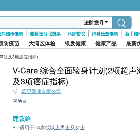
进阶搜寻
美邦體檢優惠
體檢送台北機票
私家醫院
婦科檢查優惠
新手體
预防疫苗
大湾区体检
银发健康
健康产品
最新
超声波及3项癌症指标)
V-Care 综合全面验身计划(2项超声
及3项癌症指标)
卓纪保健有限公司
68项目
建议给
适用于18岁或以上男士及女士