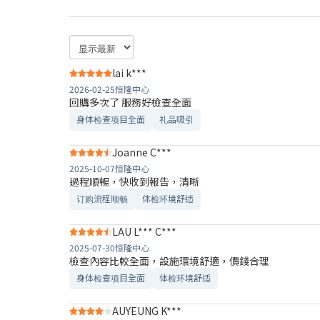
lai k***
2026-02-25
恒隆中心
回購多次了 服務好檢查全面
身体检查项目全面
礼品吸引
Joanne C***
2025-10-07
恒隆中心
過程順暢，快收到報告，清晰
订购流程顺畅
体检环境舒适​
LAU L*** C***
2025-07-30
恒隆中心
檢查內容比較全面，設施環境舒適，價錢合理
身体检查项目全面
体检环境舒适​
AUYEUNG K***