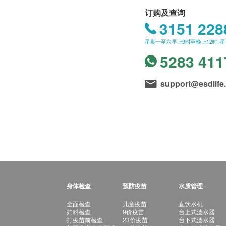
订购及查询
3151 228
星期一至六早上9时至晚上12时; 
5283 411
support@esdlife
身体检查
预防疫苗
水质管理
全面检查
儿童疫苗
直饮水机
妇科检查
9价疫苗
台上式滤水器
打疫苗前检查
23价疫苗
台下式滤水器