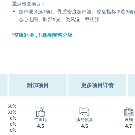
重点检查项目：
超声波(4选1项)、骨质密度超声波、癌症指标(9选3项
态心电图、肺部X光、类风湿、甲状腺
*空腹8小时, 只限铜锣湾分店
附加项目
更多项目详情
66%
33%
0%
服务质素
性价比
设施
0%
4.6
4.5
4.7
0%