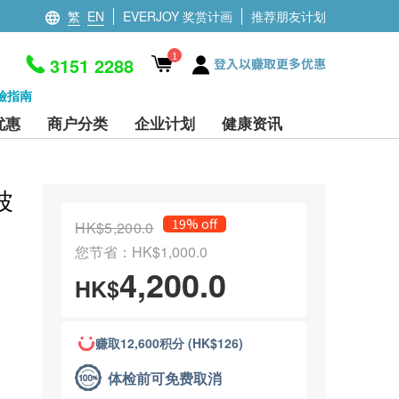
繁
EN
EVERJOY 奖赏计画
推荐朋友计划
1
3151 2288
登入以赚取更多优惠
檢指南
优惠
商户分类
企业计划
健康资讯
波
19% off
HK$5,200.0
您节省：HK$1,000.0
4,200.0
HK$
赚取12,600积分 (HK$126)
体检前可免费取消