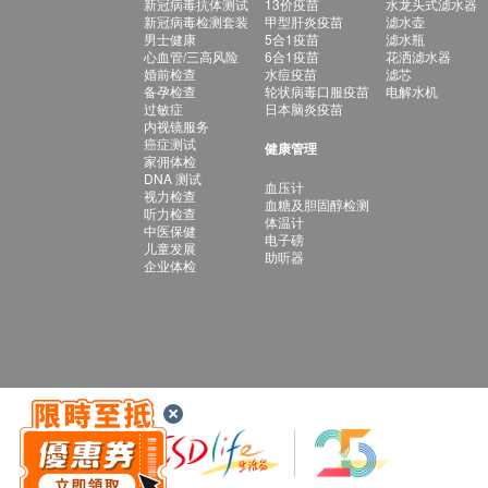
新冠病毒抗体测试
13价疫苗
水龙头式滤水器
新冠病毒检测套装
甲型肝炎疫苗
滤水壶
男士健康
5合1疫苗
滤水瓶
心血管/三高风险
6合1疫苗
花洒滤水器
婚前检查
水痘疫苗
滤芯
备孕检查
轮状病毒口服疫苗
电解水机
过敏症
日本脑炎疫苗
内视镜服务
癌症测试
健康管理
家佣体检
DNA 测试
血压计
视力检查
血糖及胆固醇检测
听力检查
体温计
中医保健
电子磅
儿童发展
助听器
企业体检