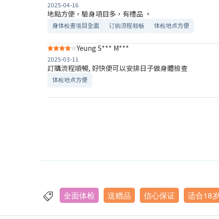
2025-04-16
地點方便，驗身項目多，有禮品 。
身体检查项目全面
订购流程顺畅
体检地点方便
Yeung S*** M***
2025-03-11
訂購流程順暢, 好快便可以安排日子做身體檢查
体检地点方便
全面体检
送赠品
信心保证
适合18