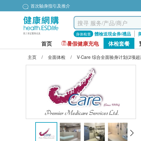
首次驗身指引及推介
體檢送現金券/禮品
身体检查
首页
暑假健康充电
体检套餐
主页
/
全面体检
/
V-Care 综合全面验身计划(2项