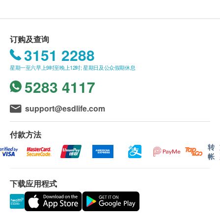
送货条款：
购买Watsons Water产品总额满HK$300，即可享
本地免费送货服务。账单总额未满HK$300需附加
订购及查询
HK$80运费。
3151 2288
我们将于确定订单后15个工作日内，依地区货期由
星期一至六早上9时至晚上12时; 星期日及公众假期休息
屈臣氏蒸馏水送上。
5283 4117
送货服务只限本地，送货范围包括港岛、九龙及新
界的一般地区。
送货服务不适用於偏远地区（例如：禁区）、离
support@esdlife.com
岛、愉景湾、流浮山、马湾（东涌市镇除外）等地
区、某些偏远区域或屈臣氏蒸馏水车辆难以到达地
付款方法
方及位于无升降机设施的楼层或相应的送货路程。
转
帐
不排除运送时间会因节日而有所影响。当八号烈风
讯号悬挂或黑色暴雨警告生效时，送货服务时间将
下载应用程式
会延迟。
所有订单须视乎相关货品的供应情况再作最后确
认。倘若生活容易未能提供任何订单上的货品，生