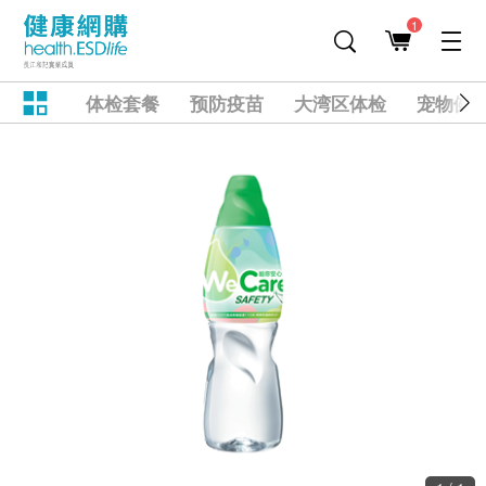
1
体检套餐
预防疫苗
大湾区体检
宠物健