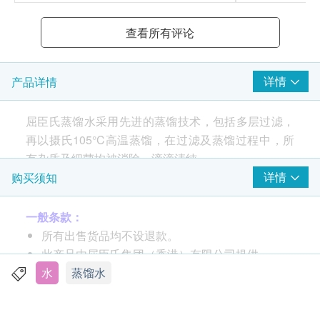
查看所有评论
详情
产品详情
屈臣氏蒸馏水采用先进的蒸馏技术，包括多层过滤，
再以摄氏105°C高温蒸馏，在过滤及蒸馏过程中，所
有杂质及细菌均被消除，滴滴清纯。
详情
购买须知
一般条款：
所有出售货品均不设退款。
此产品由屈臣氏集团（香港）有限公司提供。
如有任何争议，屈臣氏集团（香港）有限公司及生
水
蒸馏水
活容易保留最终决议权。