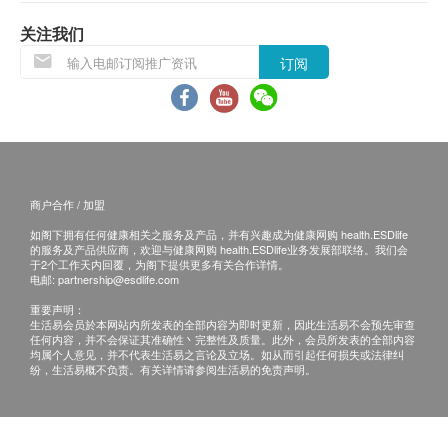
活容易有权拒绝接受该订单，并且会於送货前通过
电话或电邮通知顾客再作安排。
关注我们
订阅
饮品/食品：
货品质量保证，於顾客收到产品当日起计，食用期
应最少有6个月或以上。(6 个月以下之产品会列明
到期日于上产品详情中)
所有图片及产品资料只供参考。
商户合作 / 加盟
如阁下拥有任何健康相关之服务及产品，并有兴趣成为健康网购 health.ESDlife
退换条款：
的服务及产品供应商，欢迎与健康网购 health.ESDlife业务发展部联络。我们会
当顾客收取已订购货品时，有责任检查货品是否有
于2个工作天内回覆，为阁下提供更多有关合作详情。
电邮:
partnership@esdlife.com
损毁情况，一经确认签收，恕不接受退换。
重要声明：
退换产品必须包装完整，如退换产品有任何残缺或
生活易会员於本网站内所发表的全部内容为即时更新，因此生活易不会预先审查
任何内容，并不会保证其准确性丶完整性及质量。此外，会员所发表的全部内容
过期退回，供应商有权不受理。
均属个人意见，并不代表生活易之言论及立场。如从而引起任何损失或法律纠
如有其他损坏或遗漏查询，顾客必须保留有效收据
纷，生活易概不负责。有关详情请参阅生活易的免责声明。
正本，并於送货后3个工作日内按下列方式联络屈
臣氏集团（香港）有限公司客户服务部跟进。
电邮：ww_cgiorder@aswatson.com