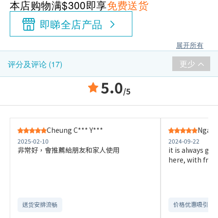
本店购物满$300即享
免费送货
即睇全店产品
展开所有
更少
评分及评论 (17)
5.0
/5
Cheung C*** Y***
Ngai 
2025-02-10
2024-09-22
非常好，會推薦給朋友和家人使用
it is always go
here, with free 
送货安排流畅
价格优惠吸引