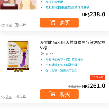
增进关节健康
有助宠物走路稳健及维持活动顺畅
238.0
HK$
购买
比较
收藏
爱宠健 猫犬用 天然舒痛关节保健配方
60g
uPet
修复受损关节，减少软骨磨损
快速舒缓关节不适及肿痛
强化关节，减缓关节退化
10% off
261.0
HK$
HK$
290.0
购买
比较
收藏