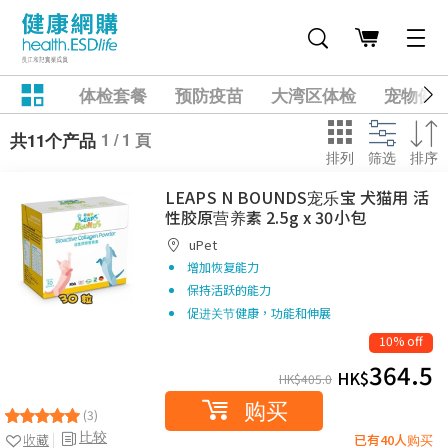
体检套餐
预防疫苗
大湾区体检
宠物健
1 / 1 頁
共11个产品
排列
筛选
排序
LEAPS N BOUNDS宠乐宝 犬猫用 活
性胶原营养素 2.5g x 30小包
uPet
增加恢复能力
保持活跃的能力
促进关节健康，功能和伸展
10% off
364.5
HK$
HK$
405.0
购买
(3)
比较
收藏
已有40人购买