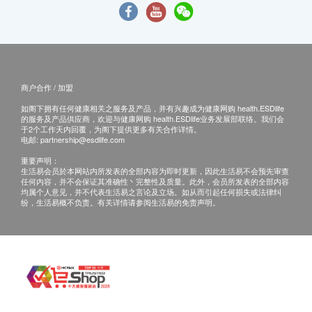
商户合作 / 加盟
如阁下拥有任何健康相关之服务及产品，并有兴趣成为健康网购 health.ESDlife
的服务及产品供应商，欢迎与健康网购 health.ESDlife业务发展部联络。我们会
于2个工作天内回覆，为阁下提供更多有关合作详情。
电邮:
partnership@esdlife.com
重要声明：
生活易会员於本网站内所发表的全部内容为即时更新，因此生活易不会预先审查
任何内容，并不会保证其准确性丶完整性及质量。此外，会员所发表的全部内容
均属个人意见，并不代表生活易之言论及立场。如从而引起任何损失或法律纠
纷，生活易概不负责。有关详情请参阅生活易的免责声明。