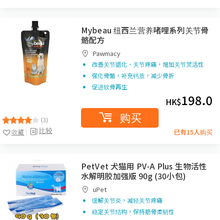
Mybeau 纽西兰营养啫哩系列关节骨
骼配方
Pawmacy
改善关节退化、关节疼痛，增加关节灵活性
强化骨骼，补充钙质，减少骨折
促进软骨再生
198.0
HK$
购买
(3)
比较
收藏
已有15人购买
PetVet 犬猫用 PV-A Plus 生物活性
水解明胶加强版 90g (30小包)
uPet
缓解关节炎，减轻关节疼痛
稳定关节结构，保持筋骨柔韧性