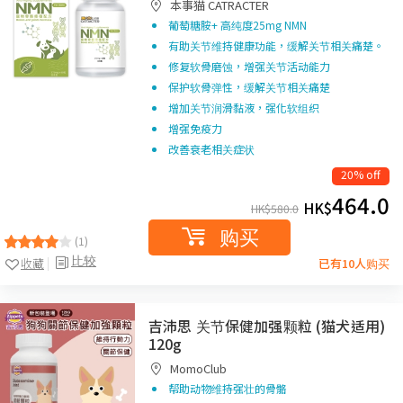
本事猫 CATRACTER
葡萄糖胺+ 高纯度25mg NMN
有助关节维持健康功能，缓解关节相关痛楚。
修复软骨磨蚀，增强关节活动能力
保护软骨弹性，缓解关节相关痛楚
增加关节润滑黏液，强化软组织
增强免疫力
改善衰老相关症状
20% off
464.0
HK$
HK$
580.0
购买
(1)
比较
收藏
已有10人购买
吉沛思 关节保健加强颗粒 (猫犬适用)
120g
MomoClub
帮助动物维持强壮的骨骼