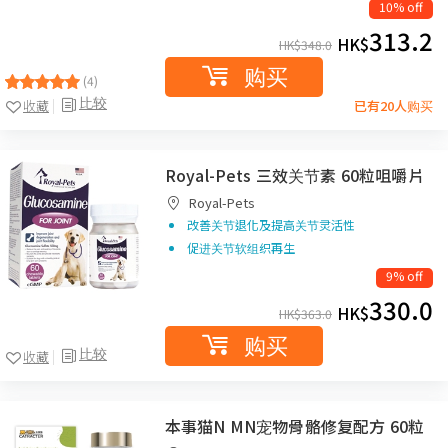
10% off
313.2
HK$
HK$
348.0
购买
(4)
比较
收藏
已有20人购买
Royal-Pets 三效关节素 60粒咀嚼片
Royal-Pets
改善关节退化及提高关节灵活性
促进关节软组织再生
9% off
330.0
HK$
HK$
363.0
购买
比较
收藏
本事猫N MN宠物骨骼修复配方 60粒