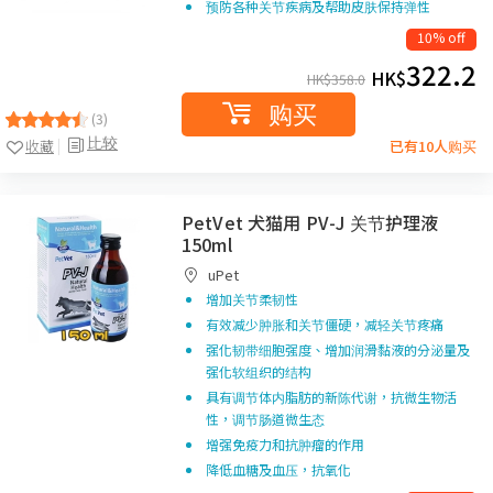
预防各种关节疾病及帮助皮肤保持弹性
10% off
322.2
HK$
HK$
358.0
购买
(3)
比较
收藏
已有10人购买
PetVet 犬猫用 PV-J 关节护理液
150ml
uPet
增加关节柔韧性
有效减少肿胀和关节僵硬，减轻关节疼痛
强化韧带细胞强度、增加润滑黏液的分泌量及
强化软组织的结构
具有调节体内脂肪的新陈代谢，抗微生物活
性，调节肠道微生态
增强免疫力和抗肿瘤的作用
降低血糖及血压，抗氧化