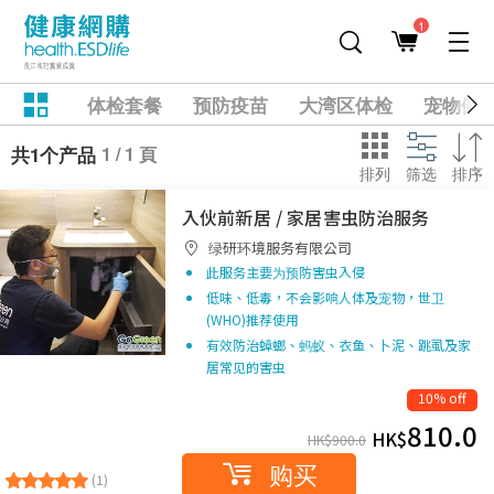
1
体检套餐
预防疫苗
大湾区体检
宠物健
1 / 1 頁
共1个产品
排列
筛选
排序
入伙前新居 / 家居害虫防治服务
绿研环境服务有限公司
此服务主要为预防害虫入侵
低味、低毒，不会影响人体及宠物，世卫
(WHO)推荐使用
有效防治蟑螂、蚂蚁、衣鱼、卜泥、跳虱及家
居常见的害虫
10% off
810.0
HK$
HK$
900.0
购买
(1)