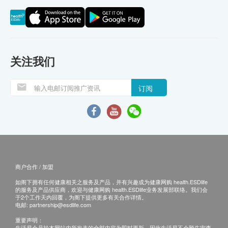
关注我们
订阅
商户合作 / 加盟
如阁下拥有任何健康相关之服务及产品，并有兴趣成为健康网购 health.ESDlife
的服务及产品供应商，欢迎与健康网购 health.ESDlife业务发展部联络。我们会
于2个工作天内回覆，为阁下提供更多有关合作详情。
电邮:
partnership@esdlife.com
重要声明：
生活易会员於本网站内所发表的全部内容为即时更新，因此生活易不会预先审查