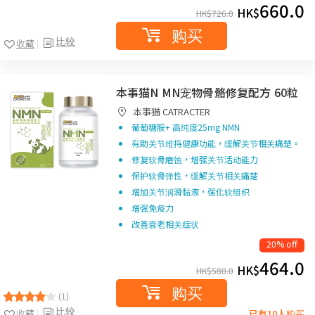
660.0
HK$
HK$
726.0
购买
比较
收藏
本事猫N MN宠物骨骼修复配方 60粒
本事猫 CATRACTER
葡萄糖胺+ 高纯度25mg NMN
有助关节维持健康功能，缓解关节相关痛楚。
修复软骨磨蚀，增强关节活动能力
保护软骨弹性，缓解关节相关痛楚
增加关节润滑黏液，强化软组织
增强免疫力
改善衰老相关症状
20% off
464.0
HK$
HK$
580.0
购买
(1)
比较
收藏
已有10人购买