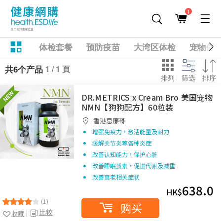
1
体检套餐
预防疫苗
大湾区体检
宠物健
1 / 1 頁
共6个产品
排列
筛选
排序
DR.METRICS x Cream Bro 美国宠物
NMN【狗狗配方】60粒装
香港忌廉哥
增强免疫力，激活能量及耐力
缓解关节炎等各种炎症
改善认知能力，保护心脏
改善睡眠质素，促进代谢及减重
改善衰老相关症状
638.0
HK$
(1)
购买
比较
收藏