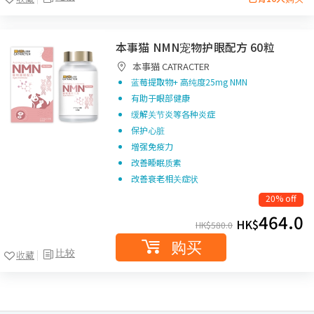
本事猫 NMN宠物护眼配方 60粒
本事猫 CATRACTER
蓝莓提取物+ 高纯度25mg NMN
有助于眼部健康
缓解关节炎等各种炎症
保护心脏
增强免疫力
改善睡眠质素
改善衰老相关症状
20% off
464.0
HK$
HK$
580.0
购买
比较
收藏