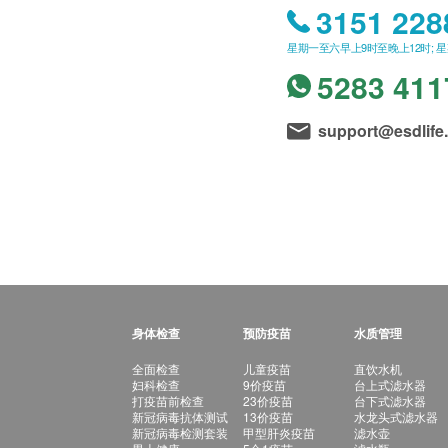
3151 228
星期一至六早上9时至晚上12时; 
5283 411
support@esdlife
身体检查
预防疫苗
水质管理
全面检查
儿童疫苗
直饮水机
妇科检查
9价疫苗
台上式滤水器
打疫苗前检查
23价疫苗
台下式滤水器
新冠病毒抗体测试
13价疫苗
水龙头式滤水器
新冠病毒检测套装
甲型肝炎疫苗
滤水壶