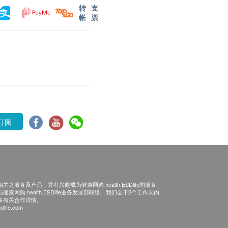
转
支
帐
票
订阅
之服务及产品，并有兴趣成为健康网购 health.ESDlife的服务
康网购 health.ESDlife业务发展部联络。我们会于2个工作天内
多有关合作详情。
dlife.com