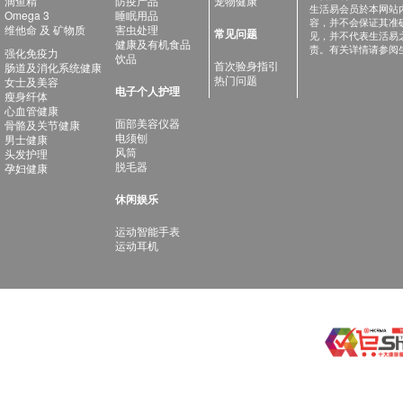
滴鱼精
防疫产品
宠物健康
生活易会员於本网站
Omega 3
睡眠用品
容，并不会保证其准
维他命 及 矿物质
害虫处理
常见问题
见，并不代表生活易
健康及有机食品
责。有关详情请参阅
强化免疫力
饮品
首次验身指引
肠道及消化系统健康
热门问题
女士及美容
电子个人护理
瘦身纤体
心血管健康
面部美容仪器
骨骼及关节健康
电须刨
男士健康
风筒
头发护理
脱毛器
孕妇健康
休闲娱乐
运动智能手表
运动耳机