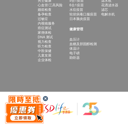
男士健康
5合1疫苗
滤水瓶
心血管/三高风险
6合1疫苗
花洒滤水器
婚前检查
水痘疫苗
滤芯
备孕检查
轮状病毒口服疫苗
电解水机
过敏症
日本脑炎疫苗
内视镜服务
癌症测试
健康管理
家佣体检
DNA 测试
血压计
视力检查
血糖及胆固醇检测
听力检查
体温计
中医保健
电子磅
儿童发展
助听器
企业体检