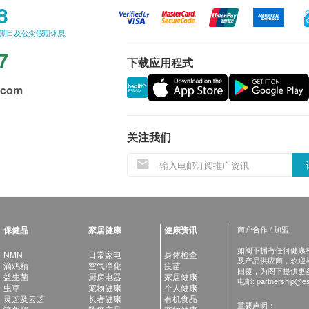
8
星期日及公众假期休息
7
下载应用程式
.com
关注我们
保健品
家居健康
健康资讯
商户合作 / 加盟
如阁下拥有任何健康相关
NMN
日常家电
身体检查
及产品供应商，欢迎与健
滴鸡精
空气净化
疫苗
回覆，为阁下提供更
益生菌
厨房电器
家居健康
电邮:
partnership@es
虫草
宠物健康
个人健康
灵芝及云芝
长者健康
有机食品
重要声明：