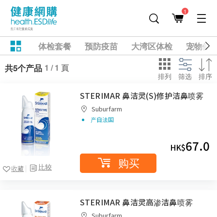
1
体检套餐
预防疫苗
大湾区体检
宠物健
1 / 1 頁
共5个产品
排列
筛选
排序
STERIMAR 鼻洁灵(S)修护洁鼻喷雾
Suburfarm
产自法国
67.0
HK$
购买
比较
收藏
STERIMAR 鼻洁灵高渗洁鼻喷雾
Suburfarm