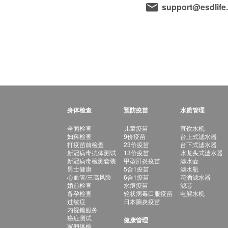
support@esdlife
身体检查
预防疫苗
水质管理
全面检查
儿童疫苗
直饮水机
妇科检查
9价疫苗
台上式滤水器
打疫苗前检查
23价疫苗
台下式滤水器
新冠病毒抗体测试
13价疫苗
水龙头式滤水器
新冠病毒检测套装
甲型肝炎疫苗
滤水壶
男士健康
5合1疫苗
滤水瓶
心血管/三高风险
6合1疫苗
花洒滤水器
婚前检查
水痘疫苗
滤芯
备孕检查
轮状病毒口服疫苗
电解水机
过敏症
日本脑炎疫苗
内视镜服务
癌症测试
健康管理
家佣体检