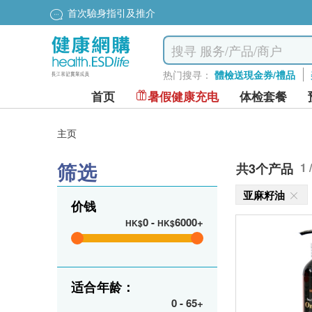
首次驗身指引及推介
热门搜寻：
體檢送現金券/禮品
首页
暑假健康充电
体检套餐
主页
筛选
共3个产品
1 
亚麻籽油
价钱
0
-
6000+
HK$
HK$
适合年龄：
0
-
65+