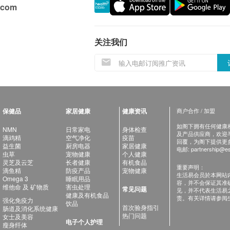
.com
关注我们
保健品
家居健康
健康资讯
商户合作 / 加盟
如阁下拥有任何健康相关
NMN
日常家电
身体检查
及产品供应商，欢迎与健
滴鸡精
空气净化
疫苗
回覆，为阁下提供更
益生菌
厨房电器
家居健康
电邮:
partnership@es
虫草
宠物健康
个人健康
灵芝及云芝
长者健康
有机食品
重要声明：
滴鱼精
防疫产品
宠物健康
生活易会员於本网站
Omega 3
睡眠用品
容，并不会保证其准
维他命 及 矿物质
害虫处理
常见问题
见，并不代表生活易
健康及有机食品
责。有关详情请参阅
强化免疫力
饮品
首次验身指引
肠道及消化系统健康
热门问题
女士及美容
电子个人护理
瘦身纤体