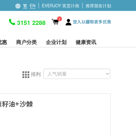
繁
EN
EVERJOY 奖赏计画
推荐朋友计划
1
3151 2288
登入以赚取更多优惠
优惠
商户分类
企业计划
健康资讯
排列
然亚麻籽油+沙棘