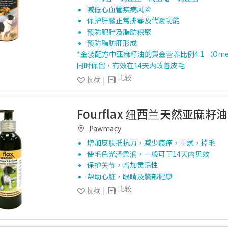
减低心血管疾病风险
保护肝臓正常排毒及代谢功能
预防肥胖及脂肪积聚
预防脂肪肝形成
*金装配方中亚麻籽油的黄金营养比例4:1 （Omega-3
同时保留，有效在14天内改善皮毛
比较
收藏
Fourflax 纽西兰天然亚麻籽油
Pawmacy
增加皮肤抵抗力，减少痕痒，干燥，掉毛
使毛色光泽柔润，一般可于14天内见效
保护关节，增加灵活性
帮助心脏，眼睛及脑部健康
比较
收藏