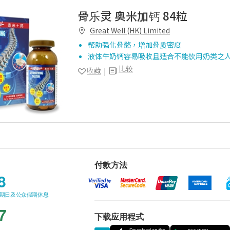
骨乐灵 奥米加钙 84粒
Great Well (HK) Limited
帮助强化骨骼，增加骨质密度
液体牛奶钙容易吸收且适合不能饮用奶类之
比较
收藏
付款方法
8
星期日及公众假期休息
7
下载应用程式