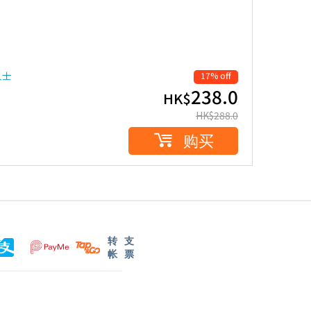
人士
17% off
238.0
HK$
HK$
288.0
购买
转
支
帐
票