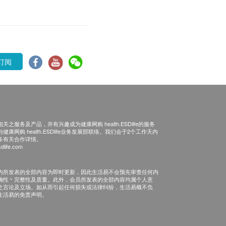
订阅
之服务及产品，并有兴趣成为健康网购 health.ESDlife的服务
康网购 health.ESDlife业务发展部联络。我们会于2个工作天内
多有关合作详情。
dlife.com
内所发表的全部内容为即时更新，因此生活易不会预先审查任何内
确性丶完整性及质量。此外，会员所发表的全部内容均属个人意
之言论及立场。如从而引起任何损失或法律纠纷，生活易概不负
生活易的免责声明。