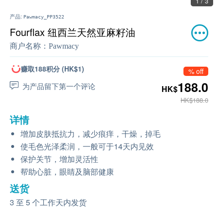
1 / 3
产品:
Pawmacy_PP3522
Fourflax 纽西兰天然亚麻籽油
商户名称：
Pawmacy
赚取188积分 (HK$1)
% off
188.0
为产品留下第一个评论
HK$
HK$188.0
详情
增加皮肤抵抗力，减少痕痒，干燥，掉毛
使毛色光泽柔润，一般可于14天内见效
保护关节，增加灵活性
帮助心脏，眼睛及脑部健康
送货
3 至 5 个工作天内发货