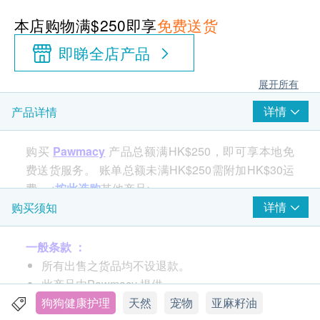
本店购物满$250即享
免费送货
即睇全店产品
展开所有
详情
产品详情
购买
Pawmacy
产品总额满HK$250，即可享本地免
费送货服务。 账单总额未满HK$250需附加HK$30运
费。<
按此选购
其他产品>
详情
购买须知
Fourflax®纽西兰天然亚麻籽油是宠物基本膳食保健
一般条款 ：
品。含丰富植物奥米加3－6－9，奥米加3含量高出鱼
所有出售之货品均不设退款。
油一倍。 14天内改善宠物皮肤干燥，脱毛，暗哑，过
此产品由Pawmacy 提供。
敏及搔痒。长服可维护关节和心脏健康。黄金营养比
如有任何争议，Pawmacy及 健康网购
狗狗健康护理
天然
宠物
亚麻籽油
例4:1，更适合宠物营养所需。