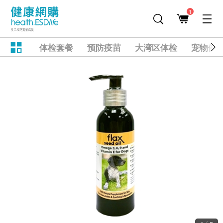
1
体检套餐
预防疫苗
大湾区体检
宠物健