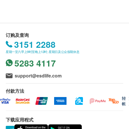
health.ESDlife 保留最终决议权。
产品特点：
送货条款：
100％纽西兰制造
购买产品总额满HK$250，即可享本地免费送货服
冷榨技术提炼，不含任何化学原料及防腐剂
务。 账单总额未满HK$250需附加HK$30运费。
奥米加3含量达60%，比鱼油高出一倍。而且没有
订购及查询
我们将于确定订单后3-5个工作天内安排发货。
鱼油腥味。
3151 2288
不排除运送时间会因节日而有所影响。 当八号烈
奥米加3与6形成最佳黄金营养比例4:1，有利平衡
星期一至六早上9时至晚上12时; 星期日及公众假期休息
风讯号悬挂或黑色暴雨警告生效时，送货服务时间
身体机能，减低患上炎症机会
5283 4117
将会延迟。
所有订单须视乎相关货品的供应情况再作最后确
服用方法：
认。 倘若生活易未能提供任何订单上的货品，生
support@esdlife.com
适合任何年龄狗猫。根据体重，每两公斤服用一毫
活易有权拒绝接受该订单，并且会于送货前透过电
升。每日一次。混合干湿粮位喂饲。开封后需冷
话或电邮通知顾客再作安排。
藏。
付款方法
转
帐
保用条款 ：
货品质量保证，于顾客收到产品当日起计，食用期
下载应用程式
应最少有9个月或以上。