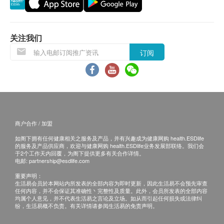
退换条款 ：
当顾客收取已订购之货品时，有责任检查货品是否
有损毁情况，一经确认签收，恕不接受退换。
关注我们
退换产品必须包装完整，如退换之产品有任何残缺
订阅
或过期退回，供应商有权不受理。
如有其他损坏或遗漏查询，顾客必须保留有效收据
正本，并于送货后3个工作天内按下列方式联络
Pawmacy客户服务部跟进。
电邮： info@pawmacy.com.hk
商户合作 / 加盟
查询热线： 5614 7426
如阁下拥有任何健康相关之服务及产品，并有兴趣成为健康网购 health.ESDlife
的服务及产品供应商，欢迎与健康网购 health.ESDlife业务发展部联络。我们会
于2个工作天内回覆，为阁下提供更多有关合作详情。
电邮:
partnership@esdlife.com
重要声明：
生活易会员於本网站内所发表的全部内容为即时更新，因此生活易不会预先审查
任何内容，并不会保证其准确性丶完整性及质量。此外，会员所发表的全部内容
均属个人意见，并不代表生活易之言论及立场。如从而引起任何损失或法律纠
纷，生活易概不负责。有关详情请参阅生活易的免责声明。