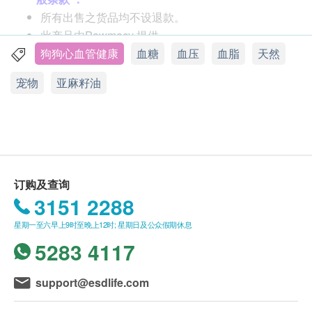
所有出售之货品均不设退款。
皮肤关节问题外。而奥米加7更可预防宠物都市病，
此产品由Pawmacy 提供。
改善三高，护心肝，平衡血糖，预防肥胖。适合都市
如有任何争议，Pawmacy及 健康网购
狗狗心血管健康
血糖
血压
血脂
天然
宠物营养所需。特别是老年猫狗
health.ESDlife 保留最终决议权。
宠物
亚麻籽油
产品特点:
送货条款：
100％纽西兰制造。植物奥米加油， 健康营养主义
购买产品总额满HK$250，即可享本地免费送货服
市面上唯一一款同时含有Omega-3,6,9和Omega 7
务。 账单总额未满HK$250需附加HK$30运费。
之宠物奥米加配方
我们将于确定订单后3-5个工作天内安排发货。
Omega 7提升和巩固多个重要身体机能及器官系统
不排除运送时间会因节日而有所影响。 当八号烈
运作, 特别是心血管, 心脏, 肝脏
订购及查询
风讯号悬挂或黑色暴雨警告生效时，送货服务时间
FOURFLAX OMEGA UP 金装配方同时含亚麻籽
3151 2288
将会延迟。
油和沙棘果油。沙棘果油以提供丰富Omega 7
星期一至六早上9时至晚上12时; 星期日及公众假期休息
所有订单须视乎相关货品的供应情况再作最后确
而亚麻籽油中的黄金营养比例4:1 （Omega-3 :
5283 4117
认。 倘若生活易未能提供任何订单上的货品，生
Omega 6) 同时保留。符合宠物所需。奥米加保护
活易有权拒绝接受该订单，并且会于送货前透过电
更全面
support@esdlife.com
话或电邮通知顾客再作安排。
服用方法: