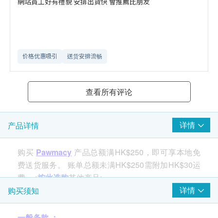
網站員工好有禮貌 安排出貨快 會推薦比朋友
价格优惠吸引
送货安排流畅
查看所有评论
详情
产品详情
购买
Pawmacy
产品总额满HK$250，即可享本地免
费送货服务。 账单总额未满HK$250需附加HK$30运
费。<
按此选购
其他产品>
详情
购买须知
FourflaxOmega UP升级版含丰富植物奥米加3-6-9 的
一般条款 ：
亚麻籽油和奥米加7沙棘果油，14天内改善宠物各类