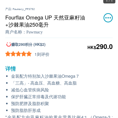
1 / 1
产品:
Pawmacy_PP3792
Fourflax Omega UP 天然亚麻籽油
+沙棘果油250毫升
商户名称：
Pawmacy
赚取290积分 (HK$2)
290.0
HK$
1则评价
详情
金装配方特别加入沙棘果油Omega 7
「三高」- 高血压、高血糖、高血脂
减低心血管疾病风险
保护肝臓正常排毒及代谢功能
预防肥胖及脂肪积聚
预防脂肪肝形成
*金装配方中亚麻籽油的黄金营养比例4:1 （Omega-3 :