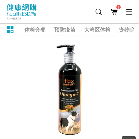
1
体检套餐
预防疫苗
大湾区体检
宠物健