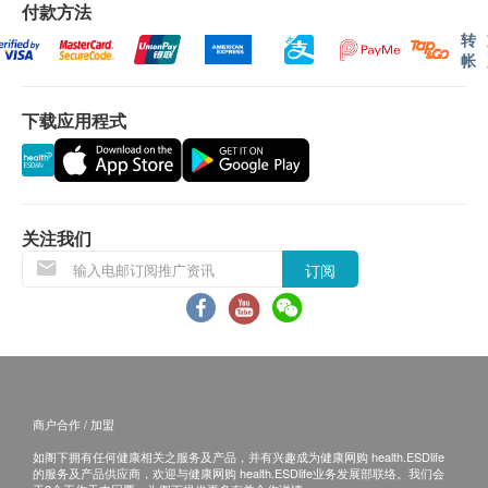
付款方法
保用条款 ：
适合任何年龄狗猫。特别是老年猫狗。根据体重，
转
货品质量保证，于顾客收到产品当日起计，食用期
每1.5公斤服用1毫升。每日一次。混合干湿粮喂
帐
应最少有9个月或以上。
饲。开封后需冷藏
下载应用程式
退换条款 ：
当顾客收取已订购之货品时，有责任检查货品是否
有损毁情况，一经确认签收，恕不接受退换。
退换产品必须包装完整，如退换之产品有任何残缺
关注我们
或过期退回，供应商有权不受理。
订阅
如有其他损坏或遗漏查询，顾客必须保留有效收据
正本，并于送货后3个工作天内按下列方式联络
Pawmacy客户服务部跟进。
电邮： info@pawmacy.com.hk
查询热线： 5614 7426
商户合作 / 加盟
如阁下拥有任何健康相关之服务及产品，并有兴趣成为健康网购 health.ESDlife
的服务及产品供应商，欢迎与健康网购 health.ESDlife业务发展部联络。我们会