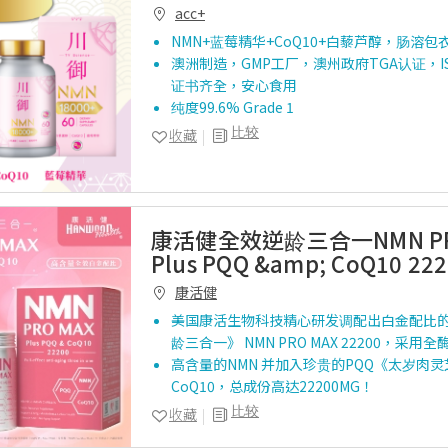
acc+
NMN+蓝莓精华+CoQ10+白藜芦醇，肠溶
澳洲制造，GMP工厂，澳州政府TGA认证，I
证书齐全，安心食用
纯度99.6% Grade 1
比较
收藏
康活健全效逆龄三合一NMN PR
Plus PQQ &amp; CoQ10 22
康活健
美国康活生物科技精心研发调配出白金配比
龄三合一》 NMN PRO MAX 22200，采用
高含量的NMN 并加入珍贵的PQQ《太岁肉
CoQ10，总成份高达22200MG！
比较
收藏