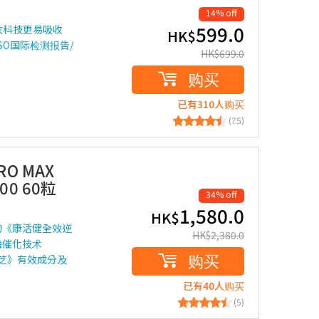
14% off
599.0
包衣科技更易吸收
HK$
SO国际检测报告/
HK$
699.0
购买
已有310人购买
(75)
O MAX
200 60粒
34% off
1,580.0
HK$
的《康活健全效逆
HK$
2,380.0
全酶催化技术
购买
灵芝》有效成分及
已有40人购买
(5)