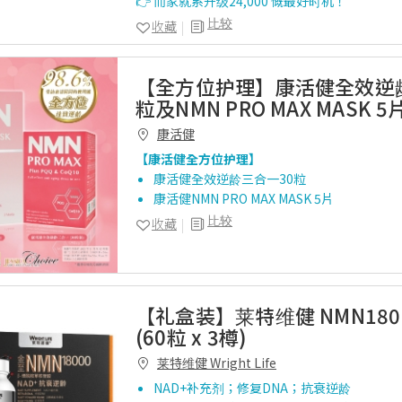
👉 而家就系升级24,000 慨最好时机！
比较
收藏
【全方位护理】康活健全效逆
粒及NMN PRO MAX MASK 5
康活健
【康活健全方位护理】
康活健全效逆龄三合一30粒
康活健NMN PRO MAX MASK 5片
比较
收藏
【礼盒装】莱特维健 NMN180
(60粒 x 3樽)
莱特维健 Wright Life
NAD+补充剂；修复DNA；抗衰逆龄