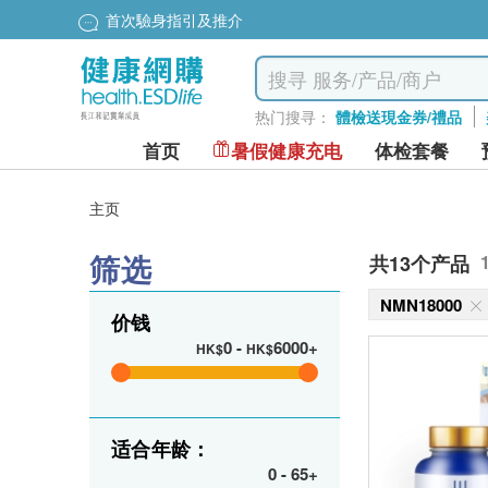
首次驗身指引及推介
热门搜寻：
體檢送現金券/禮品
首页
暑假健康充电
体检套餐
主页
筛选
共13个产品
NMN18000
价钱
0
-
6000+
HK$
HK$
适合年龄：
0
-
65+