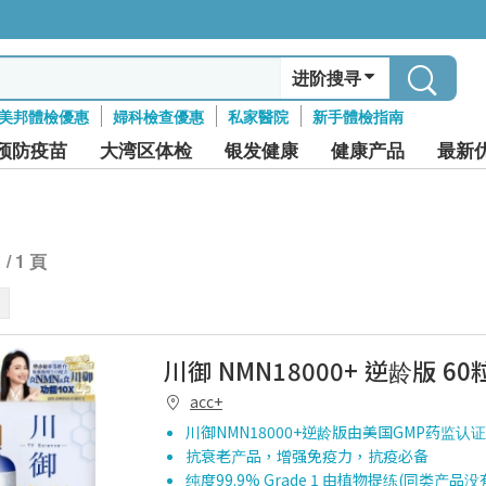
进阶搜寻
美邦體檢優惠
婦科檢查優惠
私家醫院
新手體檢指南
预防疫苗
大湾区体检
银发健康
健康产品
最新
1 / 1 頁
川御 NMN18000+ 逆龄版 60
acc+
川御NMN18000+逆龄版由美国GMP药监认
抗衰老产品，增强免疫力，抗疫必备
纯度99.9% Grade 1 由植物提练(同类产品