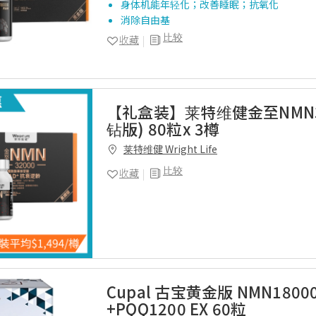
身体机能年轻化；改善睡眠；抗氧化
消除自由基
比较
收藏
【礼盒装】莱特维健金至NMN32
钻版) 80粒x 3樽
莱特维健 Wright Life
比较
收藏
Cupal 古宝黄金版 NMN1800
+PQQ1200 EX 60粒