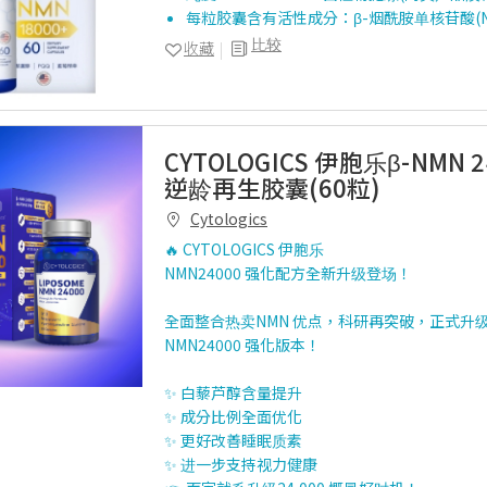
每粒胶囊含有活性成分：β-烟酰胺单核苷酸(NM
比较
收藏
CYTOLOGICS 伊胞乐β-NMN 
逆龄再生胶囊(60粒)
Cytologics
🔥 CYTOLOGICS 伊胞乐
NMN24000 强化配方全新升级登场！
全面整合热卖NMN 优点，科研再突破，正式升
NMN24000 强化版本！
✨ 白藜芦醇含量提升
✨ 成分比例全面优化
✨ 更好改善睡眠质素
✨ 进一步支持视力健康