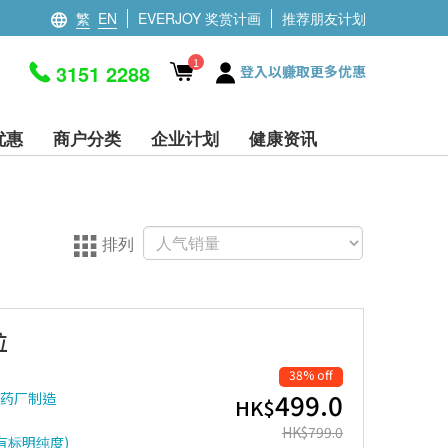
繁
EN
EVERJOY 奖赏计画
推荐朋友计划
1
3151 2288
登入以赚取更多优惠
优惠
商户分类
企业计划
健康资讯
排列
粒
38% off
499.0
证药厂制造
HK$
HK$
799.0
没有标明纯度)