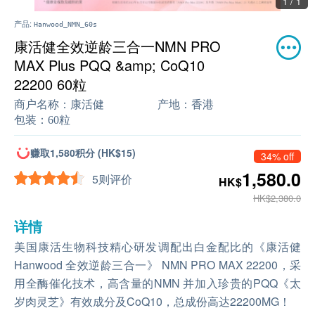
1 / 1
产品:
Hanwood_NMN_60s
康活健全效逆龄三合一NMN PRO
MAX Plus PQQ &amp; CoQ10
22200 60粒
商户名称：
康活健
产地：
香港
包装：
60粒
赚取1,580积分 (HK$15)
34% off
1,580.0
5则评价
HK$
HK$2,380.0
详情
美国康活生物科技精心研发调配出白金配比的《康活健
Hanwood 全效逆龄三合一》 NMN PRO MAX 22200，采
用全酶催化技术，高含量的NMN 并加入珍贵的PQQ《太
岁肉灵芝》有效成分及CoQ10，总成份高达22200MG！