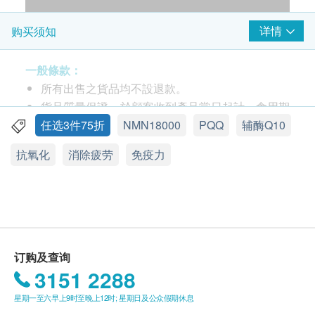
详情
购买须知
一般條款：
所有出售之貨品均不設退款。
貨品質量保證，於顧客收到產品當日起計，食用期
應最少有18個月或以上。
任选3件75折
NMN18000
PQQ
辅酶Q10
此產品由 美國康活生物科技有限公司 提供。
抗氧化
消除疲劳
免疫力
如有任何爭議，美國康活生物科技有限公司 及 健
康網購health.ESDlife保留最終決議權。
送貨條款：
購買美國康活生物科技有限公司產品即可享本地免
費送貨服務。
订购及查询
我們將於確定訂單後1-3個工作天內安排發貨。
3151 2288
不排除運送時間會因節日而有所影響。當八號烈風
星期一至六早上9时至晚上12时; 星期日及公众假期休息
訊號懸掛或黑色暴雨警告生效時，送貨服務時間將