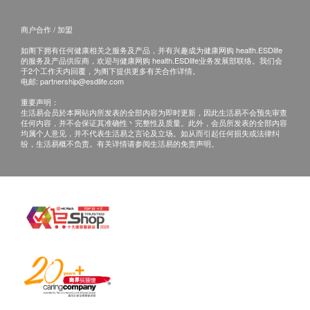
商户合作 / 加盟
如阁下拥有任何健康相关之服务及产品，并有兴趣成为健康网购 health.ESDlife
的服务及产品供应商，欢迎与健康网购 health.ESDlife业务发展部联络。我们会
于2个工作天内回覆，为阁下提供更多有关合作详情。
电邮:
partnership@esdlife.com
NMN(补充NAD+、抗衰老/延缓衰老)
重要声明：
生活易会员於本网站内所发表的全部内容为即时更新，因此生活易不会预先审查
在解构NMN之前先要认识NAD＋，因为它是主宰人体
任何内容，并不会保证其准确性丶完整性及质量。此外，会员所发表的全部内容
均属个人意见，并不代表生活易之言论及立场。如从而引起任何损失或法律纠
新陈代谢、DNA修复、身体机能的必须元素。随着年
纷，生活易概不负责。有关详情请参阅生活易的免责声明。
龄增长，体内的NAD+水平会逐渐下降，从而加速衰
老，如在50岁时，体内的NAD+水平只有20岁时的一
半。提高体内NAD +的水平已在代谢和与年龄有关的
疾病等研究领域中显示出令人惊艳的结果，甚至还显
示出某些抗衰老特性。尤其在与年龄有关的疾病，例
如心血管疾病、神经退行性疾病和免疫系统普遍下
降。研究指出，口服NMN能于体内直接转化成NAD+
，帮助细胞补充NAD+，将身体机能回复至更年轻状
态。