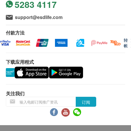
5283 4117
會延遲。
所有訂單須視乎相關貨品的供應情況再作最後確
support@esdlife.com
認。倘若健康網購health.ESDlife未能提供任何訂
單上的貨品，健康網購health.ESDlife有權拒絕接
付款方法
受該訂單，並且會於送貨前透過電話或電郵通知顧
转
客再作安排。
帐
退換條款：
下载应用程式
當顧客收取已訂購之貨品時，有責任檢查貨品是否
有損毀情況，一經確認簽收，恕不接受退換。
退換產品必須包裝完整，如退換之產品有任何殘缺
或過期退回，供應商有權不受理。
关注我们
如有其他損壞或遺漏查詢，顧客必須保留有效收據
订阅
正本，並於送貨後3個工作天內按下列方式聯絡 美
國康活生物科技有限公司 客戶服務部跟進。
電郵: Marketing@Hungwin.net
電話: 9153 6883