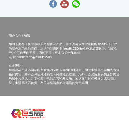
商户合作 / 加盟
如阁下拥有任何健康相关之服务及产品，并有兴趣成为健康网购 health.ESDlife
的服务及产品供应商，欢迎与健康网购 health.ESDlife业务发展部联络。我们会
于2个工作天内回覆，为阁下提供更多有关合作详情。
电邮:
partnership@esdlife.com
重要声明：
生活易会员於本网站内所发表的全部内容为即时更新，因此生活易不会预先审查
任何内容，并不会保证其准确性丶完整性及质量。此外，会员所发表的全部内容
均属个人意见，并不代表生活易之言论及立场。如从而引起任何损失或法律纠
纷，生活易概不负责。有关详情请参阅生活易的免责声明。