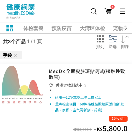
1
体检套餐
预防疫苗
大湾区体检
宠物健
1 / 1 頁
共3个产品
排列
筛选
排序
手袋
MedDx 全面皮肤斑贴测试(接触性致
敏原)
香港过敏测试中心
适用于12岁或以上男士或女士
重点检查项目：68种接触性致敏原(例如护肤
品、家俬、空气清新剂、药膏)
15% off
5,800.0
HK$
HK$
6,800.0