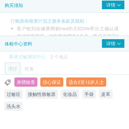
详情
购买须知
订购身体检查计划之服务条款及细则：
客户收到由健康网购health.ESDlife寄出之确认成
功付款电邮后，计划有效期为3个月，客户必须于3
个月内(由确认付款日期起计)接受有关测试，逾期
详情
体检中心资料
作废。
香港过敏测试中心
2 个地点
进行过敏测试后，因应不同测试计划，一般情况
**此计划只于湾仔及旺角检验中心提供**
下，可于10至14个工作天跟进检查报告。
湾仔
旺角
报告可以电邮给客户，或客户可亲身往麦迪体检中
测试20种接触性致敏原
心领取。
身體檢查
信心保证
适合3至12岁人士
香港过敏测试中心
适合接触性皮炎的皮肤过敏试验, 例如甲醛、橡胶
订购一经确认，不设退款。
过敏症
接触性致敏原
化妆品
手袋
皮革
显示地图
玩具、金属玩具、洗衣液、甚至类固醇药膏等等…
如有争议，香港过敏测试中心 及 健康网购 health.
由瑞典Chemotechnique制造
ESDlife 保留最后决定权。
洗头水
星期一至五: 9:00a.m – 6:00p.m & 9:00p.m – 10:00p.m
(www.chemotechnique.se/)
所有测试并非作为医务诊断或治疗用途，是次检测
星期六、日及公众假期：休息
获ISO 13485 及ISO 9001 国际认证。
只属筛选测试。
报告：大约4 - 7个工作日内完成