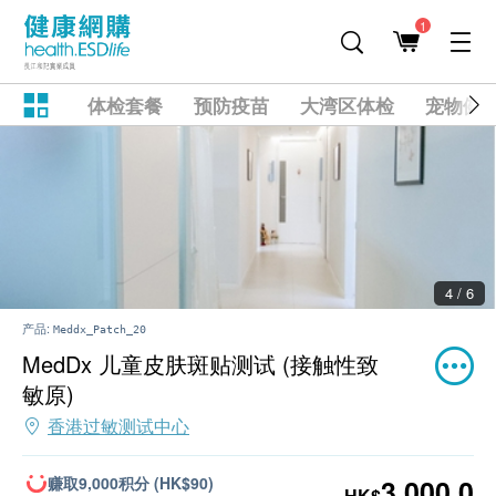
1
体检套餐
预防疫苗
大湾区体检
宠物健
4 / 6
产品:
Meddx_Patch_20
MedDx 儿童皮肤斑贴测试 (接触性致
敏原)
香港过敏测试中心
赚取9,000积分 (HK$90)
3,000.0
HK$