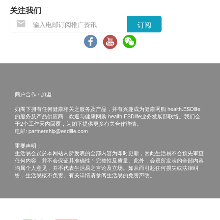
关注我们
订阅
商户合作 / 加盟
如阁下拥有任何健康相关之服务及产品，并有兴趣成为健康网购 health.ESDlife
的服务及产品供应商，欢迎与健康网购 health.ESDlife业务发展部联络。我们会
于2个工作天内回覆，为阁下提供更多有关合作详情。
电邮:
partnership@esdlife.com
重要声明：
生活易会员於本网站内所发表的全部内容为即时更新，因此生活易不会预先审查
任何内容，并不会保证其准确性丶完整性及质量。此外，会员所发表的全部内容
均属个人意见，并不代表生活易之言论及立场。如从而引起任何损失或法律纠
纷，生活易概不负责。有关详情请参阅生活易的免责声明。