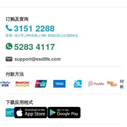
免责声明：
所有健康检查/服务并非作为医务诊断或治疗用
接触性致敏原包括甲醛、橡胶玩具、金属玩具、洗衣
订购及查询
途。当阁下身体健康出现任何疾病征兆时，应立即
液、甚至类固醇药膏，惟部小朋友使用后长出红疹，
3151 2288
咨询有认可资格的医生，作出诊断及治疗。
痕痒难挡。
本服务/产品由商户提供。生活易【健康网购
星期一至六早上9时至晚上12时; 星期日及公众假期休息
health.ESDlife】并没有经营或提供本服务/产品。
虽然接触性过敏不能根治，但可以通过皮肤斑贴测试
5283 4117
有关此服务/产品的错漏或延误，或因使用此服务/
知道什么过敏原导致过敏反应，有助过敏人士远离接
产品而引致的损失、损害、受伤或法律诉讼，健康
触性致敏原，从而减少患上接触性皮炎的风险。
support@esdlife.com
网购health.ESDlife概不负责。一切有关的索偿或
背部贴上防水测试贴纸
查询，须向提供服务之体检中心或商户提出。
让皮肤与贴纸直接接触至少一天
付款方法
可继续日常活动及洗澡
转
24至48小时后，撕掉贴纸
帐
大约3 至5天内覆诊看测试结果
下载应用程式